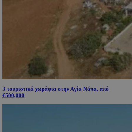
3 τουριστικά χωράφια στην Αγία Νάπα, από
€500,000