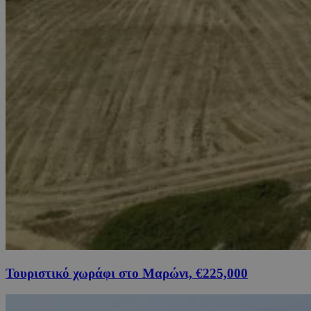
Τουριστικό χωράφι στο Μαρώνι, €225,000