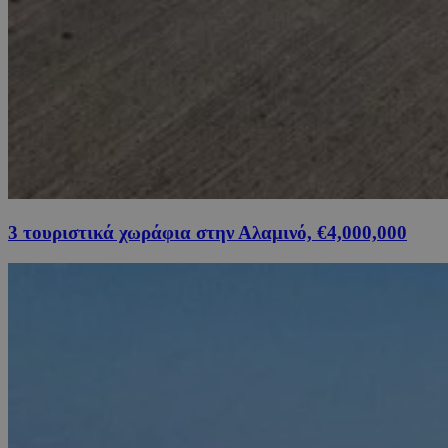
3 τουριστικά χωράφια στην Αλαμινό, €4,000,000