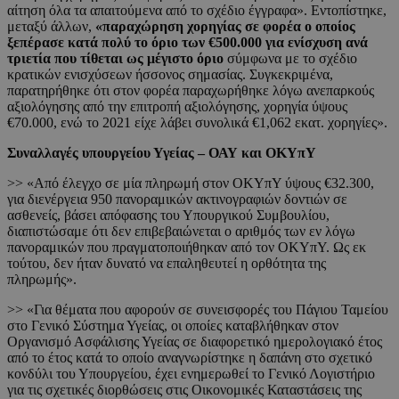
αίτηση όλα τα απαιτούμενα από το σχέδιο έγγραφα». Εντοπίστηκε,
μεταξύ άλλων,
«παραχώρηση χορηγίας σε φορέα ο οποίος
ξεπέρασε κατά πολύ το όριο των €500.000 για ενίσχυση ανά
τριετία που τίθεται ως μέγιστο όριο
σύμφωνα με το σχέδιο
κρατικών ενισχύσεων ήσσονος σημασίας. Συγκεκριμένα,
παρατηρήθηκε ότι στον φορέα παραχωρήθηκε λόγω ανεπαρκούς
αξιολόγησης από την επιτροπή αξιολόγησης, χορηγία ύψους
€70.000, ενώ το 2021 είχε λάβει συνολικά €1,062 εκατ. χορηγίες».
Συναλλαγές υπουργείου Υγείας –
ΟΑΥ και ΟΚΥπΥ
>> «Από έλεγχο σε μία πληρωμή στον ΟΚΥπΥ ύψους €32.300,
για διενέργεια 950 πανοραμικών ακτινογραφιών δοντιών σε
ασθενείς, βάσει απόφασης του Υπουργικού Συμβουλίου,
διαπιστώσαμε ότι δεν επιβεβαιώνεται ο αριθμός των εν λόγω
πανοραμικών που πραγματοποιήθηκαν από τον ΟΚΥπΥ. Ως εκ
τούτου, δεν ήταν δυνατό να επαληθευτεί η ορθότητα της
πληρωμής».
>> «Για θέματα που αφορούν σε συνεισφορές του Πάγιου Ταμείου
στο Γενικό Σύστημα Υγείας, οι οποίες καταβλήθηκαν στον
Οργανισμό Ασφάλισης Υγείας σε διαφορετικό ημερολογιακό έτος
από το έτος κατά το οποίο αναγνωρίστηκε η δαπάνη στο σχετικό
κονδύλι του Υπουργείου, έχει ενημερωθεί το Γενικό Λογιστήριο
για τις σχετικές διορθώσεις στις Οικονομικές Καταστάσεις της