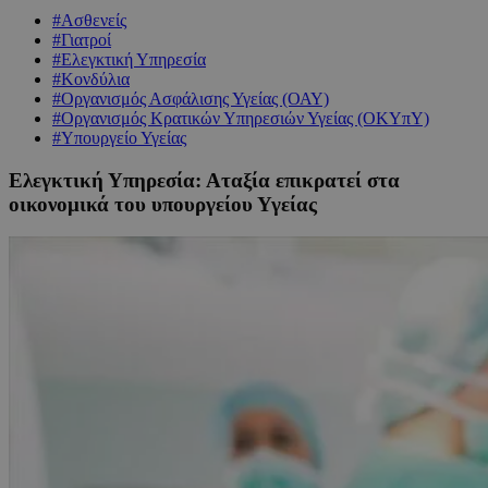
#Ασθενείς
#Γιατροί
#Ελεγκτική Υπηρεσία
#Κονδύλια
#Οργανισμός Ασφάλισης Υγείας (ΟΑΥ)
#Οργανισμός Κρατικών Υπηρεσιών Υγείας (ΟΚΥπΥ)
#Υπουργείο Υγείας
Ελεγκτική Υπηρεσία: Αταξία επικρατεί στα
οικονομικά του υπoυργείου Υγείας