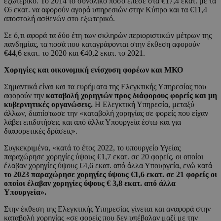
εξωτερικό. Το 2014 το συνολικό ποσό έπεσε στα €17,4 εκατ. με τα
€6 εκατ. να αφορούν αγορά υπηρεσιών στην Κύπρο και τα €11,4
αποστολή ασθενών στο εξωτερικό.
Σε ό,τι αφορά τα δύο έτη των σκληρών περιοριστικών μέτρων της
πανδημίας, τα ποσά που καταγράφονται στην έκθεση αφορούν
€44,6 εκατ. το 2020 και €40,2 εκατ. το 2021.
Χορηγίες και οικονομική ενίσχυση φορέων και ΜΚΟ
Σημαντικά είναι και τα ευρήματα της Ελεγκτικής Υπηρεσίας που
αφορούν την
καταβολή χορηγιών προς διάφορους φορείς και μη
κυβερνητικές οργανώσεις.
Η Ελεγκτική Υπηρεσία, μεταξύ
άλλων, διαπίστωσε την «καταβολή χορηγίας σε φορείς που είχαν
λάβει επιδοτήσεις και από άλλα Υπουργεία έστω και για
διαφορετικές δράσεις».
Συγκεκριμένα, «κατά το έτος 2022, το υπουργείο Υγείας
παραχώρησε χορηγίες ύψους €1,7 εκατ. σε 20 φορείς, οι οποίοι
έλαβαν χορηγίες ύψους €4,6 εκατ. από άλλα Υπουργεία, ενώ κατά
το 2023 παραχώρησε χορηγίες ύψους €1,6 εκατ. σε 21 φορείς οι
οποίοι έλαβαν χορηγίες ύψους € 3,8 εκατ. από άλλα
Υπουργεία».
Στην έκθεση της Ελεγκτικής Υπηρεσίας γίνεται και αναφορά στην
καταβολή χορηγίας «σε φορείς που δεν υπέβαλαν μαζί με την