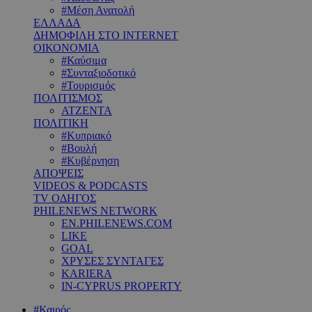
#Μέση Ανατολή
ΕΛΛΑΔΑ
ΔΗΜΟΦΙΛΗ ΣΤΟ INTERNET
ΟΙΚΟΝΟΜΙΑ
#Καύσιμα
#Συνταξιοδοτικό
#Τουρισμός
ΠΟΛΙΤΙΣΜΟΣ
ΑΤΖΕΝΤΑ
ΠΟΛΙΤΙΚΗ
#Κυπριακό
#Βουλή
#Κυβέρνηση
ΑΠΟΨΕΙΣ
VIDEOS & PODCASTS
TV ΟΔΗΓΟΣ
PHILENEWS NETWORK
EN.PHILENEWS.COM
LIKE
GOAL
ΧΡΥΣΕΣ ΣΥΝΤΑΓΕΣ
KARIERA
IN-CYPRUS PROPERTY
#Καιρός