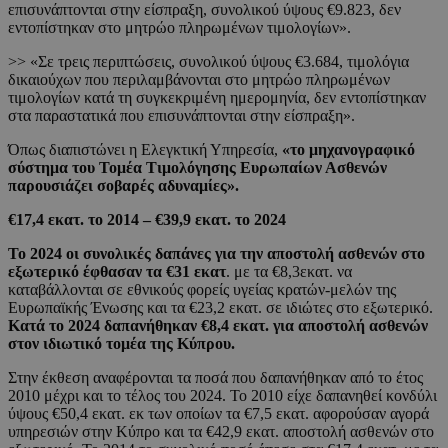
επισυνάπτονται στην είσπραξη, συνολικού ύψους €9.823, δεν
εντοπίστηκαν στο μητρώο πληρωμένων τιμολογίων».
>> «Σε τρεις περιπτώσεις, συνολικού ύψους €3.684, τιμολόγια
δικαιούχων που περιλαμβάνονται στο μητρώο πληρωμένων
τιμολογίων κατά τη συγκεκριμένη ημερομηνία, δεν εντοπίστηκαν
στα παραστατικά που επισυνάπτονται στην είσπραξη».
Όπως διαπιστώνει η Ελεγκτική Υπηρεσία,
«το μηχανογραφικό
σύστημα του Τομέα Τιμολόγησης Ευρωπαίων Ασθενών
παρουσιάζει σοβαρές αδυναμίες».
€17,4 εκατ. το 2014 – €39,9 εκατ. το 2024
Το 2024 οι συνολικές δαπάνες για την αποστολή ασθενών στο
εξωτερικό έφθασαν τα €31 εκατ
. με τα €8,3εκατ. να
καταβάλλονται σε εθνικούς φορείς υγείας κρατών-μελών της
Ευρωπαϊκής Ένωσης και τα €23,2 εκατ. σε ιδιώτες στο εξωτερικό.
Κατά το 2024 δαπανήθηκαν €8,4 εκατ. για αποστολή ασθενών
στον ιδιωτικό τομέα της Κύπρου.
Στην έκθεση αναφέρονται τα ποσά που δαπανήθηκαν από το έτος
2010 μέχρι και το τέλος του 2024. Το 2010 είχε δαπανηθεί κονδύλι
ύψους €50,4 εκατ. εκ των οποίων τα €7,5 εκατ. αφορούσαν αγορά
υπηρεσιών στην Κύπρο και τα €42,9 εκατ. αποστολή ασθενών στο