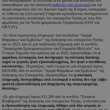
που καταγράφηκαν τα τελευταία δέκα χρόνια στα κονδύλια που
δαπανήθηκαν για την αποστολή
ασθενών στο εξωτερικό
και την
αγορά υπηρεσιών από τον ιδιωτικό τομέα της Κύπρου, καταγράφει
σε έκθεση της η Ελεγκτική Υπηρεσία σχολιάζοντας ταυτόχρονα και
τις οικονομικές συναλλαγές του υπουργείου Υγείας με τους δύο
αρμόδιους για την Υγεία ημικρατικούς Οργανισμούς (ΟΑΥ και
ΟΚΥπΥ).
«Σε δέκα περιπτώσεις πληρωμών του κονδυλίου “Αγορά
Φαρμάκων και Εμβολίων” της διοίκησης του υπουργείου Υγείας
για το 2023, και σε μια περίπτωση πληρωμής από το κονδύλι
“Δικαιώματα Εμπειρογνωμόνων για Ετοιμασία Μελετών” του
Γενικού Χημείου του κράτους για το 2022, διαπιστώθηκε ότι
ο
αρμόδιος λειτουργός που διενήργησε τη σύσταση δαπάνης
παρά το γεγονός ήταν εξουσιοδοτημένος, δεν ήταν ο υπεύθυνος
συντονιστής
». Περαιτέρω, «από έλεγχο σε μία πληρωμή ύψους
€819.000, από το κονδύλι “Αγορά Φαρμάκων και Εμβολίων” της
διοίκησης του Υπουργείου, διαπιστώθηκε ότι
η σύσταση
πληρωμής διενεργήθηκε από λειτουργό ο οποίος δεν είχε λάβει
γραπτή εξουσιοδότηση για διαχείριση της συγκεκριμένης
δαπάνης».
«Σε μία πληρωμή ύψους €11.200 από το κονδύλι “Έκτακτα
Βοηθήματα” της διοίκησης του υπουργείου Υγείας, η σύσταση και
η εξουσιοδότηση της πληρωμής δόθηκε από δύο ιατρούς οι
οποίοι είναι αποσπασμένοι στον ΟΚΥπΥ
, παρά το γεγονός ότι το