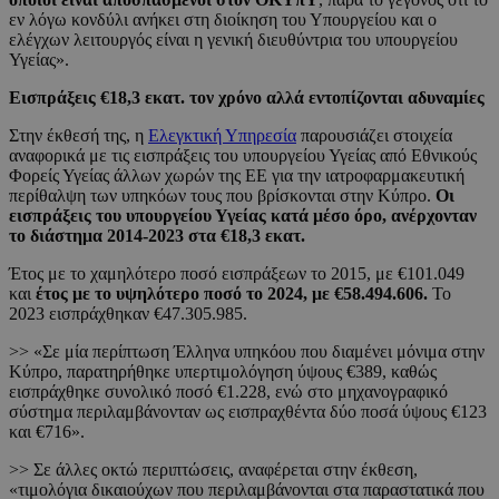
εν λόγω κονδύλι ανήκει στη διοίκηση του Υπουργείου και ο
ελέγχων λειτουργός είναι η γενική διευθύντρια του υπουργείου
Υγείας».
Εισπράξεις €18,3 εκατ. τον χρόνο αλλά εντοπίζονται αδυναμίες
Στην έκθεσή της, η
Ελεγκτική Υπηρεσία
παρουσιάζει στοιχεία
αναφορικά με τις εισπράξεις του υπουργείου Υγείας από Εθνικούς
Φορείς Υγείας άλλων χωρών της ΕΕ για την ιατροφαρμακευτική
περίθαλψη των υπηκόων τους που βρίσκονται στην Κύπρο.
Οι
εισπράξεις του υπουργείου Υγείας κατά μέσο όρο, ανέρχονταν
το διάστημα 2014-2023 στα €18,3 εκατ.
Έτος με το χαμηλότερο ποσό εισπράξεων το 2015, με €101.049
και
έτος με το υψηλότερο ποσό το 2024, με €58.494.606.
Το
2023 εισπράχθηκαν €47.305.985.
>> «Σε μία περίπτωση Έλληνα υπηκόου που διαμένει μόνιμα στην
Κύπρο, παρατηρήθηκε υπερτιμολόγηση ύψους €389, καθώς
εισπράχθηκε συνολικό ποσό €1.228, ενώ στο μηχανογραφικό
σύστημα περιλαμβάνονταν ως εισπραχθέντα δύο ποσά ύψους €123
και €716».
>> Σε άλλες οκτώ περιπτώσεις, αναφέρεται στην έκθεση,
«τιμολόγια δικαιούχων που περιλαμβάνονται στα παραστατικά που