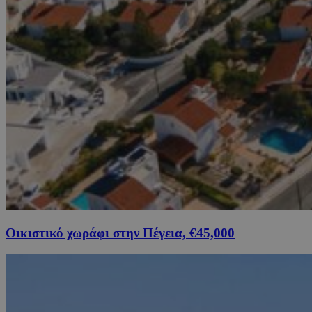
Οικιστικό χωράφι στην Πέγεια, €45,000