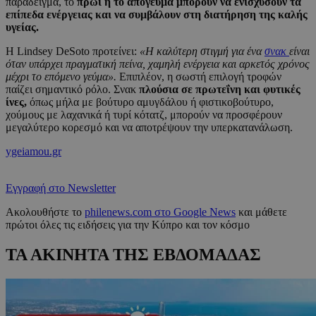
παράδειγμα, το
πρωί ή το απόγευμα μπορούν να ενισχύσουν τα
επίπεδα ενέργειας και να συμβάλουν στη διατήρηση της καλής
υγείας.
Η Lindsey DeSoto προτείνει:
«Η καλύτερη στιγμή για ένα
σνακ
είναι
όταν υπάρχει πραγματική πείνα, χαμηλή ενέργεια και αρκετός χρόνος
μέχρι το επόμενο γεύμα».
Επιπλέον, η σωστή επιλογή τροφών
παίζει σημαντικό ρόλο. Σνακ
πλούσια σε πρωτεΐνη και φυτικές
ίνες,
όπως μήλα με βούτυρο αμυγδάλου ή φιστικοβούτυρο,
χούμους με λαχανικά ή τυρί κότατζ, μπορούν να προσφέρουν
μεγαλύτερο κορεσμό και να αποτρέψουν την υπερκατανάλωση.
ygeiamou.gr
Εγγραφή στο Newsletter
Ακολουθήστε το
philenews.com στο Google News
και μάθετε
πρώτοι όλες τις ειδήσεις για την Κύπρο και τον κόσμο
ΤΑ ΑΚΙΝΗΤΑ ΤΗΣ ΕΒΔΟΜΑΔΑΣ