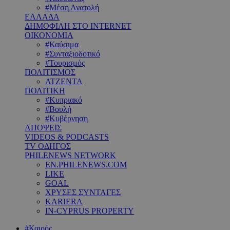
#Μέση Ανατολή
ΕΛΛΑΔΑ
ΔΗΜΟΦΙΛΗ ΣΤΟ INTERNET
ΟΙΚΟΝΟΜΙΑ
#Καύσιμα
#Συνταξιοδοτικό
#Τουρισμός
ΠΟΛΙΤΙΣΜΟΣ
ΑΤΖΕΝΤΑ
ΠΟΛΙΤΙΚΗ
#Κυπριακό
#Βουλή
#Κυβέρνηση
ΑΠΟΨΕΙΣ
VIDEOS & PODCASTS
TV ΟΔΗΓΟΣ
PHILENEWS NETWORK
EN.PHILENEWS.COM
LIKE
GOAL
ΧΡΥΣΕΣ ΣΥΝΤΑΓΕΣ
KARIERA
IN-CYPRUS PROPERTY
#Καιρός