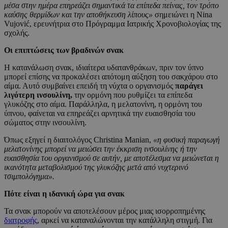
μέσα στην ημέρα επηρεάζει σημαντικά τα επίπεδα πείνας, τον τρόπο
καύσης θερμίδων και την αποθήκευση λίπους»
σημειώνει η Nina
Vujović, ερευνήτρια στο Πρόγραμμα Ιατρικής Χρονοβιολογίας της
σχολής.
Οι επιπτώσεις των βραδινών σνακ
Η κατανάλωση σνακ, ιδιαίτερα υδατανθράκων, πριν τον ύπνο
μπορεί επίσης να προκαλέσει απότομη αύξηση του σακχάρου στο
αίμα. Αυτό συμβαίνει επειδή τη νύχτα ο οργανισμός
παράγει
λιγότερη ινσουλίνη,
την ορμόνη που ρυθμίζει τα επίπεδα
γλυκόζης στο αίμα. Παράλληλα, η μελατονίνη, η ορμόνη του
ύπνου, φαίνεται να επηρεάζει αρνητικά την ευαισθησία του
σώματος στην ινσουλίνη.
Όπως εξηγεί η διαιτολόγος Christina Manian,
«η φυσική παραγωγή
μελατονίνης μπορεί να μειώσει την έκκριση ινσουλίνης ή την
ευαισθησία του οργανισμού σε αυτήν, με αποτέλεσμα να μειώνεται η
ικανότητα μεταβολισμού της γλυκόζης μετά από νυχτερινό
τσιμπολόγημα».
Πότε είναι η ιδανική ώρα για σνακ
Τα σνακ μπορούν να αποτελέσουν μέρος μιας ισορροπημένης
διατροφής
, αρκεί να καταναλώνονται την κατάλληλη στιγμή. Για