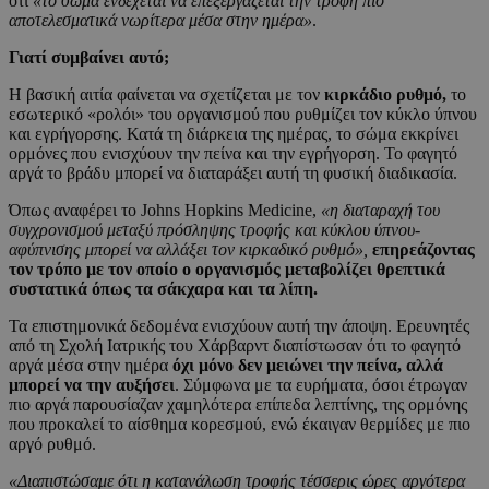
ότι
«το σώμα ενδέχεται να επεξεργάζεται την τροφή πιο
αποτελεσματικά νωρίτερα μέσα στην ημέρα»
.
Γιατί συμβαίνει αυτό;
Η βασική αιτία φαίνεται να σχετίζεται με τον
κιρκάδιο ρυθμό,
το
εσωτερικό «ρολόι» του οργανισμού που ρυθμίζει τον κύκλο ύπνου
και εγρήγορσης. Κατά τη διάρκεια της ημέρας, το σώμα εκκρίνει
ορμόνες που ενισχύουν την πείνα και την εγρήγορση. Το φαγητό
αργά το βράδυ μπορεί να διαταράξει αυτή τη φυσική διαδικασία.
Όπως αναφέρει το Johns Hopkins Medicine,
«η διαταραχή του
συγχρονισμού μεταξύ πρόσληψης τροφής και κύκλου ύπνου-
αφύπνισης μπορεί να αλλάξει τον κιρκαδικό ρυθμό»,
επηρεάζοντας
τον τρόπο με τον οποίο ο οργανισμός μεταβολίζει θρεπτικά
συστατικά όπως τα σάκχαρα και τα λίπη.
Τα επιστημονικά δεδομένα ενισχύουν αυτή την άποψη. Ερευνητές
από τη Σχολή Ιατρικής του Χάρβαρντ διαπίστωσαν ότι το φαγητό
αργά μέσα στην ημέρα
όχι μόνο δεν μειώνει την πείνα, αλλά
μπορεί να την αυξήσει
. Σύμφωνα με τα ευρήματα, όσοι έτρωγαν
πιο αργά παρουσίαζαν χαμηλότερα επίπεδα λεπτίνης, της ορμόνης
που προκαλεί το αίσθημα κορεσμού, ενώ έκαιγαν θερμίδες με πιο
αργό ρυθμό.
«Διαπιστώσαμε ότι η κατανάλωση τροφής τέσσερις ώρες αργότερα