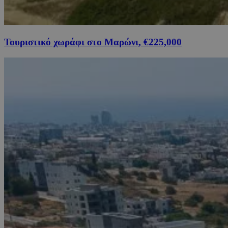
Τουριστικό χωράφι στο Μαρώνι, €225,000