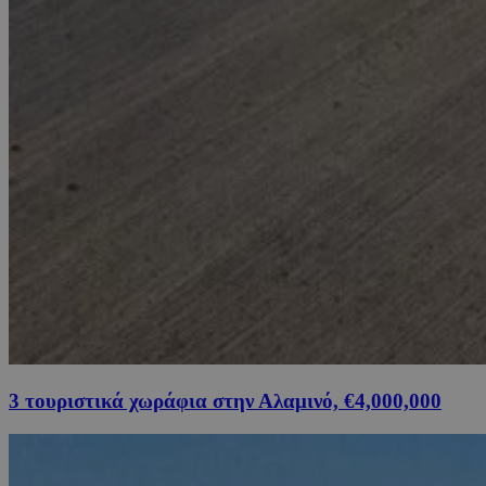
3 τουριστικά χωράφια στην Αλαμινό, €4,000,000