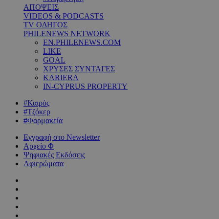
ΑΠΟΨΕΙΣ
VIDEOS & PODCASTS
TV ΟΔΗΓΟΣ
PHILENEWS NETWORK
EN.PHILENEWS.COM
LIKE
GOAL
ΧΡΥΣΕΣ ΣΥΝΤΑΓΕΣ
KARIERA
IN-CYPRUS PROPERTY
#Καιρός
#Τζόκερ
#Φαρμακεία
Εγγραφή στο Newsletter
Αρχείο Φ
Ψηφιακές Εκδόσεις
Αφιερώματα