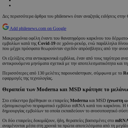
Δες περισσότερα άρθρα του philenews όταν αναζητάς ειδήσεις στην
Add philenews.com on Google
Μακροχρόνια οφέλη έναντι του θανατηφόρου καρκίνου του δέρματος,
εμβολίων κατά της
Covid-19
σε χρόνο-ρεκόρ, ενώ παράλληλα δίνουν
που μέχρι πρόσφατα θεωρούνταν σχεδόν απρόσβλητες από την ανοσ
Οι εξελίξεις στα αντικαρκινικά εμβόλια, έναν από τους ταχύτερα α
αντικρουόμενα μηνύματα σχετικά με την αποτελεσματικότητα και τη
Περισσότερες από 130 μελέτες παρουσιάστηκαν, σύμφωνα με το
Re
εφαρμογές της τεχνολογίας.
Θεραπεία των Moderna και MSD κράτησε το μελάνωμα
Στο επίκεντρο βρέθηκαν οι εταιρείες
Moderna
και MSD
(γνωστη ω
εξατομικευμένο πειραματικό εμβόλιο mRNA κατά του καρκίνου. Η 
δημιουργίας εμβολίων τα οποία εκπαιδεύουν το ανοσοποιητικό σύστ
Οι δύο εταιρείες δοκιμάζουν, ήδη, θεραπείες βασισμένες στο
mRN
αναμένονται μέσα στη χρονιά τα πρώτα αποτελέσματα από τη μεγάλη