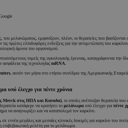
 Google
 του μελανώματος, εμφανίζουν, πλέον, οι θεραπείες που βασίζονται 
 τις πρώτες ελπιδοφόρες ενδείξεις για την αντιμετώπιση του καρκίν
ολογική άμυνα του οργανισμού.
ναπτυσσόμενους τομείς της ογκολογικής έρευνας, καταγράφονται την ί
ν ασφάλεια της τεχνολογίας
mRNA
.
uters
, αυτόν τον μήνα στο ετήσιο συνέδριο της Αμερικανικής Εταιρεί
 υπό έλεγχο για πέντε χρόνια
ς Merck στις ΗΠΑ και Καναδα)
, οι οποίες ανέπτυξαν θεραπεία πο
θεραπεία κατάφερε να κρατήσει το
μελάνωμα
υπό έλεγχο για
πέντε χ
ημα να αναγνωρίζει και να καταπολεμά τον καρκίνο.
A
σε εννέα μεγάλες και μεσαίες κλινικές δοκιμές για καρκίνο του πνε
 επιβεβαιωτική μελέτη για το μελάνωμα.