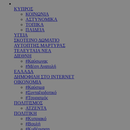
ΚΥΠΡΟΣ
ΚΟΙΝΩΝΙΑ
ΑΣΤΥΝΟΜΙΚΑ
ΤΟΠΙΚΑ
ΠΑΙΔΕΙΑ
ΥΓΕΙΑ
ΣΚΟΤΕΙΝΟ ΔΩΜΑΤΙΟ
ΑΥΤΟΠΤΗΣ ΜΑΡΤΥΡΑΣ
ΤΕΛΕΥΤΑΙΑ ΝΕΑ
ΔΙΕΘΝΗ
#Καύσωνας
#Μέση Ανατολή
ΕΛΛΑΔΑ
ΔΗΜΟΦΙΛΗ ΣΤΟ INTERNET
ΟΙΚΟΝΟΜΙΑ
#Καύσιμα
#Συνταξιοδοτικό
#Τουρισμός
ΠΟΛΙΤΙΣΜΟΣ
ΑΤΖΕΝΤΑ
ΠΟΛΙΤΙΚΗ
#Κυπριακό
#Βουλή
#Κυβέρνηση