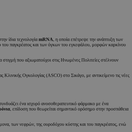
στην ίδια τεχνολογία
mRNA
, η οποία επέτρεψε την ανάπτυξη των
ου του παγκρέατος και των όγκων του εγκεφάλου, μορφών καρκίνου
δια στιγμή που αξιωματούχοι στις Ηνωμένες Πολιτείες στέλνουν
ας Κλινικής Ογκολογίας (ASCO) στο Σικάγο, με αντικείμενο τις νέες
υ συνδυάζει ένα ισχυρό ανοσοθεραπευτικό φάρμακο με ένα
ρόνια
, επίδοση που θεωρείται σημαντικό ορόσημο στην προσπάθεια
ύμονα, των νεφρών, της ουροδόχου κύστης και του παγκρέατος, ενώ