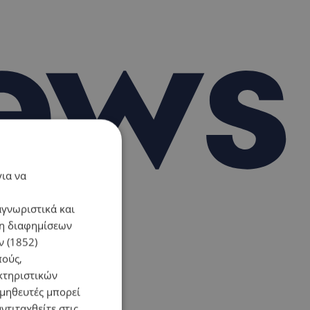
για να
αγνωριστικά και
ση διαφημίσεων
 (1852)
πούς,
κτηριστικών
ομηθευτές μπορεί
ντιταχθείτε στις