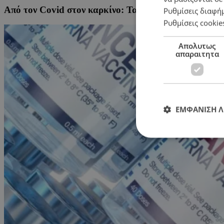
Από τον Covid στον καρκίνο: Τα εμβόλια mRNA γεννο
Ρυθμίσεις διαφή
Ρυθμίσεις cookie
Απολυτως
απαραιτητα
ΕΜΦΑΝΙΣΗ 