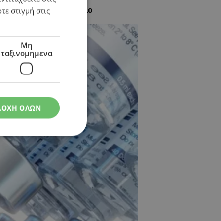
ρεας και τον εγκέφαλο
τε στιγμή στις
Μη
ταξινομημενα
ΔΟΧΗ ΟΛΩΝ