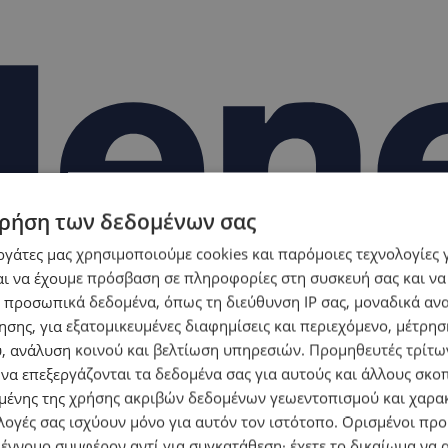
ρήση των δεδομένων σας
εργάτες μας χρησιμοποιούμε cookies και παρόμοιες τεχνολογίες 
ι να έχουμε πρόσβαση σε πληροφορίες στη συσκευή σας και να
 προσωπικά δεδομένα, όπως τη διεύθυνση IP σας, μοναδικά αν
σης, για εξατομικευμένες διαφημίσεις και περιεχόμενο, μέτρη
υ, ανάλυση κοινού και βελτίωση υπηρεσιών.
Προμηθευτές τρίτων
 να επεξεργάζονται τα δεδομένα σας για αυτούς και άλλους σκο
ένης της χρήσης ακριβών δεδομένων γεωεντοπισμού και χαρα
λογές σας ισχύουν μόνο για αυτόν τον ιστότοπο. Ορισμένοι πρ
 έννομο συμφέρον αντί για συγκατάθεση· έχετε το δικαίωμα να α