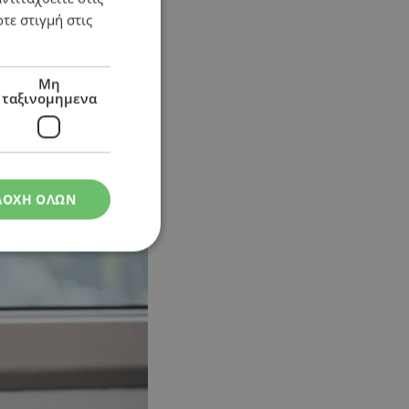
τε στιγμή στις
Μη
ταξινομημενα
ΔΟΧΗ ΟΛΩΝ