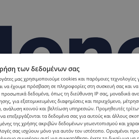
ρήση των δεδομένων σας
εργάτες μας χρησιμοποιούμε cookies και παρόμοιες τεχνολογίες 
ι να έχουμε πρόσβαση σε πληροφορίες στη συσκευή σας και να
 προσωπικά δεδομένα, όπως τη διεύθυνση IP σας, μοναδικά αν
σης, για εξατομικευμένες διαφημίσεις και περιεχόμενο, μέτρη
υ, ανάλυση κοινού και βελτίωση υπηρεσιών.
Προμηθευτές τρίτων
 να επεξεργάζονται τα δεδομένα σας για αυτούς και άλλους σκο
ένης της χρήσης ακριβών δεδομένων γεωεντοπισμού και χαρα
λογές σας ισχύουν μόνο για αυτόν τον ιστότοπο. Ορισμένοι πρ
 έννομο συμφέρον αντί για συγκατάθεση· έχετε το δικαίωμα να α