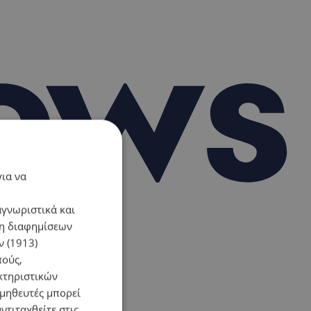
για να
αγνωριστικά και
ση διαφημίσεων
 (1913)
πούς,
κτηριστικών
ομηθευτές μπορεί
ντιταχθείτε στις