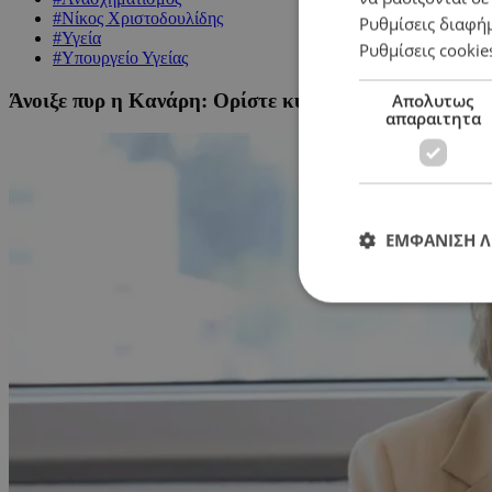
#Νίκος Χριστοδουλίδης
Ρυθμίσεις διαφή
#Υγεία
Ρυθμίσεις cookie
#Υπουργείο Υγείας
Άνοιξε πυρ η Κανάρη: Ορίστε κύριε Πρόεδρε, πώς υ
Απολυτως
απαραιτητα
ΕΜΦΑΝΙΣΗ 