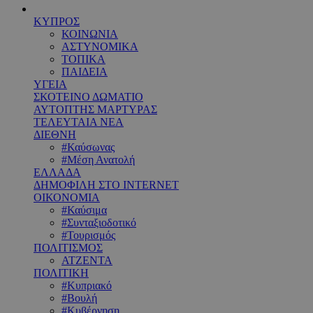
ΚΥΠΡΟΣ
ΚΟΙΝΩΝΙΑ
ΑΣΤΥΝΟΜΙΚΑ
ΤΟΠΙΚΑ
ΠΑΙΔΕΙΑ
ΥΓΕΙΑ
ΣΚΟΤΕΙΝΟ ΔΩΜΑΤΙΟ
ΑΥΤΟΠΤΗΣ ΜΑΡΤΥΡΑΣ
ΤΕΛΕΥΤΑΙΑ ΝΕΑ
ΔΙΕΘΝΗ
#Καύσωνας
#Μέση Ανατολή
ΕΛΛΑΔΑ
ΔΗΜΟΦΙΛΗ ΣΤΟ INTERNET
ΟΙΚΟΝΟΜΙΑ
#Καύσιμα
#Συνταξιοδοτικό
#Τουρισμός
ΠΟΛΙΤΙΣΜΟΣ
ΑΤΖΕΝΤΑ
ΠΟΛΙΤΙΚΗ
#Κυπριακό
#Βουλή
#Κυβέρνηση