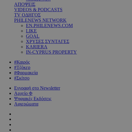
ΑΠΟΨΕΙΣ
VIDEOS & PODCASTS
TV ΟΔΗΓΟΣ
PHILENEWS NETWORK
EN.PHILENEWS.COM
LIKE
GOAL
ΧΡΥΣΕΣ ΣΥΝΤΑΓΕΣ
KARIERA
IN-CYPRUS PROPERTY
#Καιρός
#Τζόκερ
#Φαρμακεία
#Σκίτσο
Εγγραφή στο Newsletter
Αρχείο Φ
Ψηφιακές Εκδόσεις
Αφιερώματα