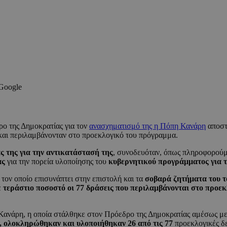
 Google
ρο της Δημοκρατίας για τον
ανασχηματισμό της η Πόπη Κανάρη
αποστέ
και περιλαμβάνονταν στο προεκλογικό του πρόγραμμα.
ς της για την αντικατάστασή της
, συνοδευόταν, όπως πληροφορού
ας
για την πορεία υλοποίησης του
κυβερνητικού προγράμματος για τ
 τον οποίο επισυνάπτει στην επιστολή και τα
σοβαρά ζητήματα του τ
ε
τεράστιο ποσοστό οι 77 δράσεις που περιλαμβάνονται στο προε
Κανάρη, η οποία στάλθηκε στον Πρόεδρο της Δημοκρατίας αμέσως με
, ολοκληρώθηκαν και υλοποιήθηκαν 26 από τις 77
προεκλογικές δ