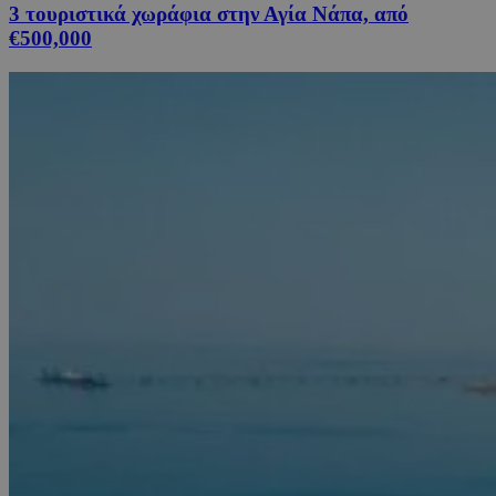
3 τουριστικά χωράφια στην Αγία Νάπα, από
€500,000