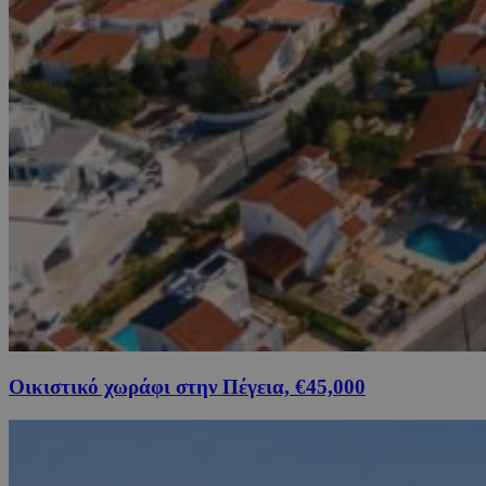
Οικιστικό χωράφι στην Πέγεια, €45,000