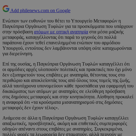
Add philenews.com on Google
Ενώπιον των ευθυνών του θέτει το Υπουργείο Μεταφορών η
Παγκύπρια Οργάνωση Τυφλών για τα προσκόμματα που υπάρχουν
στην πρόσβαση
ατόμων με οπτική αναπηρία
στα μέσα μαζικής
μεταφοράς, καταγγέλλοντας ότι παρά το γεγονός ότι πολλά
παράπονα έχουν τεθεί επανειλημμένα ενώπιον του αρμόδιου
Υπουργού, εντούτοις δεν λαμβάνονται υπόψη ούτε καταχωρούνται
για διερεύνηση.
Επί της ουσίας, η Παγκύπρια Οργάνωση Τυφλών καταγγέλλει ότι
οι αρμόδιες αρχές υλοποιούν πολιτικές και πρακτικές που όχι μόνο
δεν εξυπηρετούν τους επιβάτες με αναπηρία, θέτοντας τους στο
περιθώριο και αποκλείοντάς τους από όλους τους τομείς της ζωής,
αλλά ταυτόχρονα υπονομεύουν κάθε προσπάθεια για εφαρμογή του
δικαιώματος των ατόμων με αναπηρίες σε ελεύθερη πρόσβαση
στις δημόσιες μεταφορές και στην κινητικότητα. Αίσθηση προκαλεί
η αναφορά ότι «τα κρούσματα μισαναπηρισμού στις δημόσιες
μεταφορές δεν έχουν τέλος».
Ανάμεσα σε άλλα η Παγκύπρια Οργάνωση Τυφλών καταγγέλλει
απαξιωτικές, προσβλητικές, ακόμη και επιθετικές συμπεριφορές
οδηγών απέναντι στους επιβάτες με αναπηρίες. Συγκεκριμένα,
πολλές φορές τα λεωφορεία δεν σταματούν, αλλά περνούν με