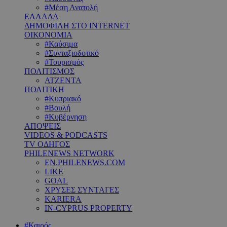
#Μέση Ανατολή
ΕΛΛΑΔΑ
ΔΗΜΟΦΙΛΗ ΣΤΟ INTERNET
ΟΙΚΟΝΟΜΙΑ
#Καύσιμα
#Συνταξιοδοτικό
#Τουρισμός
ΠΟΛΙΤΙΣΜΟΣ
ΑΤΖΕΝΤΑ
ΠΟΛΙΤΙΚΗ
#Κυπριακό
#Βουλή
#Κυβέρνηση
ΑΠΟΨΕΙΣ
VIDEOS & PODCASTS
TV ΟΔΗΓΟΣ
PHILENEWS NETWORK
EN.PHILENEWS.COM
LIKE
GOAL
ΧΡΥΣΕΣ ΣΥΝΤΑΓΕΣ
KARIERA
IN-CYPRUS PROPERTY
#Καιρός