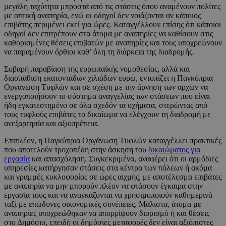
μεγάλη ταχύτητα μπροστά από τις στάσεις όπου αναμένουν πολίτες
με οπτική αναπηρία, ενώ οι οδηγοί δεν νοιάζονται αν κάποιος
επιβάτης περιμένει εκεί για ώρες. Καταγγέλλουν επίσης ότι κάποιοι
οδηγοί δεν επιτρέπουν στα άτομα με αναπηρίες να καθίσουν στις
καθορισμένες θέσεις επιβατών με αναπηρίες και τους υποχρεώνουν
να παραμένουν όρθιοι καθ’ όλη τη διάρκεια της διαδρομής.
Σοβαρή παραβίαση της ευρωπαϊκής νομοθεσίας, αλλά και
διασπάθιση εκατοντάδων χιλιάδων ευρώ, εντοπίζει η Παγκύπρια
Οργάνωση Τυφλών και σε σχέση με την άρνηση των αρχών να
ενεργοποιήσουν το σύστημα αναγγελίας των στάσεων που είναι
ήδη εγκατεστημένο σε όλα σχεδόν τα οχήματα, στερώντας από
τους τυφλούς επιβάτες το δικαίωμα να ελέγχουν τη διαδρομή με
ανεξαρτησία και αξιοπρέπεια.
Επιπλέον, η Παγκύπρια Οργάνωση Τυφλών καταγγέλλει πρακτικές
που αποτελούν τροχοπέδη στην άσκηση του
δικαιώματος για
εργασία
και απασχόληση. Συγκεκριμένα, αναφέρει ότι οι αρμόδιες
υπηρεσίες κατήργησαν στάσεις στα κέντρα των πόλεων ή ακόμα
και γραμμές κυκλοφορίας σε ώρες αιχμής, με αποτέλεσμα επιβάτες
με αναπηρία να μην μπορούν πλέον να φτάσουν έγκαιρα στην
εργασία τους και να αναγκάζονται να χρησιμοποιούν καθημερινά
ταξί με επώδυνες οικονομικές συνέπειες. Μάλιστα, άτομα με
αναπηρίες υποχρεώθηκαν να απορρίψουν διορισμό ή και θέσεις
στο Δημόσιο, επειδή οι δημόσιες μεταφορές δεν είναι αξιόπιστες