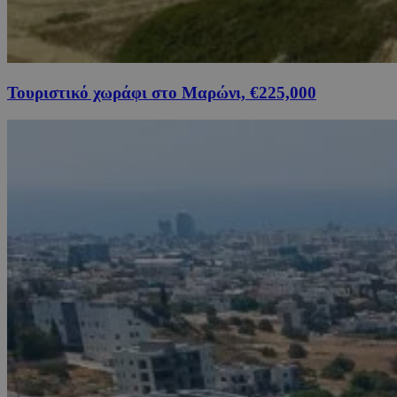
Τουριστικό χωράφι στο Μαρώνι, €225,000