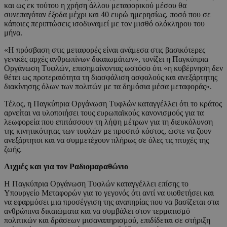
και ως εκ τούτου η χρήση άλλου μεταφορικού μέσου θα
συνεπαγόταν έξοδα μέχρι και 40 ευρώ ημερησίως, ποσό που σε
κάποιες περιπτώσεις ισοδυναμεί με τον μισθό ολόκληρου του
μήνα.
«Η πρόσβαση στις μεταφορές είναι ανάμεσα στις βασικότερες
γενικές αρχές ανθρωπίνων δικαιωμάτων», τονίζει η Παγκύπρια
Οργάνωση Τυφλών, επισημαίνοντας ωστόσο ότι «η κυβέρνηση δεν
θέτει ως προτεραιότητα τη διασφάλιση ασφαλούς και ανεξάρτητης
διακίνησης όλων των πολιτών με τα δημόσια μέσα μεταφοράς».
Τέλος, η Παγκύπρια Οργάνωση Τυφλών καταγγέλλει ότι το κράτος
αρνείται να υλοποιήσει τους ευρωπαϊκούς κανονισμούς για τα
λεωφορεία που επιτάσσουν τη λήψη μέτρων για τη διευκόλυνση
της κινητικότητας των τυφλών με προσιτό κόστος, ώστε να ζουν
ανεξάρτητοι και να συμμετέχουν πλήρως σε όλες τις πτυχές της
ζωής.
Αιχμές και για τον Ραδιομαραθώνιο
Η Παγκύπρια Οργάνωση Τυφλών καταγγέλλει επίσης το
Υπουργείο Μεταφορών για το γεγονός ότι αντί να υιοθετήσει και
να εφαρμόσει μια προσέγγιση της αναπηρίας που να βασίζεται στα
ανθρώπινα δικαιώματα και να συμβάλει στον τερματισμό
πολιτικών και δράσεων μισαναπηρισμού, επιδίδεται σε στήριξη