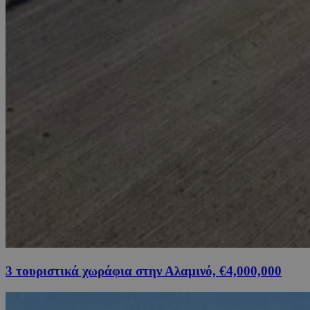
3 τουριστικά χωράφια στην Αλαμινό, €4,000,000