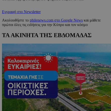
Εγγραφή στο Newsletter
Ακολουθήστε το
philenews.com στο Google News
και μάθετε
πρώτοι όλες τις ειδήσεις για την Κύπρο και τον κόσμο
ΤΑ ΑΚΙΝΗΤΑ ΤΗΣ ΕΒΔΟΜΑΔΑΣ