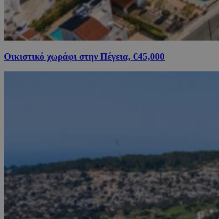
Οικιστικό χωράφι στην Πέγεια, €45,000