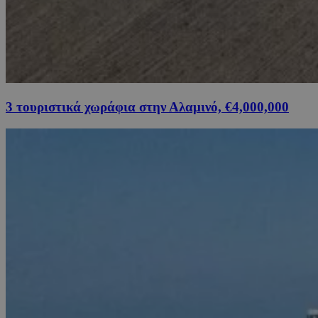
3 τουριστικά χωράφια στην Αλαμινό, €4,000,000