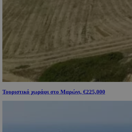
Τουριστικό χωράφι στο Μαρώνι, €225,000