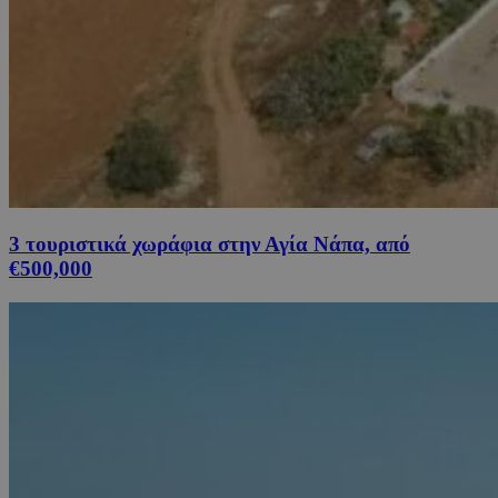
3 τουριστικά χωράφια στην Αγία Νάπα, από
€500,000