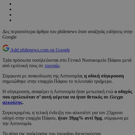
Δες περισσότερα άρθρα του philenews όταν αναζητάς ειδήσεις στην
Google
Add philenews.com on Google
Τρία πρόσωπα νοσηλεύονται στο Γενικό Νοσοκομείο Πάφου μετά
από εμπλοκή τους σε
τροχαίο
.
Σύμφωνα με ανακοίνωση της Αστυνομίας
η οδική σύγκρουση
σημειώθηκε στην επαρχία Πάφου το τελευταίο τριήμερο.
Η σύγκρουση, αναφέρει η Αστυνομία ήταν μετωπική ενώ
ο οδηγός
που εμπλεκόταν σ’ αυτή φέρεται να ήταν θετικός σε έλεγχο
αλκοόλης
.
Συγκεκριμένα, η τελική ένδειξη του αλκοτέστ για τον 23χρονο
οδηγό στην επαρχία Πάφου,
ήταν 39μg% αντί 9μg
, σύμφωνα με
την Αστυνομία.
Τα αίτια της πρόκλησης του τροχαίου διερευνώνται.