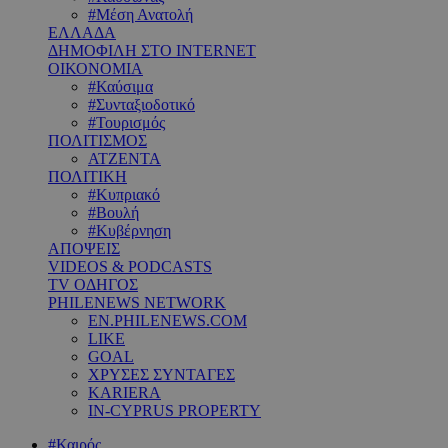
#Μέση Ανατολή
ΕΛΛΑΔΑ
ΔΗΜΟΦΙΛΗ ΣΤΟ INTERNET
ΟΙΚΟΝΟΜΙΑ
#Καύσιμα
#Συνταξιοδοτικό
#Τουρισμός
ΠΟΛΙΤΙΣΜΟΣ
ΑΤΖΕΝΤΑ
ΠΟΛΙΤΙΚΗ
#Κυπριακό
#Βουλή
#Κυβέρνηση
ΑΠΟΨΕΙΣ
VIDEOS & PODCASTS
TV ΟΔΗΓΟΣ
PHILENEWS NETWORK
EN.PHILENEWS.COM
LIKE
GOAL
ΧΡΥΣΕΣ ΣΥΝΤΑΓΕΣ
KARIERA
IN-CYPRUS PROPERTY
#Καιρός