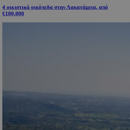
4 οικιστικά οικόπεδα στην Λακατάμεια, από
€100,000