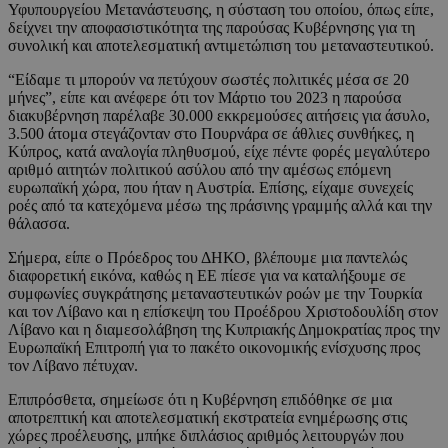
Υφυπουργείου Μετανάστευσης, η σύσταση του οποίου, όπως είπε,
δείχνει την αποφασιστικότητα της παρούσας Κυβέρνησης για τη
συνολική και αποτελεσματική αντιμετώπιση του μεταναστευτικού.
“Είδαμε τι μπορούν να πετύχουν σωστές πολιτικές μέσα σε 20
μήνες”, είπε και ανέφερε ότι τον Μάρτιο του 2023 η παρούσα
διακυβέρνηση παρέλαβε 30.000 εκκρεμούσες αιτήσεις για άσυλο,
3.500 άτομα στεγάζονταν στο Πουρνάρα σε άθλιες συνθήκες, η
Κύπρος, κατά αναλογία πληθυσμού, είχε πέντε φορές μεγαλύτερο
αριθμό αιτητών πολιτικού ασύλου από την αμέσως επόμενη
ευρωπαϊκή χώρα, που ήταν η Αυστρία. Επίσης, είχαμε συνεχείς
ροές από τα κατεχόμενα μέσω της πράσινης γραμμής αλλά και την
θάλασσα.
Σήμερα, είπε ο Πρόεδρος του ΔΗΚΟ, βλέπουμε μια παντελώς
διαφορετική εικόνα, καθώς η ΕΕ πίεσε για να καταλήξουμε σε
συμφωνίες συγκράτησης μεταναστευτικών ροών με την Τουρκία
και τον Λίβανο και η επίσκεψη του Προέδρου Χριστοδουλίδη στον
Λίβανο και η διαμεσολάβηση της Κυπριακής Δημοκρατίας προς την
Ευρωπαϊκή Επιτροπή για το πακέτο οικονομικής ενίσχυσης προς
τον Λίβανο πέτυχαν.
Επιπρόσθετα, σημείωσε ότι η Κυβέρνηση επιδόθηκε σε μια
αποτρεπτική και αποτελεσματική εκστρατεία ενημέρωσης στις
χώρες προέλευσης, μπήκε διπλάσιος αριθμός λειτουργών που