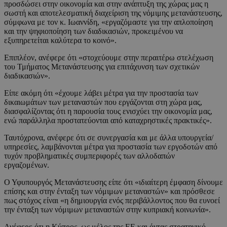
προσδώσει στην οικονομία και στην ανάπτυξη της χώρας μας η
σωστή και αποτελεσματική διαχείριση της νόμιμης μετανάστευσης,
σύμφωνα με τον κ. Ιωαννίδη, «εργαζόμαστε για την απλοποίηση
και την ψηφιοποίηση των διαδικασιών, προκειμένου να
εξυπηρετείται καλύτερα το κοινό».
Επιπλέον, ανέφερε ότι «στοχεύουμε στην περαιτέρω στελέχωση
του Τμήματος Μετανάστευσης για επιτάχυνση των σχετικών
διαδικασιών».
Είπε ακόμη ότι «έχουμε λάβει μέτρα για την προστασία των
δικαιωμάτων των μεταναστών που εργάζονται στη χώρα μας,
διασφαλίζοντας ότι η παρουσία τους ενισχύει την οικονομία μας,
ενώ παράλληλα προστατεύονται από καταχρηστικές πρακτικές».
Ταυτόχρονα, ανέφερε ότι σε συνεργασία και με άλλα υπουργεία/
υπηρεσίες, λαμβάνονται μέτρα για προστασία των εργοδοτών από
τυχόν προβληματικές συμπεριφορές των αλλοδαπών
εργαζομένων.
Ο Υφυπουργός Μετανάστευσης είπε ότι «ιδιαίτερη έμφαση δίνουμε
επίσης και στην ένταξη των νόμιμων μεταναστών» και πρόσθεσε
πως στόχος είναι «η δημιουργία ενός περιβάλλοντος που θα ευνοεί
την ένταξη των νόμιμων μεταναστών στην κυπριακή κοινωνία».
Ανέφερε ότι η Κύπρος, ως μέλος της ΕΕ και όντας στρατηγικό