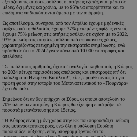
εξετάζουν τις αιτήσεις ασύλου, οι αιτήσεις εξετάζονται μέσα σε
μέρες, όχι μήνες και χρόνια, με το 95% να απορρίπτεται και τα
επιδόματα να διακόπτονται άμεσα με την απόρριψη.
Ως αποτέλεσμα, συνέχισε, από τον Απρίλιο έχουμε μηδενικές
αφίξεις από τη θάλασσα, έχουμε 37% μειωμένες αφίξεις γενικά,
έχουμε 75% μείωση στις αιτήσεις ασύλου σε σχέση με το 2022,
93% μείωση στις αιτήσεις ασύλου από αφρικανικές χώρες,
χαρακτηρίζοντας πετυχημένη την εκστρατεία ενημέρωσης, ενώ
πρόσθεσε ότι το 2024 έγιναν πάνω από 10.000 επιστροφές και
απελάσεις.
“Σε απόλυτους αριθμούς, όχι κατ’ αναλογία πληθυσμού, η Κύπρος
το 2024 πέτυχε περισσότερες απελάσεις και επιστροφές απ’ ότι
ολόκληρο το Ηνωμένο Βασίλειο!”, είπε, προσθέτοντας ότι για
πρώτη φορά στην ιστορία του Μεταναστευτικού το «Πουρνάρα»
έχει αδειάσει.
Σημείωσε ότι αν δεν υπήρχαν οι Σύροι, οι οποίοι αποτελούν το
70% όλων των αιτητών, η Κύπρος θα είχε ήδη επιστρέψει σε
ποσοστά μετανάστευσης προ 15ετίας.
“Η Κύπρος είναι η μόνη χώρα στην ΕΕ που παρουσιάζει μείωση
στις μεταναστευτικές ροές, ενώ όλη η υπόλοιπη Ευρώπη
παρουσιάζει αύξηση”, είπε, υπογραμμίζοντας ότι το
μεταναστευτικό είναι πλέον διαχειρίσιμο και γι’ αυτό, σημείωσε,