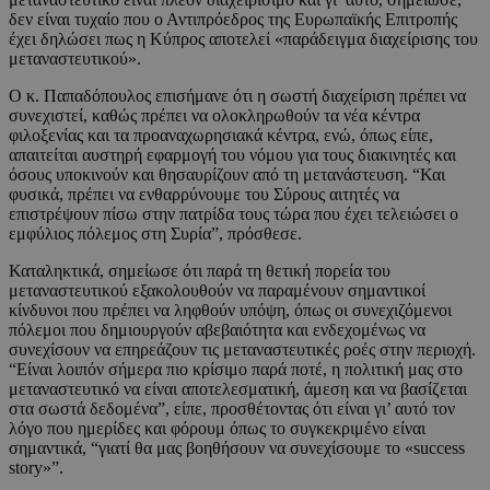
δεν είναι τυχαίο που ο Αντιπρόεδρος της Ευρωπαϊκής Επιτροπής
έχει δηλώσει πως η Κύπρος αποτελεί «παράδειγμα διαχείρισης του
μεταναστευτικού».
Ο κ. Παπαδόπουλος επισήμανε ότι η σωστή διαχείριση πρέπει να
συνεχιστεί, καθώς πρέπει να ολοκληρωθούν τα νέα κέντρα
φιλοξενίας και τα προαναχωρησιακά κέντρα, ενώ, όπως είπε,
απαιτείται αυστηρή εφαρμογή του νόμου για τους διακινητές και
όσους υποκινούν και θησαυρίζουν από τη μετανάστευση. “Και
φυσικά, πρέπει να ενθαρρύνουμε του Σύρους αιτητές να
επιστρέψουν πίσω στην πατρίδα τους τώρα που έχει τελειώσει ο
εμφύλιος πόλεμος στη Συρία”, πρόσθεσε.
Καταληκτικά, σημείωσε ότι παρά τη θετική πορεία του
μεταναστευτικού εξακολουθούν να παραμένουν σημαντικοί
κίνδυνοι που πρέπει να ληφθούν υπόψη, όπως οι συνεχιζόμενοι
πόλεμοι που δημιουργούν αβεβαιότητα και ενδεχομένως να
συνεχίσουν να επηρεάζουν τις μεταναστευτικές ροές στην περιοχή.
“Είναι λοιπόν σήμερα πιο κρίσιμο παρά ποτέ, η πολιτική μας στο
μεταναστευτικό να είναι αποτελεσματική, άμεση και να βασίζεται
στα σωστά δεδομένα”, είπε, προσθέτοντας ότι είναι γι’ αυτό τον
λόγο που ημερίδες και φόρουμ όπως το συγκεκριμένο είναι
σημαντικά, “γιατί θα μας βοηθήσουν να συνεχίσουμε το «success
story»”.