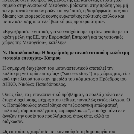
σημείο στην Ανατολική Μεσόγειο, βρίσκεται στην πρώτη γραμμή
των μεταναστευτικών ροών και «γι’ αυτό, η διαμόρφωση μιας πιο
δίκαιης και ισομερούς κοινής ευρωπαϊκής πολιτικής ασύλου και
μετανάστευσης αποτελεί βασική μας προτεραιότητα».
«Εργαζόμαστε εντατικά, για να ενισχύσουμε τη συνεργασία με τα
κράτη μέλη της ΕΕ, την Ευρωπαϊκή Επιτροπή και τις γειτονικές
χώρες της Μεσογείου», κατέληξε.
Ν. Παπαδόπουλος: Η διαχείριση μεταναστευτικού η καλύτερη
«ιστορία επιτυχίας» Κύπρου
Η σημερινή διαχείριση του μεταναστευτικού αποτελεί την
καλύτερη «ιστορία επιτυχίας» (“success story”) της χώρας μας, είπε
από την πλευρά του στην ημερίδα του κόμματος ο Πρόεδρος του
ΔΗΚΟ, Νικόλας Παπαδόπουλος.
Όπως είπε, το μεταναστευτικό πρόβλημα για πολλά χρόνια δεν
έτυχε διαχείρισης, μέχρις ότου τέθηκε, παντελώς εκτός ελέγχου. Ο
κ. Παπαδόπουλος αναφέρθηκε σε “εξωφρενική επιδοματική
πολιτική, συρματοπλέγματα, «οριοφύλακες»”, που όχι μόνο δεν
άγγιξαν την ουσία του προβλήματος, όπως είπε, αλλά το
διόγκωσαν.
Ως εκ τούτου, χαιρέτισε με ικανοποίηση τη δημιουργία του