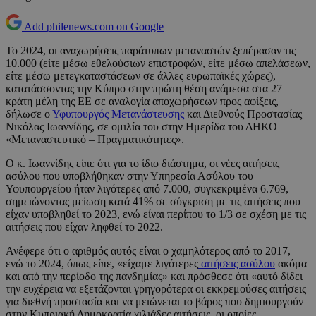
Add philenews.com on Google
Το 2024, οι αναχωρήσεις παράτυπων μεταναστών ξεπέρασαν τις
10.000 (είτε μέσω εθελούσιων επιστροφών, είτε μέσω απελάσεων,
είτε μέσω μετεγκαταστάσεων σε άλλες ευρωπαϊκές χώρες),
κατατάσσοντας την Κύπρο στην πρώτη θέση ανάμεσα στα 27
κράτη μέλη της ΕΕ σε αναλογία αποχωρήσεων προς αφίξεις,
δήλωσε ο
Υφυπουργός Μετανάστευσης
και Διεθνούς Προστασίας
Νικόλας Ιωαννίδης, σε ομιλία του στην Ημερίδα του ΔΗΚΟ
«Μεταναστευτικό – Πραγματικότητες».
Ο κ. Ιωαννίδης είπε ότι για το ίδιο διάστημα, οι νέες αιτήσεις
ασύλου που υποβλήθηκαν στην Υπηρεσία Ασύλου του
Υφυπουργείου ήταν λιγότερες από 7.000, συγκεκριμένα 6.769,
σημειώνοντας μείωση κατά 41% σε σύγκριση με τις αιτήσεις που
είχαν υποβληθεί το 2023, ενώ είναι περίπου το 1/3 σε σχέση με τις
αιτήσεις που είχαν ληφθεί το 2022.
Ανέφερε ότι ο αριθμός αυτός είναι ο χαμηλότερος από το 2017,
ενώ το 2024, όπως είπε, «είχαμε λιγότερες
αιτήσεις ασύλου
ακόμα
και από την περίοδο της πανδημίας» και πρόσθεσε ότι «αυτό δίδει
την ευχέρεια να εξετάζονται γρηγορότερα οι εκκρεμούσες αιτήσεις
για διεθνή προστασία και να μειώνεται το βάρος που δημιουργούν
στην Κυπριακή Δημοκρατία χιλιάδες αιτήσεις, οι οποίες