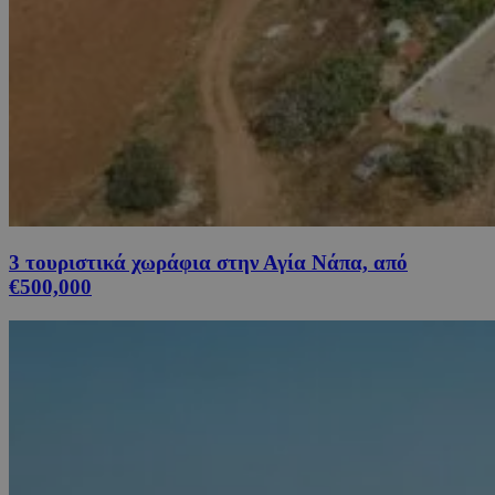
3 τουριστικά χωράφια στην Αγία Νάπα, από
€500,000