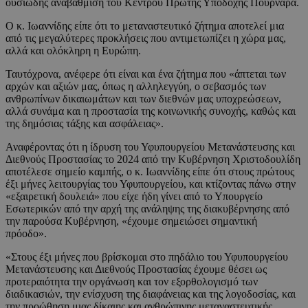
ουσιώδης αναβάθμιση του Κέντρου Πρώτης Υποδοχής Πουρνάρα.
Ο κ. Ιωαννίδης είπε ότι το μεταναστευτικό ζήτημα αποτελεί μια
από τις μεγαλύτερες προκλήσεις που αντιμετωπίζει η χώρα μας,
αλλά και ολόκληρη η Ευρώπη.
Ταυτόχρονα, ανέφερε ότι είναι και ένα ζήτημα που «άπτεται των
αρχών και αξιών μας, όπως η αλληλεγγύη, ο σεβασμός των
ανθρωπίνων δικαιωμάτων και των διεθνών μας υποχρεώσεων,
αλλά συνάμα και η προστασία της κοινωνικής συνοχής, καθώς και
της δημόσιας τάξης και ασφάλειας».
Αναφέροντας ότι η ίδρυση του Υφυπουργείου Μετανάστευσης και
Διεθνούς Προστασίας το 2024 από την Κυβέρνηση Χριστοδουλίδη
αποτέλεσε σημείο καμπής, ο κ. Ιωαννίδης είπε ότι στους πρώτους
έξι μήνες λειτουργίας του Υφυπουργείου, και κτίζοντας πάνω στην
«εξαιρετική δουλειά» που είχε ήδη γίνει από το Υπουργείο
Εσωτερικών από την αρχή της ανάληψης της διακυβέρνησης από
την παρούσα Κυβέρνηση, «έχουμε σημειώσει σημαντική
πρόοδο».
«Στους έξι μήνες που βρίσκομαι στο πηδάλιο του Υφυπουργείου
Μετανάστευσης και Διεθνούς Προστασίας έχουμε θέσει ως
προτεραιότητα την οργάνωση και τον εξορθολογισμό των
διαδικασιών, την ενίσχυση της διαφάνειας και της λογοδοσίας, και
την προώθηση μιας δίκαιης και ανθρώπινης μεταναστευτικής