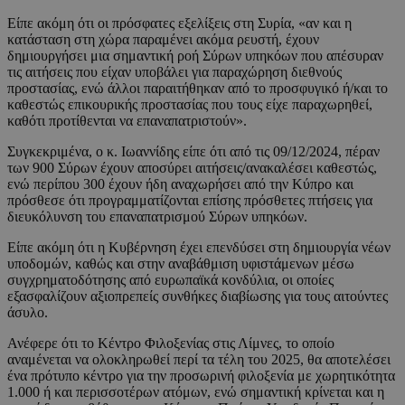
Είπε ακόμη ότι οι πρόσφατες εξελίξεις στη Συρία, «αν και η
κατάσταση στη χώρα παραμένει ακόμα ρευστή, έχουν
δημιουργήσει μια σημαντική ροή Σύρων υπηκόων που απέσυραν
τις αιτήσεις που είχαν υποβάλει για παραχώρηση διεθνούς
προστασίας, ενώ άλλοι παραιτήθηκαν από το προσφυγικό ή/και το
καθεστώς επικουρικής προστασίας που τους είχε παραχωρηθεί,
καθότι προτίθενται να επαναπατριστούν».
Συγκεκριμένα, ο κ. Ιωαννίδης είπε ότι από τις 09/12/2024, πέραν
των 900 Σύρων έχουν αποσύρει αιτήσεις/ανακαλέσει καθεστώς,
ενώ περίπου 300 έχουν ήδη αναχωρήσει από την Κύπρο και
πρόσθεσε ότι προγραμματίζονται επίσης πρόσθετες πτήσεις για
διευκόλυνση του επαναπατρισμού Σύρων υπηκόων.
Είπε ακόμη ότι η Κυβέρνηση έχει επενδύσει στη δημιουργία νέων
υποδομών, καθώς και στην αναβάθμιση υφιστάμενων μέσω
συγχρηματοδότησης από ευρωπαϊκά κονδύλια, οι οποίες
εξασφαλίζουν αξιοπρεπείς συνθήκες διαβίωσης για τους αιτούντες
άσυλο.
Ανέφερε ότι το Κέντρο Φιλοξενίας στις Λίμνες, το οποίο
αναμένεται να ολοκληρωθεί περί τα τέλη του 2025, θα αποτελέσει
ένα πρότυπο κέντρο για την προσωρινή φιλοξενία με χωρητικότητα
1.000 ή και περισσοτέρων ατόμων, ενώ σημαντική κρίνεται και η