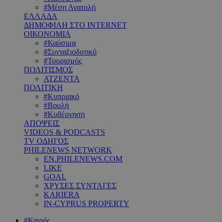
#Μέση Ανατολή
ΕΛΛΑΔΑ
ΔΗΜΟΦΙΛΗ ΣΤΟ INTERNET
ΟΙΚΟΝΟΜΙΑ
#Καύσιμα
#Συνταξιοδοτικό
#Τουρισμός
ΠΟΛΙΤΙΣΜΟΣ
ΑΤΖΕΝΤΑ
ΠΟΛΙΤΙΚΗ
#Κυπριακό
#Βουλή
#Κυβέρνηση
ΑΠΟΨΕΙΣ
VIDEOS & PODCASTS
TV ΟΔΗΓΟΣ
PHILENEWS NETWORK
EN.PHILENEWS.COM
LIKE
GOAL
ΧΡΥΣΕΣ ΣΥΝΤΑΓΕΣ
KARIERA
IN-CYPRUS PROPERTY
#Καιρός