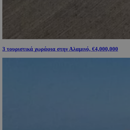
3 τουριστικά χωράφια στην Αλαμινό, €4,000,000