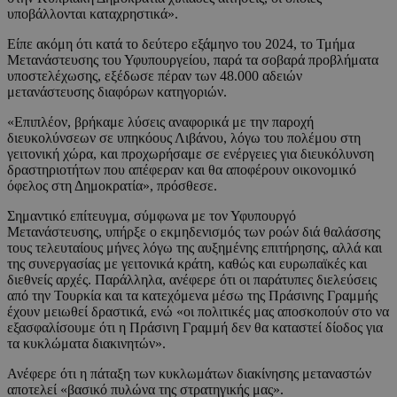
υποβάλλονται καταχρηστικά».
Είπε ακόμη ότι κατά το δεύτερο εξάμηνο του 2024, το Τμήμα
Μετανάστευσης του Υφυπουργείου, παρά τα σοβαρά προβλήματα
υποστελέχωσης, εξέδωσε πέραν των 48.000 αδειών
μετανάστευσης διαφόρων κατηγοριών.
«Επιπλέον, βρήκαμε λύσεις αναφορικά με την παροχή
διευκολύνσεων σε υπηκόους Λιβάνου, λόγω του πολέμου στη
γειτονική χώρα, και προχωρήσαμε σε ενέργειες για διευκόλυνση
δραστηριοτήτων που απέφεραν και θα αποφέρουν οικονομικό
όφελος στη Δημοκρατία», πρόσθεσε.
Σημαντικό επίτευγμα, σύμφωνα με τον Υφυπουργό
Μετανάστευσης, υπήρξε ο εκμηδενισμός των ροών διά θαλάσσης
τους τελευταίους μήνες λόγω της αυξημένης επιτήρησης, αλλά και
της συνεργασίας με γειτονικά κράτη, καθώς και ευρωπαϊκές και
διεθνείς αρχές. Παράλληλα, ανέφερε ότι οι παράτυπες διελεύσεις
από την Τουρκία και τα κατεχόμενα μέσω της Πράσινης Γραμμής
έχουν μειωθεί δραστικά, ενώ «οι πολιτικές μας αποσκοπούν στο να
εξασφαλίσουμε ότι η Πράσινη Γραμμή δεν θα καταστεί δίοδος για
τα κυκλώματα διακινητών».
Ανέφερε ότι η πάταξη των κυκλωμάτων διακίνησης μεταναστών
αποτελεί «βασικό πυλώνα της στρατηγικής μας».