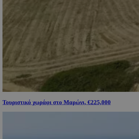
Τουριστικό χωράφι στο Μαρώνι, €225,000