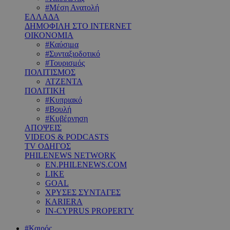
#Μέση Ανατολή
ΕΛΛΑΔΑ
ΔΗΜΟΦΙΛΗ ΣΤΟ INTERNET
ΟΙΚΟΝΟΜΙΑ
#Καύσιμα
#Συνταξιοδοτικό
#Τουρισμός
ΠΟΛΙΤΙΣΜΟΣ
ΑΤΖΕΝΤΑ
ΠΟΛΙΤΙΚΗ
#Κυπριακό
#Βουλή
#Κυβέρνηση
ΑΠΟΨΕΙΣ
VIDEOS & PODCASTS
TV ΟΔΗΓΟΣ
PHILENEWS NETWORK
EN.PHILENEWS.COM
LIKE
GOAL
ΧΡΥΣΕΣ ΣΥΝΤΑΓΕΣ
KARIERA
IN-CYPRUS PROPERTY
#Καιρός