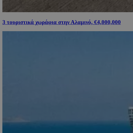
3 τουριστικά χωράφια στην Αλαμινό, €4,000,000