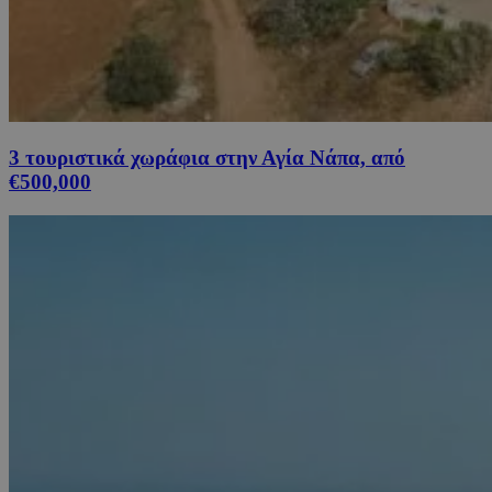
3 τουριστικά χωράφια στην Αγία Νάπα, από
€500,000