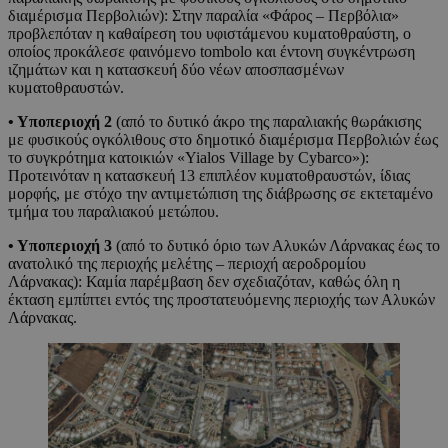
διαμέρισμα Περβολιών): Στην παραλία «Φάρος – Περβόλια»
προβλεπόταν η καθαίρεση του υφιστάμενου κυματοθραύστη, ο
οποίος προκάλεσε φαινόμενο tombolo και έντονη συγκέντρωση
ιζημάτων και η κατασκευή δύο νέων αποσπασμένων
κυματοθραυστών.
• Υποπεριοχή 2
(από το δυτικό άκρο της παραλιακής θωράκισης
με φυσικούς ογκόλιθους στο δημοτικό διαμέρισμα Περβολιών έως
το συγκρότημα κατοικιών «Yialos Village by Cybarco»):
Προτεινόταν η κατασκευή 13 επιπλέον κυματοθραυστών, ίδιας
μορφής, με στόχο την αντιμετώπιση της διάβρωσης σε εκτεταμένο
τμήμα του παραλιακού μετώπου.
• Υποπεριοχή 3
(από το δυτικό όριο των Αλυκών Λάρνακας έως το
ανατολικό της περιοχής μελέτης – περιοχή αεροδρομίου
Λάρνακας): Καμία παρέμβαση δεν σχεδιαζόταν, καθώς όλη η
έκταση εμπίπτει εντός της προστατευόμενης περιοχής των Αλυκών
Λάρνακας.