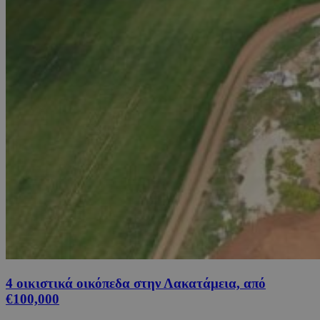
4 οικιστικά οικόπεδα στην Λακατάμεια, από
€100,000