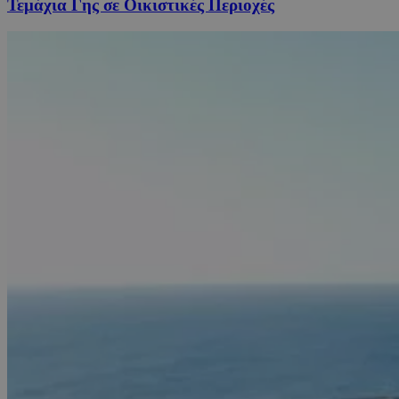
Τεμάχια Γης σε Οικιστικές Περιοχές