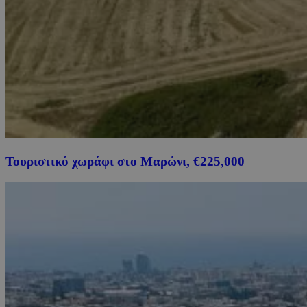
Τουριστικό χωράφι στο Μαρώνι, €225,000