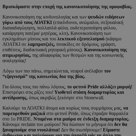
Βρισκόμαστε στην εποχή της κανονικοποίησης της ομοφοβίας.
Κανονικοποίηση της κινδυνολογίας και των
ψευδών ειδήσεων
γύρω από τους ΛΟΑΤΚΙ
(επικίνδυνοι, ανώμαλοι, σεξουαλική
διαπαιδαγώγηση, πολλαπλά φύλα, ουδετεροποίηση φύλου,
κατάργηση πατέρα/ μητέρας, κλπ)
.
Κανονικοποίηση των
εγκλημάτων μίσους και του
λεκτικού εξευτελισμού
(κάψιμο
ΛΟΑΤΚΙ σε
λαμπρατζιές,
πινακίδες σε δρόμους, γράφιτι,
επιθέσεις, διαδικτυακή ρητορική μίσους).
Κανονικοποίηση της
ατιμωρησίας,
της αδιαφορίας των θεσμών και της κοινωνικής
αναλγησίας!
Λόγω των πιο πάνω, σημειώνεται, νεαροί ανέλαβαν
τον
“εξαγνισμό” της κοινωνίας δια της βίας.
Για όλους τους πιο πάνω λόγους,
το φετινό Pride αλλάζει μορφή!
Επιστρέφει στις ρίζες του!
Υιοθετεί στάση διαμαρτυρίας και
αντίδρασης,
όπως ακριβώς ξεκίνησε στο Stonewall.
Καλούμε τα ΛΟΑΤΚΙ άτομα και κυρίως τους συμμάχους μας,
να
παρευρεθούν μαζικά
στο φετινό Pride, όπως έπραξαν θαρραλέα
στο 1ο PRIDE.
Ντυμένοι στα μαύρα σε ένδειξη διαμαρτυρίας.
Κάνουμε reclaim του μαύρου! Να δώσουν το μήνυμα ότι
δεν θα
ξαναμπούμε στα ντουλάπια!
Δεν θα σιωπήσουμε!
Είμαστε
άνθρωποι και παλεύουμε για την ύπαρξή μάς με όπλο την