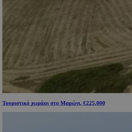
Τουριστικό χωράφι στο Μαρώνι, €225,000