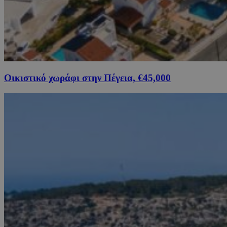
Οικιστικό χωράφι στην Πέγεια, €45,000