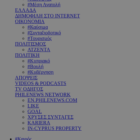
#Μέση Ανατολή
ΕΛΛΑΔΑ
ΔΗΜΟΦΙΛΗ ΣΤΟ INTERNET
ΟΙΚΟΝΟΜΙΑ
#Καύσιμα
#Συνταξιοδοτικό
#Τουρισμός
ΠΟΛΙΤΙΣΜΟΣ
ΑΤΖΕΝΤΑ
ΠΟΛΙΤΙΚΗ
#Κυπριακό
#Βουλή
#Κυβέρνηση
ΑΠΟΨΕΙΣ
VIDEOS & PODCASTS
TV ΟΔΗΓΟΣ
PHILENEWS NETWORK
EN.PHILENEWS.COM
LIKE
GOAL
ΧΡΥΣΕΣ ΣΥΝΤΑΓΕΣ
KARIERA
IN-CYPRUS PROPERTY
#Καιρός