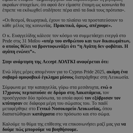
ακραίων στοιχείων, ότι αφού δεν είμαστε έτοιμη ως κοινωνία θα
έπρεπε να εκδιωχθεί οτιδήποτε πέρα από τα δικά τους πρότυπα».
«Οι θεσμοί, θεωρητικά, έχουν το πλαίσιο να προστατεύσουν το
κάθε μέλος της κοινωνίας.
Πρακτικά, όμως, απέχουμε».
Ο κ. Ευαγγελίδης κάλεσε τον κόσμο να συμμετάσχει ενεργά στο
Prιde στις 31 Μαΐου
«υπέρ του ανθρώπου και των δικαιωμάτων,
ο οποίος θέλει να βροντοφωνάξει ότι “η Αγάπη δεν φοβάται. Η
αγάπη ενώνει”».
Στην ανάρτηση της Accept ΛΟΑΤΚΙ αναφέρεται ότι:
Ενώ λίγες μέρες απομένουν για το Cyprus Pride 2025,
ακόμη ένα
σοβαρό ομοφοβικό έγκλημα μίσους
διαπράχθηκε στη Λευκωσία.
Σύμφωνα με την καταγγελία, γύρω στα μεσάνυχτα,
ενώ ο
17χρονος περπατούσε σε δρόμο στη Λακατάμεια,
τον
προσέγγισαν δύο πρόσωπα, τα οποία αφού
τον εξύβρισαν τον
κτύπησαν
σε διάφορα μέρη του σώματος του. Το παιδί
μεταφέρθηκε στο
Γενικό Νοσοκομείο Λευκωσίας,
όπου
διαπιστώθηκαν
κατάγματα
στο πρόσωπο και στο σώμα.
Καλούμε το θύμα της επίθεσης να επικοινωνήσει μαζί μας για
να
δούμε πώς μπορούμε να βοηθήσουμε.