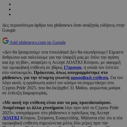
Δες περισσότερα άρθρα του philenews όταν αναζητάς ειδήσεις στην
Google
Add philenews.com on Google
«Δεν θα ξαναμπούμε στα ντουλάπια! Δεν θα σιωπήσουμε! Είμαστε
άνθρωποι και παλεύουμε για την ύπαρξή μας με όπλο την αγάπη
και όχι τη βία», αναφέρει η Accept ΛΟΑΤΚΙ Κύπρου, με αφορμή
την ομοφοβική επίθεση σε βάρος
17χρονου
, η οποία τον έστειλε
στο νοσοκομείο.
Πρόκειται, όπως υπογραμμίστηκε στο
philenews, για την τέταρτη γνωστή
ομοφοβική επίθεση
.
Για τον
λόγο αυτό, η οργάνωση καλεί τον κόσμο να συμμετάσχει στο
Cyprus Pride 2025, που θα διεξαχθεί 31 Μαΐου, φορώντας μαύρα
σε ένδειξη διαμαρτυρίας.
«Με αυτή την επίθεση είναι σαν να μας προειδοποίησαν.
Αναμένουμε κι άλλα χτυπήματα
λίγο πριν από το Cyprus Pride
2025», υπογράμμισε στο philenews o πρόεδρος της Αccept
ΛΟΑΤΚΙ
Κύπρου, Στέφανος Ευαγγελίδης. Μάλιστα είπε ότι η νέα
ομοφοβική επίθεση σημειώνεται μόλις δύο μέρες πριν την