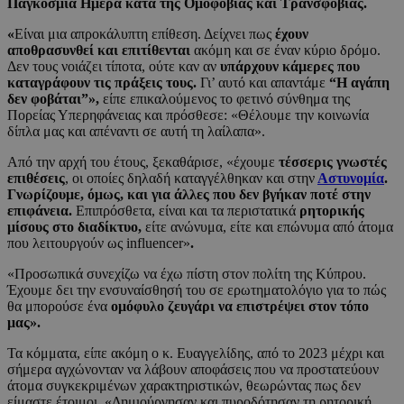
Παγκόσμια Ημέρα κατά της Ομοφοβίας και Τρανσφοβίας.
«
Είναι μια απροκάλυπτη επίθεση. Δείχνει πως
έχουν
αποθρασυνθεί και επιτίθενται
ακόμη και σε έναν κύριο δρόμο.
Δεν τους νοιάζει τίποτα, ούτε καν αν
υπάρχουν κάμερες που
καταγράφουν τις πράξεις τους.
Γι’ αυτό και απαντάμε
“Η αγάπη
δεν φοβάται”»,
είπε επικαλούμενος το φετινό σύνθημα της
Πορείας Υπερηφάνειας και πρόσθεσε: «Θέλουμε την κοινωνία
δίπλα μας και απέναντι σε αυτή τη λαίλαπα».
Από την αρχή του έτους, ξεκαθάρισε, «έχουμε
τέσσερις γνωστές
επιθέσεις
, οι οποίες δηλαδή καταγγέλθηκαν και στην
Αστυνομία
.
Γνωρίζουμε, όμως, και για άλλες που δεν βγήκαν ποτέ στην
επιφάνεια.
Επιπρόσθετα, είναι και τα περιστατικά
ρητορικής
μίσους στο διαδίκτυο,
είτε ανώνυμα, είτε και επώνυμα από άτομα
που λειτουργούν ως influencer»
.
«Προσωπικά συνεχίζω να έχω πίστη στον πολίτη της Κύπρου.
Έχουμε δει την ενσυναίσθησή του σε ερωτηματολόγιο για το πώς
θα μπορούσε ένα
ομόφυλο ζευγάρι να επιστρέψει στον τόπο
μας».
Τα κόμματα, είπε ακόμη ο κ. Ευαγγελίδης, από το 2023 μέχρι και
σήμερα αγχώνονταν να λάβουν αποφάσεις που να προστατεύουν
άτομα συγκεκριμένων χαρακτηριστικών, θεωρώντας πως δεν
είμαστε έτοιμοι. «Δημιούργησαν και πυροδότησαν τη ρητορική