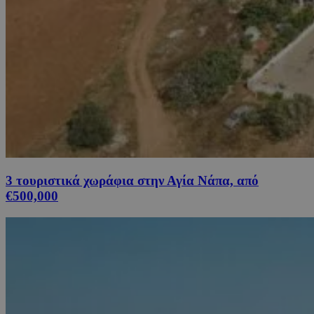
3 τουριστικά χωράφια στην Αγία Νάπα, από
€500,000