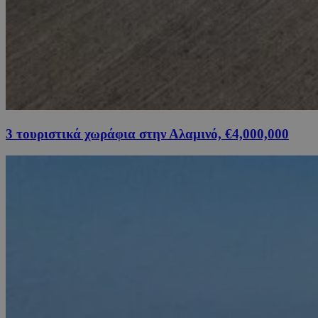
3 τουριστικά χωράφια στην Αλαμινό, €4,000,000