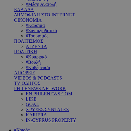
#Μέση Ανατολή
ΕΛΛΑΔΑ
ΔΗΜΟΦΙΛΗ ΣΤΟ INTERNET
ΟΙΚΟΝΟΜΙΑ
#Καύσιμα
#Συνταξιοδοτικό
#Τουρισμός
ΠΟΛΙΤΙΣΜΟΣ
ΑΤΖΕΝΤΑ
ΠΟΛΙΤΙΚΗ
#Κυπριακό
#Βουλή
#Κυβέρνηση
ΑΠΟΨΕΙΣ
VIDEOS & PODCASTS
TV ΟΔΗΓΟΣ
PHILENEWS NETWORK
EN.PHILENEWS.COM
LIKE
GOAL
ΧΡΥΣΕΣ ΣΥΝΤΑΓΕΣ
KARIERA
IN-CYPRUS PROPERTY
#Καιρός