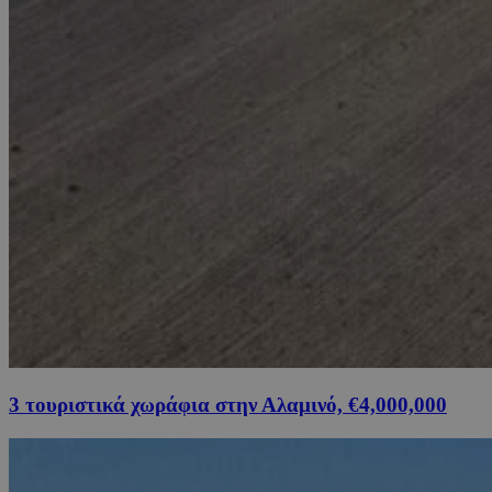
3 τουριστικά χωράφια στην Αλαμινό, €4,000,000