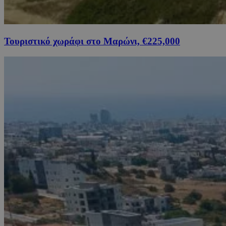
Τουριστικό χωράφι στο Μαρώνι, €225,000