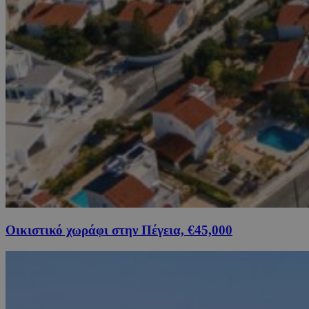
Οικιστικό χωράφι στην Πέγεια, €45,000