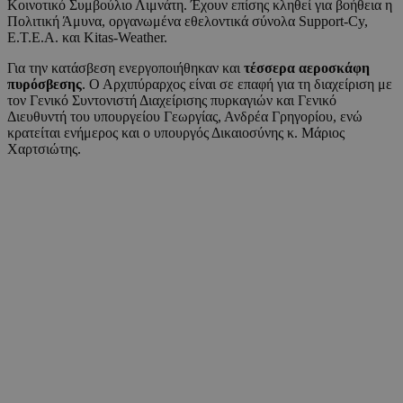
Κοινοτικό Συμβούλιο Λιμνάτη. Έχουν επίσης κληθεί για βοήθεια η
Πολιτική Άμυνα, οργανωμένα εθελοντικά σύνολα Support-Cy,
Ε.Τ.Ε.Α. και Kitas-Weather.
Για την κατάσβεση ενεργοποιήθηκαν και
τέσσερα αεροσκάφη
πυρόσβεσης
. Ο Αρχιπύραρχος είναι σε επαφή για τη διαχείριση με
τον Γενικό Συντονιστή Διαχείρισης πυρκαγιών και Γενικό
Διευθυντή του υπουργείου Γεωργίας, Ανδρέα Γρηγορίου, ενώ
κρατείται ενήμερος και ο υπουργός Δικαιοσύνης κ. Μάριος
Χαρτσιώτης.