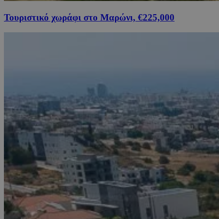
Τουριστικό χωράφι στο Μαρώνι, €225,000