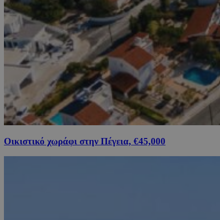
Οικιστικό χωράφι στην Πέγεια, €45,000