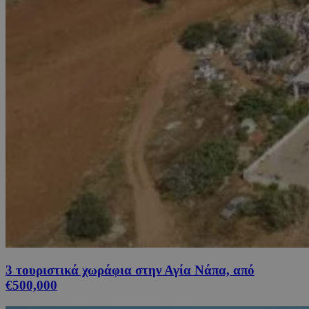
3 τουριστικά χωράφια στην Αγία Νάπα, από
€500,000