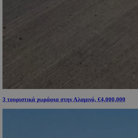
3 τουριστικά χωράφια στην Αλαμινό, €4,000,000