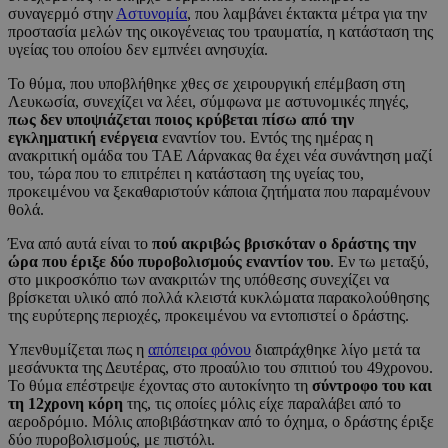
συναγερμό στην
Αστυνομία
, που λαμβάνει έκτακτα μέτρα για την
προστασία μελών της οικογένειας του τραυματία, η κατάσταση της
υγείας του οποίου δεν εμπνέει ανησυχία.
Το θύμα, που υποβλήθηκε χθες σε χειρουργική επέμβαση στη
Λευκωσία, συνεχίζει να λέει, σύμφωνα με αστυνομικές πηγές,
πως δεν υποψιάζεται ποιος κρύβεται πίσω από την
εγκληματική ενέργεια
εναντίον του. Εντός της ημέρας η
ανακριτική ομάδα του ΤΑΕ Λάρνακας θα έχει νέα συνάντηση μαζί
του, τώρα που το επιτρέπει η κατάσταση της υγείας του,
προκειμένου να ξεκαθαριστούν κάποια ζητήματα που παραμένουν
θολά.
Ένα από αυτά είναι το
πού ακριβώς βρισκόταν ο δράστης την
ώρα που έριξε δύο πυροβολισμούς εναντίον του
. Εν τω μεταξύ,
στο μικροσκόπιο των ανακριτών της υπόθεσης συνεχίζει να
βρίσκεται υλικό από πολλά κλειστά κυκλώματα παρακολούθησης
της ευρύτερης περιοχές, προκειμένου να εντοπιστεί ο δράστης.
Υπενθυμίζεται πως η
απόπειρα φόνου
διαπράχθηκε λίγο μετά τα
μεσάνυκτα της Δευτέρας, στο προαύλιο του σπιτιού του 49χρονου.
Το θύμα επέστρεψε έχοντας στο αυτοκίνητο τη
σύντροφο του και
τη 12χρονη κόρη
της, τις οποίες μόλις είχε παραλάβει από το
αεροδρόμιο. Μόλις αποβιβάστηκαν από το όχημα, ο δράστης έριξε
δύο πυροβολισμούς, με πιστόλι.