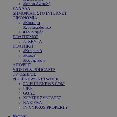
#Μέση Ανατολή
ΕΛΛΑΔΑ
ΔΗΜΟΦΙΛΗ ΣΤΟ INTERNET
ΟΙΚΟΝΟΜΙΑ
#Καύσιμα
#Συνταξιοδοτικό
#Τουρισμός
ΠΟΛΙΤΙΣΜΟΣ
ΑΤΖΕΝΤΑ
ΠΟΛΙΤΙΚΗ
#Κυπριακό
#Βουλή
#Κυβέρνηση
ΑΠΟΨΕΙΣ
VIDEOS & PODCASTS
TV ΟΔΗΓΟΣ
PHILENEWS NETWORK
EN.PHILENEWS.COM
LIKE
GOAL
ΧΡΥΣΕΣ ΣΥΝΤΑΓΕΣ
KARIERA
IN-CYPRUS PROPERTY
#Καιρός