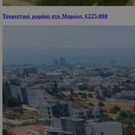
Τουριστικό χωράφι στο Μαρώνι, €225,000