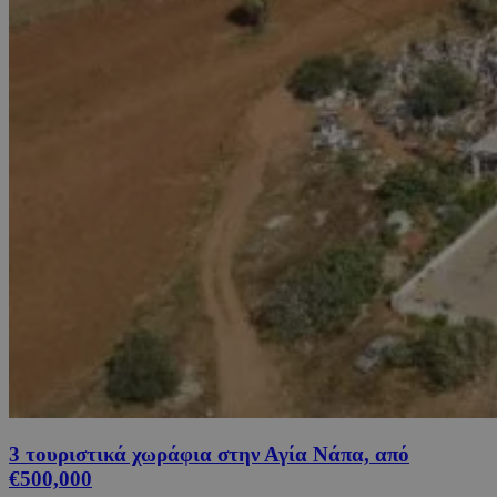
3 τουριστικά χωράφια στην Αγία Νάπα, από
€500,000