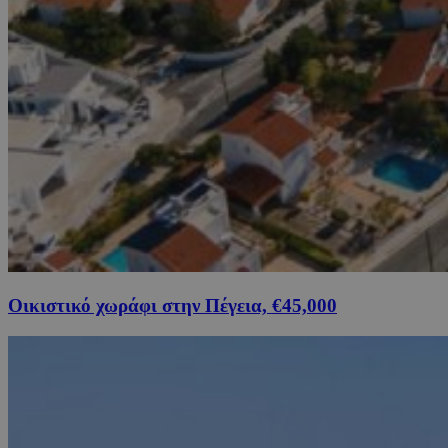
Οικιστικό χωράφι στην Πέγεια, €45,000