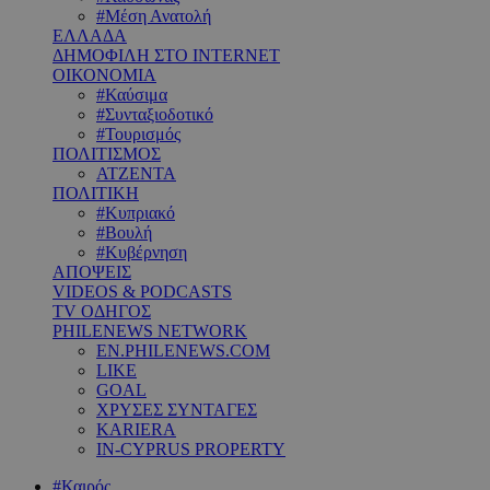
#Μέση Ανατολή
ΕΛΛΑΔΑ
ΔΗΜΟΦΙΛΗ ΣΤΟ INTERNET
ΟΙΚΟΝΟΜΙΑ
#Καύσιμα
#Συνταξιοδοτικό
#Τουρισμός
ΠΟΛΙΤΙΣΜΟΣ
ΑΤΖΕΝΤΑ
ΠΟΛΙΤΙΚΗ
#Κυπριακό
#Βουλή
#Κυβέρνηση
ΑΠΟΨΕΙΣ
VIDEOS & PODCASTS
TV ΟΔΗΓΟΣ
PHILENEWS NETWORK
EN.PHILENEWS.COM
LIKE
GOAL
ΧΡΥΣΕΣ ΣΥΝΤΑΓΕΣ
KARIERA
IN-CYPRUS PROPERTY
#Καιρός