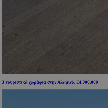
3 τουριστικά χωράφια στην Αλαμινό, €4,000,000