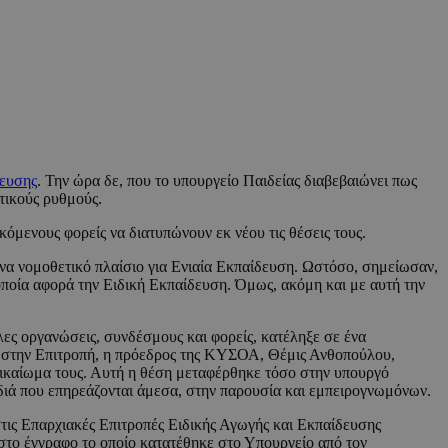
δευσης
. Την ώρα δε, που το υπουργείο Παιδείας διαβεβαιώνει πως
ατικούς ρυθμούς.
όμενους φορείς να διατυπώνουν εκ νέου τις θέσεις τους.
ένα νομοθετικό πλαίσιο για Ενιαία Εκπαίδευση. Ωστόσο, σημείωσαν,
οποία αφορά την Ειδική Εκπαίδευση. Όμως, ακόμη και με αυτή την
ς οργανώσεις, συνδέσμους και φορείς, κατέληξε σε ένα
ης στην Επιτροπή, η πρόεδρος της ΚΥΣΟΑ, Θέμις Ανθοπούλου,
ι δικαίωμα τους. Αυτή η θέση μεταφέρθηκε τόσο στην υπουργό
αιδιά που επηρεάζονται άμεσα, στην παρουσία και εμπειρογνωμόνων.
τις Επαρχιακές Επιτροπές Ειδικής Αγωγής και Εκπαίδευσης
στο έγγραφο το οποίο κατατέθηκε στο Υπουργείο από τον