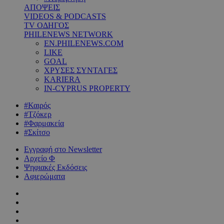
ΑΠΟΨΕΙΣ
VIDEOS & PODCASTS
TV ΟΔΗΓΟΣ
PHILENEWS NETWORK
EN.PHILENEWS.COM
LIKE
GOAL
ΧΡΥΣΕΣ ΣΥΝΤΑΓΕΣ
KARIERA
IN-CYPRUS PROPERTY
#Καιρός
#Τζόκερ
#Φαρμακεία
#Σκίτσο
Εγγραφή στο Newsletter
Αρχείο Φ
Ψηφιακές Εκδόσεις
Αφιερώματα