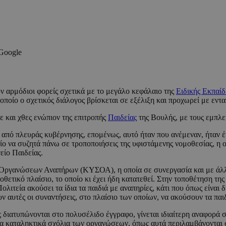
 Google
 αρμόδιοι φορείς σχετικά με το μεγάλο κεφάλαιο της
Ειδικής Εκπαί
 οποίο ο σχετικός διάλογος βρίσκεται σε εξέλιξη και προχωρεί με εντ
 και χθες ενώπιον της επιτροπής
Παιδείας
της Βουλής, με τους εμπλεκ
 από πλευράς κυβέρνησης, επομένως, αυτό ήταν που ανέμεναν, ήταν 
ο να συζητά πάνω σε τροποποιήσεις της υφιστάμενης νομοθεσίας, η 
είο Παιδείας.
 Οργανώσεων Αναπήρων (ΚΥΣΟΑ), η οποία σε συνεργασία και με άλλε
θετικό πλαίσιο, το οποίο κι έχει ήδη κατατεθεί. Στην τοποθέτηση τ
ολιτεία ακούσει τα ίδια τα παιδιά με αναπηρίες, κάτι που όπως είνα
υν αυτές οι συναντήσεις, στο πλαίσιο των οποίων, να ακούσουν τα π
ιατυπώνονται στο πολυσέλιδο έγγραφο, γίνεται ιδιαίτερη αναφορά σ
α καταληκτικά σχόλια των οργανώσεων, όπως αυτά περιλαμβάνονται 