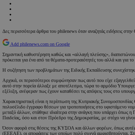
Δες περισσότερα άρθρα του philenews όταν αναζητάς ειδήσεις στην
Add philenews.com on Google
Σημαντική καθυστέρηση καθώς και «αλλαγή πλεύσης», διαπιστώνουν
πρόκειται για ένα από τα θέματα-προτεραιότητές του αλλά και για το
Η συζήτηση των προβλημάτων της Ειδικής Εκπαίδευσης συνεχίστηκε
Αρχικά, οι περισσότεροι συμφώνησαν πως αυτό που είχε εξαγγελθεί
αυτό στην πορεία άλλαξε με αποτέλεσμα, τώρα το αρμόδιο Υπουργεί
εξέλιξη, ανέφεραν πως έχουν καταθέσει τις απόψεις τους στο υπουργ
Χαρακτηριστική είναι η περίπτωση της Κυπριακής Συνομοσπονδίας
πολυσέλιδο έγγραφο θέσεων για τροποποιήσεις στο υφιστάμενο νομο
μεταξύ άλλων, στάθηκε ιδιαίτερα στην ανάγκη που υπάρχει όπως η Π
Παιδείας, όσο και στον Πρόεδρο της Δημοκρατίας, με στόχο να γίνο
Όσον αφορά στις θέσεις της ΚΥΣΟΑ και άλλων φορέων, όπως αυτές δ
(ΕΕΕΑΕ), οι αποφάσεις των οποίων πολύ συχνά αμφισβητούνται. Στ