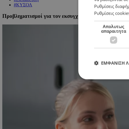
#ΚΥΣΟΑ
Ρυθμίσεις διαφή
Ρυθμίσεις cookie
Προβληματισμοί για τον εκσυγχρονισμό της Ειδικής
Απολυτως
απαραιτητα
ΕΜΦΑΝΙΣΗ 