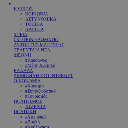
ΚΥΠΡΟΣ
ΚΟΙΝΩΝΙΑ
ΑΣΤΥΝΟΜΙΚΑ
ΤΟΠΙΚΑ
ΠΑΙΔΕΙΑ
ΥΓΕΙΑ
ΣΚΟΤΕΙΝΟ ΔΩΜΑΤΙΟ
ΑΥΤΟΠΤΗΣ ΜΑΡΤΥΡΑΣ
ΤΕΛΕΥΤΑΙΑ ΝΕΑ
ΔΙΕΘΝΗ
#Καύσωνας
#Μέση Ανατολή
ΕΛΛΑΔΑ
ΔΗΜΟΦΙΛΗ ΣΤΟ INTERNET
ΟΙΚΟΝΟΜΙΑ
#Καύσιμα
#Συνταξιοδοτικό
#Τουρισμός
ΠΟΛΙΤΙΣΜΟΣ
ΑΤΖΕΝΤΑ
ΠΟΛΙΤΙΚΗ
#Κυπριακό
#Βουλή
#Κυβέρνηση