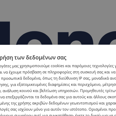
ρήση των δεδομένων σας
εργάτες μας χρησιμοποιούμε cookies και παρόμοιες τεχνολογίες 
ι να έχουμε πρόσβαση σε πληροφορίες στη συσκευή σας και να
 προσωπικά δεδομένα, όπως τη διεύθυνση IP σας, μοναδικά αν
σης, για εξατομικευμένες διαφημίσεις και περιεχόμενο, μέτρη
υ, ανάλυση κοινού και βελτίωση υπηρεσιών.
Προμηθευτές τρίτων
 να επεξεργάζονται τα δεδομένα σας για αυτούς και άλλους σκο
ένης της χρήσης ακριβών δεδομένων γεωεντοπισμού και χαρα
λογές σας ισχύουν μόνο για αυτόν τον ιστότοπο. Ορισμένοι πρ
 έννομο συμφέρον αντί για συγκατάθεση· έχετε το δικαίωμα να α