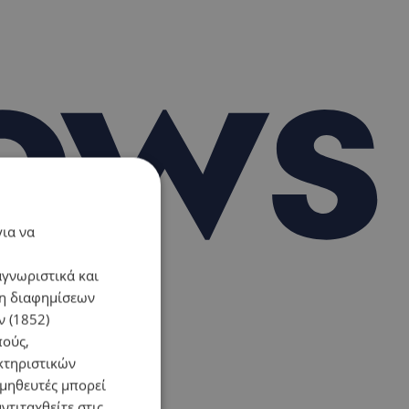
για να
αγνωριστικά και
ση διαφημίσεων
 (1852)
πούς,
κτηριστικών
ομηθευτές μπορεί
ντιταχθείτε στις