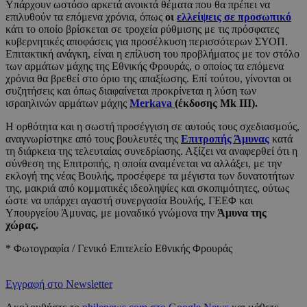
Υπάρχουν ωστόσο αρκετά ανοικτά θέματα που θα πρέπει να
επιλυθούν τα επόμενα χρόνια, όπως
οι
ελλείψεις σε προσωπικό
κάτι το οποίο βρίσκεται σε τροχεία ρύθμισης με τις πρόσφατες
κυβερνητικές αποφάσεις για προσέλκυση περισσότερων ΣΥΟΠ.
Επιτακτική ανάγκη, είναι η επίλυση του προβλήματος με τον στόλο
των αρμάτων μάχης της Εθνικής Φρουράς, ο οποίος τα επόμενα
χρόνια θα βρεθεί στο όριο της απαξίωσης. Επί τούτου, γίνονται οι
συζητήσεις και όπως διαφαίνεται προκρίνεται η λύση των
ισραηλινών αρμάτων μάχης
Merkava
(έκδοσης Mk III).
Η ορθότητα και η σωστή προσέγγιση σε αυτούς τους σχεδιασμούς,
αναγνωρίστηκε από τους βουλευτές της
Επιτροπής Άμυνας
κατά
τη διάρκεια της τελευταίας συνεδρίασης. Αξίζει να αναφερθεί ότι η
σύνθεση της Επιτροπής, η οποία αναμένεται να αλλάξει, με την
εκλογή της νέας Βουλής, προσέφερε τα μέγιστα των δυνατοτήτων
της, μακριά από κομματικές ιδεοληψίες και σκοπιμότητες, ούτως
ώστε να υπάρχει αγαστή συνεργασία Βουλής, ΓΕΕΦ και
Υπουργείου Άμυνας, με μοναδικό γνώμονα την
Άμυνα της
χώρας.
* Φωτογραφία / Γενικό Επιτελείο Εθνικής Φρουράς
Εγγραφή στο Newsletter