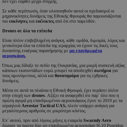
δεν έχει ληφθεί μέχρι στιγμής.
Σε κάθε περίπτωση, όταν υλοποιηθούν αυτοί οι σχεδιασμοί οι
μηχανοκίνητες δυνάμεις της Εθνικής Φρουράς θα παρουσιάζονται
πιο
ευκίνητες
και
ευέλικτες
από ότι στο παρελθόν.
Drones
σε όλα τα επίπεδα
Είναι πλέον επιβεβλημένη ανάγκη, κάθε ομάδα, διμοιρία, λόχος και
γενικότερα όλα τα επίπεδα της ιεραρχίας να έχουν τις δικές τους
δυνατότης εναέριας παρατήρησης με
μη επανδρωμένα
αεροσκάφη.
Όπως μας δίδαξε το πεδίο της Ουκρανίας, μια μικρή συσκευή αξίας
κάποιων εκατοντάδων ευρώ μπορεί να αποδειχθεί
σωτήρια
για
τους αμυνόμενους, αλλά και
θανατηφόρα
για τις εχθρικές
δυνάμεις.
Μέσα σε αυτά τα πλαίσια η Εθνική Φρουρά, έχει περάσει πλέον
στην εποχή των
drones
. Αξίζει να αναφερθεί ότι παρ΄ όλο που η
πρώτη αγορά μη επανδρωμένου αεροσκάφους έγινε το 2019 με τα
ισραηλινά
Aerostar Tactical UAS,
πλεόν υπάρχει ανάγκη για
μεγαλύτερους αριθμούς σε μικρότερο κόστος.
Επ΄ αυτού, πριν από λίγους μήνες η εταιρεία
Swarmly Aero
δώρισε τα πρώτα δύο μη επανδρωμένα αεροσκάφη H-10 Poseidon