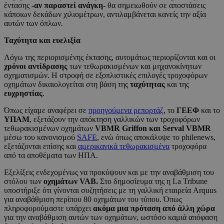
έντασης
-αν παραστεί ανάγκη-
θα σημειωθούν σε αποστάσεις
κάποιων δεκάδων χιλιομέτρων, αντιλαμβάνεται κανείς την αξία
αυτών των όπλων.
Ταχύτητα και ευελιξία
Λόγω της περιορισμένης έκτασης, αυτομάτως περιορίζονται και οι
χρόνοι αντίδρασης
των τεθωρακισμένων και μηχανοκίνητων
σχηματισμών. Η στροφή σε εξοπλιστικές επιλογές τροχοφόρων
οχημάτων δικαιολογείται στη βάση της
ταχύτητας
και της
ευχρηστίας
.
Όπως είχαμε αναφέρει σε
προηγούμενα ρεπορτάζ
, το
ΓΕΕΦ
και το
ΥΠΑΜ
, εξετάζουν την απόκτηση γαλλικών των τροχοφόρων
τεθωρακισμένων οχημάτων
VBMR Griffon και Serval VBMR
μέσω του κανονισμού
SAFE
, ενώ όπως αποκάλυψε το philenews,
εξετάζονται επίσης και
αμερικανικά τεθωρακισμένα
τροχοφόρα
από τα αποθέματα των ΗΠΑ.
Εξελίξεις ενδεχομένως να προκύψουν και με την αναβάθμιση του
στόλου των
οχημάτων VAB.
Στο δημοσίευμα της η La Tribune
υποστήριξε ότι γίνονται συζητήσεις με τη γαλλική εταιρεία Arquus
για αναβάθμιση περίπου 80 οχημάτων του τύπου. Όπως
πληροφορούμαστε υπάρχει
ακόμα μια πρόταση από άλλη χώρα
για την αναβάθμιση αυτών των οχημάτων, ωστόσο καμιά απόφαση