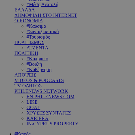
#Μέση Ανατολή
ΕΛΛΑΔΑ
ΔΗΜΟΦΙΛΗ ΣΤΟ INTERNET
ΟΙΚΟΝΟΜΙΑ
#Καύσιμα
#Συνταξιοδοτικό
#Τουρισμός
ΠΟΛΙΤΙΣΜΟΣ
ΑΤΖΕΝΤΑ
ΠΟΛΙΤΙΚΗ
#Κυπριακό
#Βουλή
#Κυβέρνηση
ΑΠΟΨΕΙΣ
VIDEOS & PODCASTS
TV ΟΔΗΓΟΣ
PHILENEWS NETWORK
EN.PHILENEWS.COM
LIKE
GOAL
ΧΡΥΣΕΣ ΣΥΝΤΑΓΕΣ
KARIERA
IN-CYPRUS PROPERTY
#Καιρός