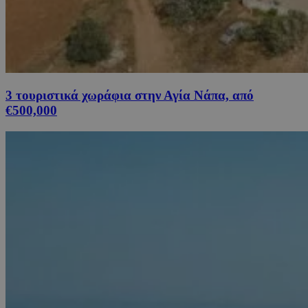
3 τουριστικά χωράφια στην Αγία Νάπα, από
€500,000