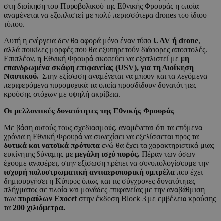
στη διοίκηση του Πυροβολικού της Εθνικής Φρουράς η οποία
αναμένεται να εξοπλιστεί με πολύ περισσότερα drones του ίδιου
τύπου.
Αυτή η ενέργεια δεν θα αφορά μόνο έναν τύπο
UAV ή drone
,
αλλά ποικίλες μορφές που θα εξυπηρετούν διάφορες αποστολές.
Επιπλέον, η Εθνική Φρουρά σκοπεύει να εξοπλιστεί με
μη
επανδρωμένα σκάφη επιφανείας (USV), για τη Διοίκηση
Ναυτικού.
Στην εξίσωση αναμένεται να μπουν και τα λεγόμενα
περιφερόμενα πυρομαχικά τα οποία προσδίδουν δυνατότητες
κρούσης στόχων με υψηλή ακρίβεια.
Οι μελλοντικές δυνατότητες της Εθνικής Φρουράς
Με βάση αυτούς τους σχεδιασμούς, αναμένεται ότι τα επόμενα
χρόνια η Εθνική Φρουρά να συνεχίσει να εξελίσσεται προς τα
δυτικά και νατοϊκά πρότυπα
ενώ θα έχει τα χαρακτηριστικά μιας
ευκίνητης δύναμης με
μεγάλη ισχύ πυρός.
Πέραν των όσων
έχουμε αναφέρει, στην εξίσωση πρέπει να συνυπολογίσουμε την
ισχυρή πολυστρωματική αντιαεροπορική ομπρέλα
που έχει
δημιουργήσει η Κύπρος όπως και τις σύγχρονες δυνατότητες
πλήγματος σε πλοία και μονάδες επιφανείας με την αναβάθμιση
των
πυραύλων Exocet
στην έκδοση Block 3 με εμβέλεια κρούσης
τα
200 χιλιόμετρα.