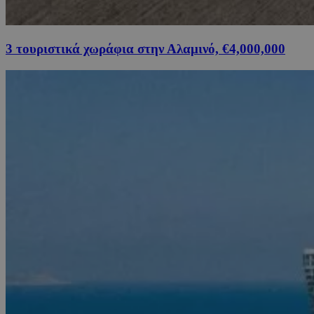
3 τουριστικά χωράφια στην Αλαμινό, €4,000,000