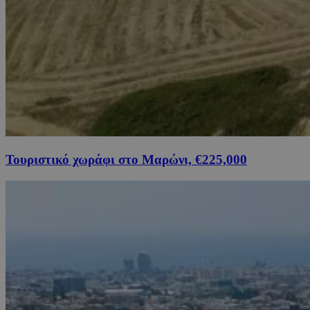
Τουριστικό χωράφι στο Μαρώνι, €225,000