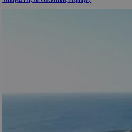
Τεμάχια Γης σε Οικιστικές Περιοχές