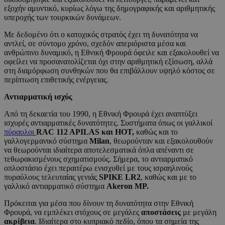
εξοχήν αμυντικό, κυρίως λόγω της δημογραφικής και αριθμητικής
υπεροχής των τουρκικών δυνάμεων.
Με δεδομένο ότι ο κατοχικός στρατός έχει τη δυνατότητα να
αντλεί, σε σύντομο χρόνο, σχεδόν απεριόριστα μέσα και
ανθρώπινο δυναμικό, η Εθνική Φρουρά όφειλε και εξακολουθεί να
οφείλει να προσανατολίζεται όχι στην αριθμητική εξίσωση, αλλά
στη διαμόρφωση συνθηκών που θα επιβάλλουν υψηλό κόστος σε
περίπτωση επιθετικής ενέργειας.
Αντιαρματική ισχύς
Από τη δεκαετία του 1990, η Εθνική Φρουρά έχει αναπτύξει
ισχυρές αντιαρματικές δυνατότητες. Συστήματα όπως οι γαλλικοί
πύραυλοι
RAC 112 APILAS και HOT,
καθώς και το
γαλλογερμανικό σύστημα
Milan
, θεωρούνταν και εξακολουθούν
να θεωρούνται ιδιαίτερα αποτελεσματικά όπλα απέναντι σε
τεθωρακισμένους σχηματισμούς. Σήμερα, το αντιαρματικό
οπλοστάσιο έχει περαιτέρω ενισχυθεί με τους ισραηλινούς
πυραύλους τελευταίας γενιάς
SPIKE LR2
, καθώς και με το
γαλλικό αντιαρματικό σύστημα
Akeron MP.
Πρόκειται για μέσα που δίνουν τη δυνατότητα στην Εθνική
Φρουρά, να εμπλέκει στόχους σε μεγάλες
αποστάσεις
με μεγάλη
ακρίβεια
. Ιδιαίτερα στο κυπριακό πεδίο, όπου τα σημεία της