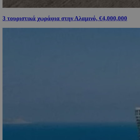
3 τουριστικά χωράφια στην Αλαμινό, €4,000,000