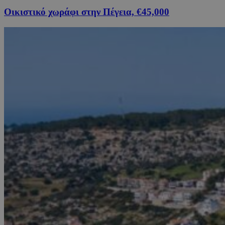
Οικιστικό χωράφι στην Πέγεια, €45,000