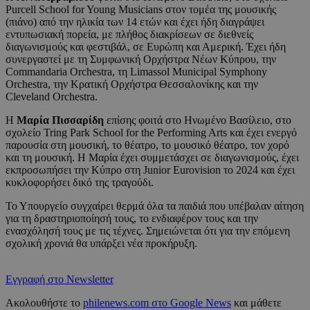
Purcell School for Young Musicians στον τομέα της μουσικής
(πιάνο) από την ηλικία των 14 ετών και έχει ήδη διαγράψει
εντυπωσιακή πορεία, με πλήθος διακρίσεων σε διεθνείς
διαγωνισμούς και φεστιβάλ, σε Ευρώπη και Αμερική. Έχει ήδη
συνεργαστεί με τη Συμφωνική Ορχήστρα Νέων Κύπρου, την
Commandaria Orchestra, τη Limassol Municipal Symphony
Orchestra, την Κρατική Ορχήστρα Θεσσαλονίκης και την
Cleveland Orchestra.
Η
Μαρία Πισσαρίδη
επίσης φοιτά στο Ηνωμένο Βασίλειο, στο
σχολείο Tring Park School for the Performing Arts και έχει ενεργό
παρουσία στη μουσική, το θέατρο, το μουσικό θέατρο, τον χορό
και τη μουσική. Η Μαρία έχει συμμετάσχει σε διαγωνισμούς, έχει
εκπροσωπήσει την Κύπρο στη Junior Eurovision το 2024 και έχει
κυκλοφορήσει δικό της τραγούδι.
Το Υπουργείο συγχαίρει θερμά όλα τα παιδιά που υπέβαλαν αίτηση
για τη δραστηριοποίησή τους, το ενδιαφέρον τους και την
ενασχόλησή τους με τις τέχνες. Σημειώνεται ότι για την επόμενη
σχολική χρονιά θα υπάρξει νέα προκήρυξη.
Εγγραφή στο Newsletter
Ακολουθήστε το
philenews.com στο Google News
και μάθετε