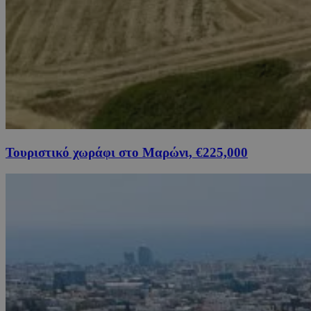
Τουριστικό χωράφι στο Μαρώνι, €225,000