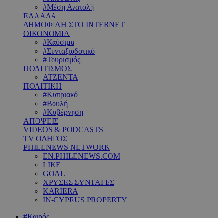
#Μέση Ανατολή
ΕΛΛΑΔΑ
ΔΗΜΟΦΙΛΗ ΣΤΟ INTERNET
ΟΙΚΟΝΟΜΙΑ
#Καύσιμα
#Συνταξιοδοτικό
#Τουρισμός
ΠΟΛΙΤΙΣΜΟΣ
ΑΤΖΕΝΤΑ
ΠΟΛΙΤΙΚΗ
#Κυπριακό
#Βουλή
#Κυβέρνηση
ΑΠΟΨΕΙΣ
VIDEOS & PODCASTS
TV ΟΔΗΓΟΣ
PHILENEWS NETWORK
EN.PHILENEWS.COM
LIKE
GOAL
ΧΡΥΣΕΣ ΣΥΝΤΑΓΕΣ
KARIERA
IN-CYPRUS PROPERTY
#Καιρός