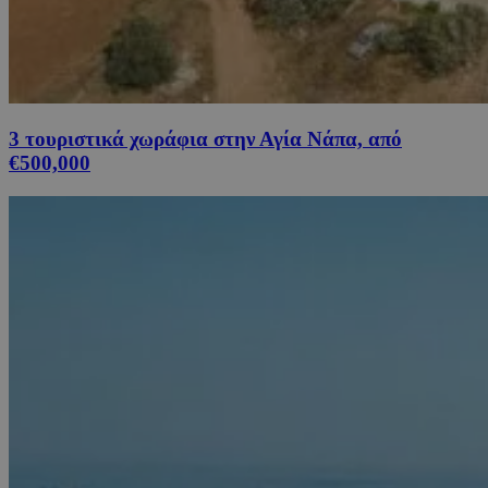
3 τουριστικά χωράφια στην Αγία Νάπα, από
€500,000