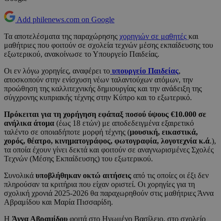
Add philenews.com on Google
Τα αποτελέσματα της παραχώρησης
χορηγιών σε μαθητές
και
μαθήτριες που φοιτούν σε σχολεία τεχνών μέσης εκπαίδευσης του
εξωτερικού, ανακοίνωσε το Υπουργείο Παιδείας.
Οι εν λόγω χορηγίες, αναφέρει το
υπουργείο Παιδείας
,
αποσκοπούν στην ενίσχυση νέων ταλαντούχων ατόμων, την
προώθηση της καλλιτεχνικής δημιουργίας και την ανάδειξη της
σύγχρονης κυπριακής τέχνης στην Κύπρο και το εξωτερικό.
Πρόκειται για τη χορήγηση εφάπαξ ποσού ύψους €10.000 σε
ανήλικα άτομα
(έως 18 ετών) με αποδεδειγμένα εξαιρετικό
ταλέντο σε οποιαδήποτε μορφή τέχνης (
μουσική, εικαστικά,
χορός, θέατρο, κινηματογράφος, φωτογραφία, λογοτεχνία κ.ά
.),
τα οποία έχουν γίνει δεκτά και φοιτούν σε αναγνωρισμένες Σχολές
Τεχνών (Μέσης Εκπαίδευσης) του εξωτερικού.
Συνολικά
υποβλήθηκαν οκτώ αιτήσεις
από τις οποίες οι έξι δεν
πληρούσαν τα κριτήρια που είχαν οριστεί. Οι χορηγίες για τη
σχολική χρονιά 2025-2026 θα παραχωρηθούν στις μαθήτριες Άννα
Αβραμίδου και Μαρία Πισσαρίδη.
Η
Άννα Αβραμίδου
φοιτά στο Ηνωμένο Βασίλειο, στο σχολείο