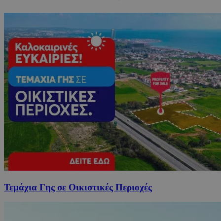
Τεμάχια Γης σε Οικιστικές Περιοχές