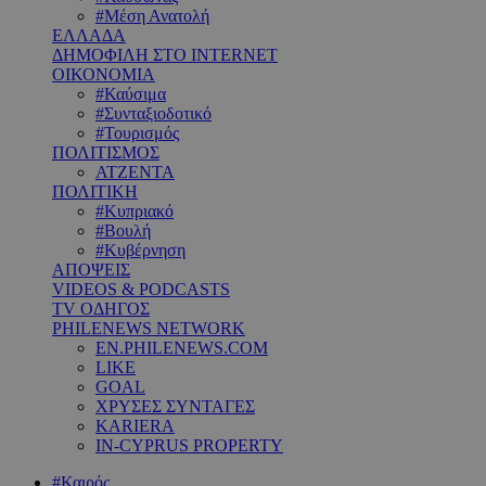
#Μέση Ανατολή
ΕΛΛΑΔΑ
ΔΗΜΟΦΙΛΗ ΣΤΟ INTERNET
ΟΙΚΟΝΟΜΙΑ
#Καύσιμα
#Συνταξιοδοτικό
#Τουρισμός
ΠΟΛΙΤΙΣΜΟΣ
ΑΤΖΕΝΤΑ
ΠΟΛΙΤΙΚΗ
#Κυπριακό
#Βουλή
#Κυβέρνηση
ΑΠΟΨΕΙΣ
VIDEOS & PODCASTS
TV ΟΔΗΓΟΣ
PHILENEWS NETWORK
EN.PHILENEWS.COM
LIKE
GOAL
ΧΡΥΣΕΣ ΣΥΝΤΑΓΕΣ
KARIERA
IN-CYPRUS PROPERTY
#Καιρός