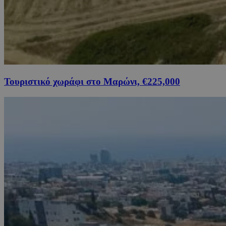
Τουριστικό χωράφι στο Μαρώνι, €225,000