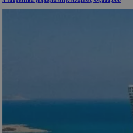
3 τουριστικά χωράφια στην Αλαμινό, €4,000,000