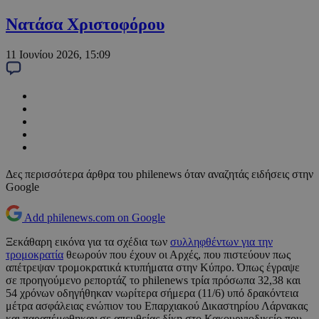
Νατάσα Χριστοφόρου
11 Ιουνίου 2026, 15:09
Δες περισσότερα άρθρα του philenews όταν αναζητάς ειδήσεις στην
Google
Add philenews.com on Google
Ξεκάθαρη εικόνα για τα σχέδια των
συλληφθέντων για την
τρομοκρατία
θεωρούν που έχουν οι Αρχές, που πιστεύουν πως
απέτρεψαν τρομοκρατικά κτυπήματα στην Κύπρο. Όπως έγραψε
σε προηγούμενο ρεπορτάζ το philenews τρία πρόσωπα 32,38 και
54 χρόνων οδηγήθηκαν νωρίτερα σήμερα (11/6) υπό δρακόντεια
μέτρα ασφάλειας ενώπιον του Επαρχιακού Δικαστηρίου Λάρνακας
και παραπέμφθηκαν σε απευθείας δίκη στο Κακουργιοδικείο που