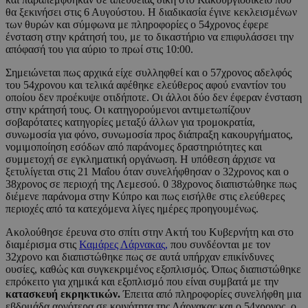
θα ξεκινήσει στις 6 Αυγούστου. Η διαδικασία έγινε κεκλεισμένων
των θυρών και σύμφωνα με πληροφορίες ο 54χρονος έφερε
ένσταση στην κράτησή του, με το δικαστήριο να επιφυλάσσει την
απόφασή του για αύριο το πρωί στις 10:00.
Σημειώνεται πως αρχικά είχε συλληφθεί και ο 57χρονος αδελφός
του 54χρονου και τελικά αφέθηκε ελεύθερος αφού εναντίον του
οποίου δεν προέκυψε οτιδήποτε. Οι άλλοι δύο δεν έφεραν ένσταση
στην κράτησή τους. Οι κατηγορούμενοι αντιμετωπίζουν
σοβαρότατες κατηγορίες μεταξύ άλλων για τρομοκρατία,
συνωμοσία για φόνο, συνωμοσία προς διάπραξη κακουργήματος,
νομιμοποίηση εσόδων από παράνομες δραστηριότητες και
συμμετοχή σε εγκληματική οργάνωση. Η υπόθεση άρχισε να
ξετυλίγεται στις 21 Μαΐου όταν συνελήφθησαν ο 32χρονος και ο
38χρονος σε περιοχή της Λεμεσού. 0 38χρονος διαπιστώθηκε πως
διέμενε παράνομα στην Κύπρο και πως εισήλθε στις ελεύθερες
περιοχές από τα κατεχόμενα λίγες ημέρες προηγουμένως.
Ακολούθησε έρευνα στο σπίτι στην Ακτή του Κυβερνήτη και στο
διαμέρισμα στις
Καμάρες Λάρνακας,
που συνδέονται με τον
32χρονο και διαπιστώθηκε πως σε αυτά υπήρχαν επικίνδυνες
ουσίες, καθώς και συγκεκριμένος εξοπλισμός. Όπως διαπιστώθηκε
επρόκειτο για χημικά και εξοπλισμό που είναι συμβατά με την
κατασκευή εκρηκτικών.
Έπειτα από πληροφορίες συνελήφθη μια
εβδομάδα αργότερα σε κοινότητα της Λάρνακας και ο 54χρονος, ο