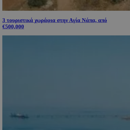
3 τουριστικά χωράφια στην Αγία Νάπα, από
€500,000