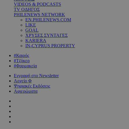
VIDEOS & PODCASTS
TV ΟΔΗΓΟΣ
PHILENEWS NETWORK
EN.PHILENEWS.COM
LIKE
GOAL
ΧΡΥΣΕΣ ΣΥΝΤΑΓΕΣ
KARIERA
IN-CYPRUS PROPERTY
#Καιρός
#Τζόκερ
#Φαρμακεία
Εγγραφή στο Newsletter
Αρχείο Φ
Ψηφιακές Εκδόσεις
Αφιερώματα