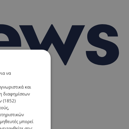
για να
αγνωριστικά και
ση διαφημίσεων
 (1852)
πούς,
κτηριστικών
ομηθευτές μπορεί
ντιταχθείτε στις