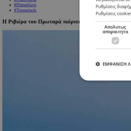
#Παραλίμνι
Ρυθμίσεις διαφή
#Τουρισμός
Ρυθμίσεις cookie
Η Ριβιέρα του Πρωταρά παίρνει σάρκα και οστά – H
Απολυτως
απαραιτητα
ΕΜΦΑΝΙΣΗ 