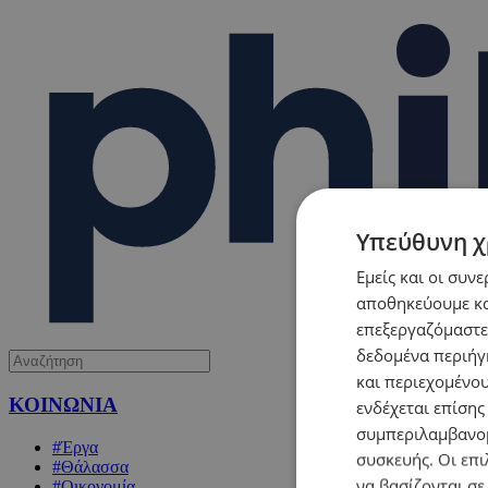
Υπεύθυνη χ
Εμείς και οι συν
αποθηκεύουμε κα
επεξεργαζόμαστε
δεδομένα περιήγη
και περιεχομένο
ΚΟΙΝΩΝΙΑ
ενδέχεται επίσης
συμπεριλαμβανομ
#Έργα
συσκευής. Οι επι
#Θάλασσα
να βασίζονται σε
#Οικονομία