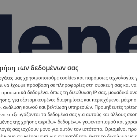
ρήση των δεδομένων σας
εργάτες μας χρησιμοποιούμε cookies και παρόμοιες τεχνολογίες 
ι να έχουμε πρόσβαση σε πληροφορίες στη συσκευή σας και να
 προσωπικά δεδομένα, όπως τη διεύθυνση IP σας, μοναδικά αν
σης, για εξατομικευμένες διαφημίσεις και περιεχόμενο, μέτρη
υ, ανάλυση κοινού και βελτίωση υπηρεσιών.
Προμηθευτές τρίτων
 να επεξεργάζονται τα δεδομένα σας για αυτούς και άλλους σκο
ένης της χρήσης ακριβών δεδομένων γεωεντοπισμού και χαρα
λογές σας ισχύουν μόνο για αυτόν τον ιστότοπο. Ορισμένοι πρ
 έννομο συμφέρον αντί για συγκατάθεση· έχετε το δικαίωμα να α