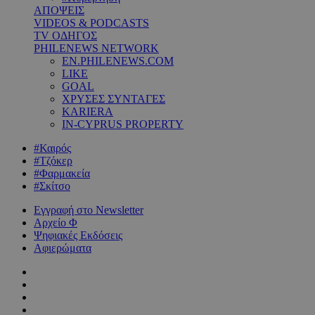
ΑΠΟΨΕΙΣ
VIDEOS & PODCASTS
TV ΟΔΗΓΟΣ
PHILENEWS NETWORK
EN.PHILENEWS.COM
LIKE
GOAL
ΧΡΥΣΕΣ ΣΥΝΤΑΓΕΣ
KARIERA
IN-CYPRUS PROPERTY
#Καιρός
#Τζόκερ
#Φαρμακεία
#Σκίτσο
Εγγραφή στο Newsletter
Αρχείο Φ
Ψηφιακές Εκδόσεις
Αφιερώματα