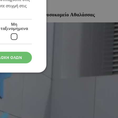
τε στιγμή στις
τις αντιδράσεις για νοσοκομείο Αθαλάσσας
Μη
ταξινομημενα
ΔΟΧΗ ΟΛΩΝ