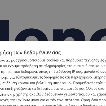
ρήση των δεδομένων σας
εργάτες μας χρησιμοποιούμε cookies και παρόμοιες τεχνολογίες 
ι να έχουμε πρόσβαση σε πληροφορίες στη συσκευή σας και να
 προσωπικά δεδομένα, όπως τη διεύθυνση IP σας, μοναδικά αν
σης, για εξατομικευμένες διαφημίσεις και περιεχόμενο, μέτρη
υ, ανάλυση κοινού και βελτίωση υπηρεσιών.
Προμηθευτές τρίτων
 να επεξεργάζονται τα δεδομένα σας για αυτούς και άλλους σκο
ένης της χρήσης ακριβών δεδομένων γεωεντοπισμού και χαρα
λογές σας ισχύουν μόνο για αυτόν τον ιστότοπο. Ορισμένοι πρ
 έννομο συμφέρον αντί για συγκατάθεση· έχετε το δικαίωμα να α