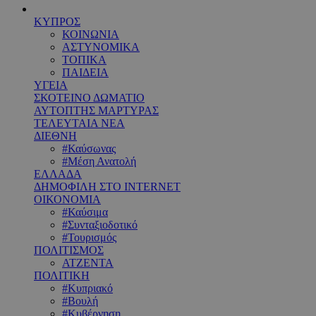
ΚΥΠΡΟΣ
ΚΟΙΝΩΝΙΑ
ΑΣΤΥΝΟΜΙΚΑ
ΤΟΠΙΚΑ
ΠΑΙΔΕΙΑ
ΥΓΕΙΑ
ΣΚΟΤΕΙΝΟ ΔΩΜΑΤΙΟ
ΑΥΤΟΠΤΗΣ ΜΑΡΤΥΡΑΣ
ΤΕΛΕΥΤΑΙΑ ΝΕΑ
ΔΙΕΘΝΗ
#Καύσωνας
#Μέση Ανατολή
ΕΛΛΑΔΑ
ΔΗΜΟΦΙΛΗ ΣΤΟ INTERNET
ΟΙΚΟΝΟΜΙΑ
#Καύσιμα
#Συνταξιοδοτικό
#Τουρισμός
ΠΟΛΙΤΙΣΜΟΣ
ΑΤΖΕΝΤΑ
ΠΟΛΙΤΙΚΗ
#Κυπριακό
#Βουλή
#Κυβέρνηση