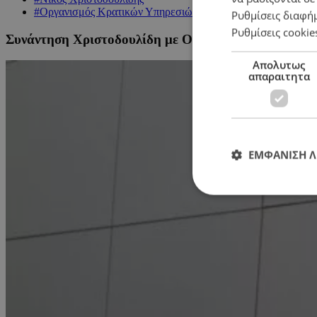
#Οργανισμός Κρατικών Υπηρεσιών Υγείας (ΟΚΥπΥ)
Ρυθμίσεις διαφή
Ρυθμίσεις cookie
Συνάντηση Χριστοδουλίδη με ΟΚΥπΥ για επενδύσεις 
Απολυτως
απαραιτητα
ΕΜΦΑΝΙΣΗ 