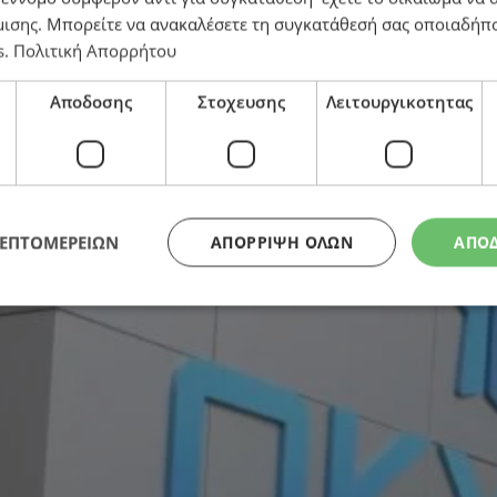
μισης
. Μπορείτε να ανακαλέσετε τη συγκατάθεσή σας οποιαδήπο
s
.
Πολιτική Απορρήτου
€126 εκατ. στα δημόσια νοσηλευτήρια – Πώς απαντά σ
Αποδοσης
Στοχευσης
Λειτουργικοτητας
ΛΕΠΤΟΜΕΡΕΙΩΝ
ΑΠΌΡΡΙΨΗ ΌΛΩΝ
ΑΠΟ