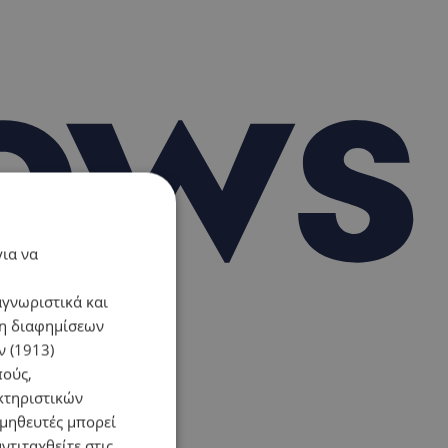
για να
αγνωριστικά και
ση διαφημίσεων
 (1913)
πούς,
κτηριστικών
ομηθευτές μπορεί
ντιταχθείτε στις