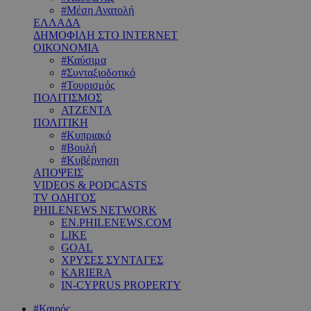
#Μέση Ανατολή
ΕΛΛΑΔΑ
ΔΗΜΟΦΙΛΗ ΣΤΟ INTERNET
ΟΙΚΟΝΟΜΙΑ
#Καύσιμα
#Συνταξιοδοτικό
#Τουρισμός
ΠΟΛΙΤΙΣΜΟΣ
ΑΤΖΕΝΤΑ
ΠΟΛΙΤΙΚΗ
#Κυπριακό
#Βουλή
#Κυβέρνηση
ΑΠΟΨΕΙΣ
VIDEOS & PODCASTS
TV ΟΔΗΓΟΣ
PHILENEWS NETWORK
EN.PHILENEWS.COM
LIKE
GOAL
ΧΡΥΣΕΣ ΣΥΝΤΑΓΕΣ
KARIERA
IN-CYPRUS PROPERTY
#Καιρός