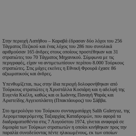
Στην περιοχή Λαπήθου – Καραβά έδρασαν δύο λόχοι του 256
Τάγματος Πεζικού και ένας λόχος του 286 που συνολικά
αριθμούσαν 165 άνδρες στους οποίους προστέθηκαν και 31
στρατιώτες του 70 Τάγματος Μηχανικού. Σύμφωνα με τις
περιγραφές, είχαν να αντιμετωπίσουν περίπου 8.000 Τούρκους
στρατιώτες. Στις μάχες εκείνες η Εθνική Φρουρά έχασε 86
αξιωματικούς και άνδρες.
Υπενθυμίζεται, πως στην ίδια περιοχή δολοφονήθηκαν από
Τούρκους στρατιώτες η Χρυστάλλα Κοσιάρη και η αδελφή της
Ευγενία Κκέλη, καθώς και οι Ιωάννης Παναγή Ψαράς και
Αριστείδης Αγγειοπλάστη (Ππακτάουρος) του Σάββα.
Στο ημερολόγιο του Τούρκου συνταγματάρχη Salih Guleryuz, της
Αερομεταφερόμενης Ταξιαρχίας Καταδρομών, που αφορά τα
διαδραματισθέντα στις 7 Αυγούστου 1974, γίνεται αναφορά σε
διμοιρία των Τούρκων στρατιωτών η οποίοι κινήθηκαν προς την
παραλία συνοδεύοντας πέντε ηλικιωμένους, εκ των οποίων