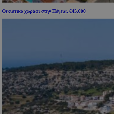
Οικιστικό χωράφι στην Πέγεια, €45,000