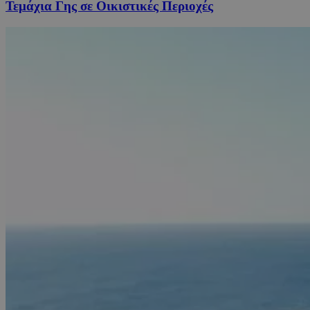
Τεμάχια Γης σε Οικιστικές Περιοχές