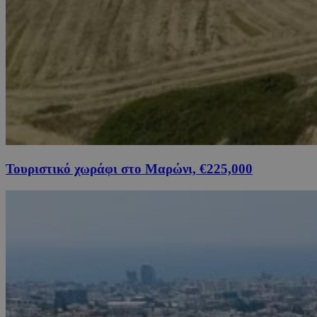
Τουριστικό χωράφι στο Μαρώνι, €225,000