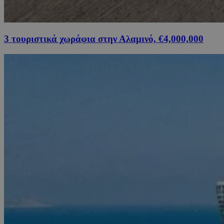
3 τουριστικά χωράφια στην Αλαμινό, €4,000,000