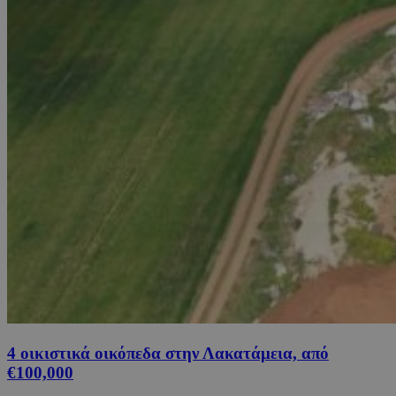
4 οικιστικά οικόπεδα στην Λακατάμεια, από
€100,000