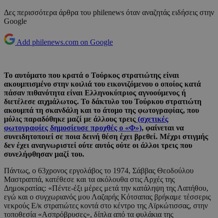
Δες περισσότερα άρθρα του philenews όταν αναζητάς ειδήσεις στην
Google
Add philenews.com on Google
Το αυτόματο που κρατά ο Τούρκος στρατιώτης είναι
ακουμπισμένο στην κοιλιά του εικονιζόμενου ο οποίος κατά
πάσαν πιθανότητα είναι Ελληνοκύπριος αγνοούμενος ή
διετέλεσε αιχμάλωτος. Το δάκτυλο του Τούρκου στρατιώτη
ακουμπά τη σκανδάλη και το άτομο της φωτογραφίας, που
μόλις παραδόθηκε μαζί με άλλους τρεις
(σχετικές
φωτογραφίες δημοσίευσε προχθές ο «Φ»)
, φαίνεται να
συνειδητοποιεί σε ποια δεινή θέση έχει βρεθεί. Μέχρι στιγμής
δεν έχει αναγνωριστεί ούτε αυτός ούτε οι άλλοι τρεις που
συνελήφθησαν μαζί του.
Πάντως, ο 63χρονος εργολάβος το 1974, Σάββας Θεοδούλου
Μαστραππά, κατέθεσε και τα ακόλουθα στις Αρχές της
Δημοκρατίας: «Πέντε-έξι μέρες μετά την κατάληψη της Λαπήθου,
εγώ και ο συγχωριανός μου Λαζαρής Κότσαπας βρήκαμε τέσσερις
νεκρούς Ε/κ στρατιώτες κοντά στο κέντρο της Αϊρκώτισσας, στην
τοποθεσία «Ασπρόβρυσες», δίπλα από τα φυλάκια της