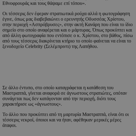
Εθνοφρουράς και τους θάψαμε επί τόπου».
Οι τέσσερις δεν έφεραν στρατιωτικά ρούχα αλλά η φωτογράφηση
έγινε, όπως μας διαβεβαιώνει ο ερευνητής Οδυσσέας Χρίστου,
στην περιοχή «Ασπρόβρυσες», στην ακτή Κανάρη που είναι το ίδιο
σημείο στο οποίο αναφέρεται και ο μάρτυρας. Όπως προκύπτει και
από άλλη φωτογραφία που εντόπισε ο κ. Χρίστου, στο βάθος, πίσω
από τους τέσσερις διακρίνεται κτήριο το οποίο φαίνεται να είναι το
ξενοδοχείο Celebrity (Σελέμπριντι) της Λαπήθου.
Σε άλλο έντυπο, στο οποίο καταγράφεται η κατάθεση του
Μαστραππά, γίνεται αναφορά σε άγνωστους στρατιώτες, οπόταν
συνάγεται πως δεν κατάγονταν από την περιοχή, διότι τους
χαρακτήρισε ως «άγνωστους».
Το άλλο που προκύπτει από τη μαρτυρία Μαστραππά, είναι ότι οι
τέσσερις νεκροί, όποιοι και να ήταν, αφέθηκαν μερικές μέρες
άταφοι.