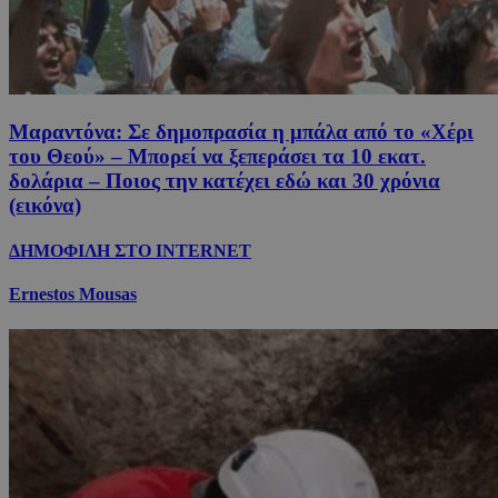
Μαραντόνα: Σε δημοπρασία η μπάλα από το «Χέρι
του Θεού» – Μπορεί να ξεπεράσει τα 10 εκατ.
δολάρια – Ποιος την κατέχει εδώ και 30 χρόνια
(εικόνα)
ΔΗΜΟΦΙΛΗ ΣΤΟ INTERNET
Ernestos Mousas