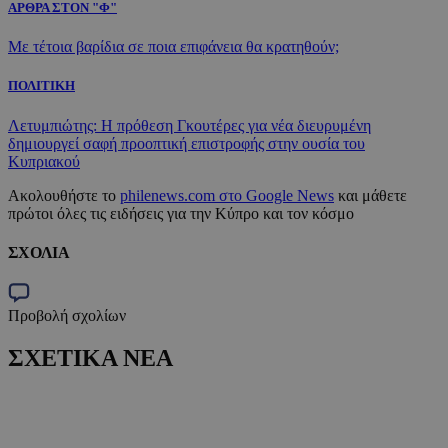
ΑΡΘΡΑ ΣΤΟΝ "Φ"
Με τέτοια βαρίδια σε ποια επιφάνεια θα κρατηθούν;
ΠΟΛΙΤΙΚΗ
Λετυμπιώτης: Η πρόθεση Γκουτέρες για νέα διευρυμένη
δημιουργεί σαφή προοπτική επιστροφής στην ουσία του
Κυπριακού
Ακολουθήστε το
philenews.com στο Google News
και μάθετε
πρώτοι όλες τις ειδήσεις για την Κύπρο και τον κόσμο
ΣΧΟΛΙΑ
Προβολή σχολίων
ΣΧΕΤΙΚΑ ΝΕΑ