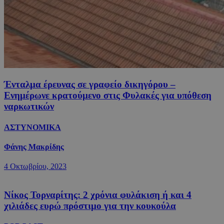
Ένταλμα έρευνας σε γραφείο δικηγόρου –
Ενημέρωνε κρατούμενο στις Φυλακές για υπόθεση
ναρκωτικών
ΑΣΤΥΝΟΜΙΚΑ
Φάνης Μακρίδης
4 Οκτωβρίου, 2023
Νίκος Τορναρίτης: 2 χρόνια φυλάκιση ή και 4
χιλιάδες ευρώ πρόστιμο για την κουκούλα