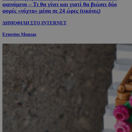
φαινόμενο – Τι θα γίνει και γιατί θα βιώσει δύο
φορές «νύχτα» μέσα σε 24 ώρες (εικόνες)
ΔΗΜΟΦΙΛΗ ΣΤΟ INTERNET
Ernestos Mousas