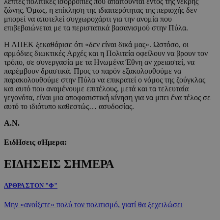
λεπτές πολιτικές ισορροπίες που απαιτούνται εντός της νεκρής
ζώνης. Όμως, η επίκληση της ιδιαιτερότητας της περιοχής δεν
μπορεί να αποτελεί συγχωροχάρτι για την ανομία που
επιβεβαιώνεται με τα περιστατικά βασανισμού στην Πύλα.
Η ΑΠΕΚ ξεκαθάρισε ότι «δεν είναι δικά μας». Ωστόσο, οι
αρμόδιες διωκτικές Aρχές και η Πολιτεία οφείλουν να βρουν τον
τρόπο, σε συνεργασία με τα Ηνωμένα Έθνη αν χρειαστεί, να
παρέμβουν δραστικά. Προς το παρόν εξακολουθούμε να
παρακολουθούμε στην Πύλα να επικρατεί ο νόμος της ζούγκλας
και αυτό που αναμένουμε επιτέλους, μετά και τα τελευταία
γεγονότα, είναι μια αποφασιστική κίνηση για να μπει ένα τέλος σε
αυτό το ιδιότυπο καθεστώς… ασυδοσίας.
Α.Ν.
ΕιδΗσεις σΗμερα:
ΕΙΔΗΣΕΙΣ ΣΗΜΕΡΑ
ΑΡΘΡΑ ΣΤΟΝ "Φ"
Μην «ανοίξετε» πολύ τον πολιτισμό, γιατί θα ξεχειλώσει