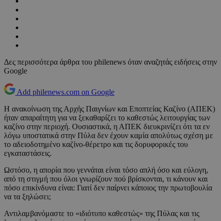
Δες περισσότερα άρθρα του philenews όταν αναζητάς ειδήσεις στην
Google
Add philenews.com on Google
Η ανακοίνωση της Αρχής Παιγνίων και Εποπτείας Καζίνο (ΑΠΕΚ)
ήταν απαραίτητη για να ξεκαθαρίζει το καθεστώς λειτουργίας των
καζίνο στην περιοχή. Ουσιαστικά, η ΑΠΕΚ διευκρινίζει ότι τα εν
λόγω υποστατικά στην Πύλα δεν έχουν καμία απολύτως σχέση με
το αδειοδοτημένο καζίνο-θέρετρο και τις δορυφορικές του
εγκαταστάσεις.
Ωστόσο, η απορία που γεννάται είναι τόσο απλή όσο και εύλογη,
από τη στιγμή που όλοι γνωρίζουν πού βρίσκονται, τι κάνουν και
πόσο επικίνδυνα είναι: Γιατί δεν παίρνει κάποιος την πρωτοβουλία
να τα ξηλώσει;
Αντιλαμβανόμαστε το «ιδιότυπο καθεστώς» της Πύλας και τις