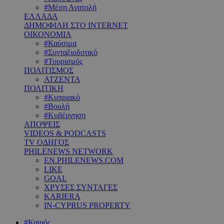
#Μέση Ανατολή
ΕΛΛΑΔΑ
ΔΗΜΟΦΙΛΗ ΣΤΟ INTERNET
ΟΙΚΟΝΟΜΙΑ
#Καύσιμα
#Συνταξιοδοτικό
#Τουρισμός
ΠΟΛΙΤΙΣΜΟΣ
ΑΤΖΕΝΤΑ
ΠΟΛΙΤΙΚΗ
#Κυπριακό
#Βουλή
#Κυβέρνηση
ΑΠΟΨΕΙΣ
VIDEOS & PODCASTS
TV ΟΔΗΓΟΣ
PHILENEWS NETWORK
EN.PHILENEWS.COM
LIKE
GOAL
ΧΡΥΣΕΣ ΣΥΝΤΑΓΕΣ
KARIERA
IN-CYPRUS PROPERTY
#Καιρός