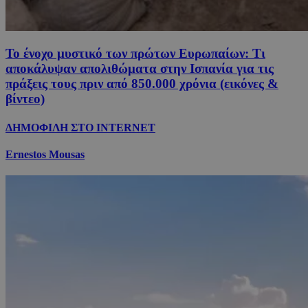
Το ένοχο μυστικό των πρώτων Ευρωπαίων: Τι
αποκάλυψαν απολιθώματα στην Ισπανία για τις
πράξεις τους πριν από 850.000 χρόνια (εικόνες &
βίντεο)
ΔΗΜΟΦΙΛΗ ΣΤΟ INTERNET
Ernestos Mousas