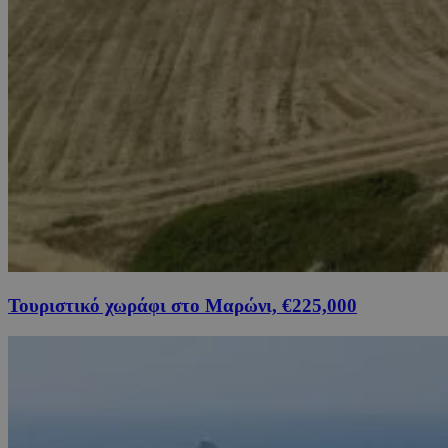
Τουριστικό χωράφι στο Μαρώνι, €225,000