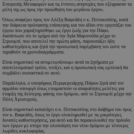
Επιτροπής Μεταφορών και τις έντονες ανησυχίες που εξέφρασαν τα
μέλη της ως προς την προώθηση του μεγάλου έργου.
Όπως αναφέρει προς τον Αλέξη Βαφεάδη ο κ. Πιττοκοπίτης, κατά
την διάρκεια πρόσφατης επίσκεψης και του ιδίου στο εργοτάξιο του
έργου που χαραξτηρίσθηκε ως έργο ζωής για την Πάφο,
διαπίστωσε ότι το τμήμα από την Αγία Μαρινούδα μέχρι το
Στρουμπί, που αποτελεί την πρώτη φάση, παρουσιάζει ήδη
καθυστερήσεις και ζητά την προσωπική παρέμβαση του ώστε να
τηρηθούν τα χρονοδιαγράμματα.
Είναι σημαντικό να αντιμετωπίσουμε αυτά τα ζητήματα με
αποτελεσματικό τρόπο, τονίζει, και η προσωπική σας εμπλοκή θα
συμβάλει ουσιαστικά σε αυτό.
Παράλληλα, ο υποψήφιος Περιφερειάρχης Πάφου ζητά από τον
αρμόδιο υπουργό όπως ετοιμαστούν οι απαραίτητες μελέτες για
έναρξη της δεύτερης φάσης του δρόμου, από το Στρουμπί μέχρι την
Πόλη Χρυσοχούς.
Είναι σημαντικό καταλήγει ο κ. Πιττοκοπίτης στο διάβημα του προς
τον κ. Βαφεάδη, όπως το έργο ολοκληρωθεί με τις μικρότερες
δυνατές καθυστερήσεις, για αυτό και θα παρακολουθεί την πρόοδο
των έργων με στόχο την υλοποίηση του νέου δρόμου με τέσσερις
λωρίδες κυκλοφορίας.