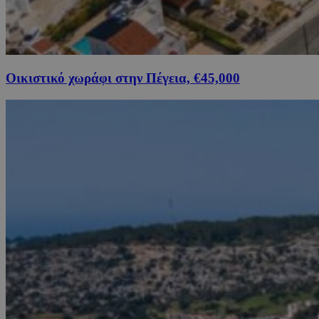
Οικιστικό χωράφι στην Πέγεια, €45,000