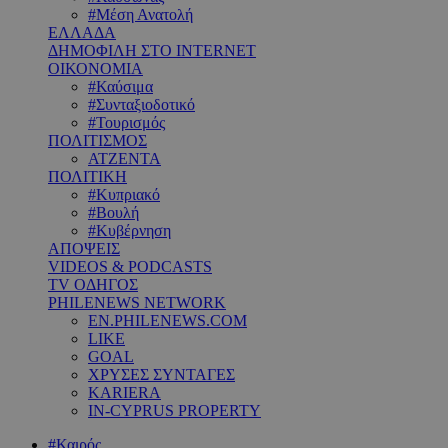
#Μέση Ανατολή
ΕΛΛΑΔΑ
ΔΗΜΟΦΙΛΗ ΣΤΟ INTERNET
ΟΙΚΟΝΟΜΙΑ
#Καύσιμα
#Συνταξιοδοτικό
#Τουρισμός
ΠΟΛΙΤΙΣΜΟΣ
ΑΤΖΕΝΤΑ
ΠΟΛΙΤΙΚΗ
#Κυπριακό
#Βουλή
#Κυβέρνηση
ΑΠΟΨΕΙΣ
VIDEOS & PODCASTS
TV ΟΔΗΓΟΣ
PHILENEWS NETWORK
EN.PHILENEWS.COM
LIKE
GOAL
ΧΡΥΣΕΣ ΣΥΝΤΑΓΕΣ
KARIERA
IN-CYPRUS PROPERTY
#Καιρός