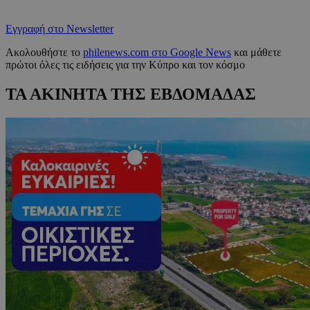
Εγγραφή στο Newsletter
Ακολουθήστε το
philenews.com στο Google News
και μάθετε
πρώτοι όλες τις ειδήσεις για την Κύπρο και τον κόσμο
ΤΑ ΑΚΙΝΗΤΑ ΤΗΣ ΕΒΔΟΜΑΔΑΣ