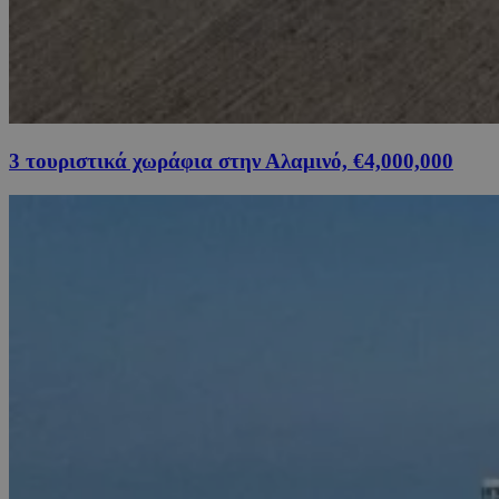
3 τουριστικά χωράφια στην Αλαμινό, €4,000,000