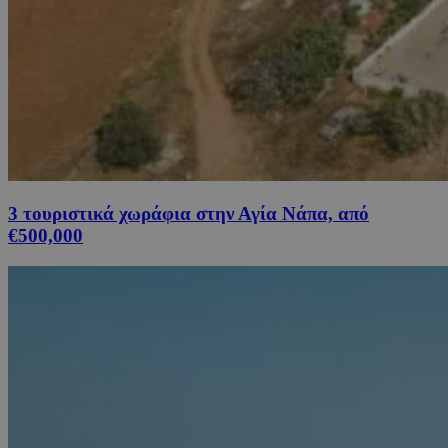
3 τουριστικά χωράφια στην Αγία Νάπα, από
€500,000