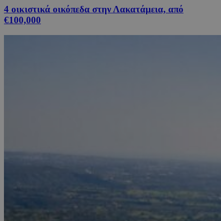
4 οικιστικά οικόπεδα στην Λακατάμεια, από
€100,000