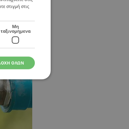
τε στιγμή στις
Μη
ταξινομημενα
ΔΟΧΗ ΟΛΩΝ