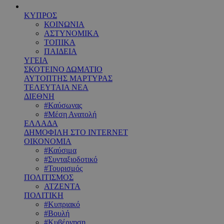
ΚΥΠΡΟΣ
ΚΟΙΝΩΝΙΑ
ΑΣΤΥΝΟΜΙΚΑ
ΤΟΠΙΚΑ
ΠΑΙΔΕΙΑ
ΥΓΕΙΑ
ΣΚΟΤΕΙΝΟ ΔΩΜΑΤΙΟ
ΑΥΤΟΠΤΗΣ ΜΑΡΤΥΡΑΣ
ΤΕΛΕΥΤΑΙΑ ΝΕΑ
ΔΙΕΘΝΗ
#Καύσωνας
#Μέση Ανατολή
ΕΛΛΑΔΑ
ΔΗΜΟΦΙΛΗ ΣΤΟ INTERNET
ΟΙΚΟΝΟΜΙΑ
#Καύσιμα
#Συνταξιοδοτικό
#Τουρισμός
ΠΟΛΙΤΙΣΜΟΣ
ΑΤΖΕΝΤΑ
ΠΟΛΙΤΙΚΗ
#Κυπριακό
#Βουλή
#Κυβέρνηση