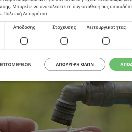
μισης
. Μπορείτε να ανακαλέσετε τη συγκατάθεσή σας οποιαδήπο
s
.
Πολιτική Απορρήτου
, Βάβλα και Λάγια λόγω βλάβης
Αποδοσης
Στοχευσης
Λειτουργικοτητας
ΛΕΠΤΟΜΕΡΕΙΩΝ
ΑΠΌΡΡΙΨΗ ΌΛΩΝ
ΑΠΟ