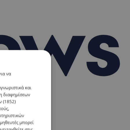
για να
αγνωριστικά και
ση διαφημίσεων
 (1852)
πούς,
κτηριστικών
ομηθευτές μπορεί
ντιταχθείτε στις