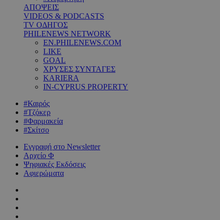
ΑΠΟΨΕΙΣ
VIDEOS & PODCASTS
TV ΟΔΗΓΟΣ
PHILENEWS NETWORK
EN.PHILENEWS.COM
LIKE
GOAL
ΧΡΥΣΕΣ ΣΥΝΤΑΓΕΣ
KARIERA
IN-CYPRUS PROPERTY
#Καιρός
#Τζόκερ
#Φαρμακεία
#Σκίτσο
Εγγραφή στο Newsletter
Αρχείο Φ
Ψηφιακές Εκδόσεις
Αφιερώματα