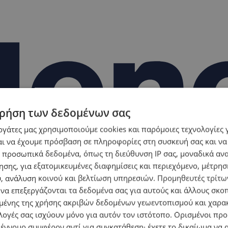
ρήση των δεδομένων σας
εργάτες μας χρησιμοποιούμε cookies και παρόμοιες τεχνολογίες 
ι να έχουμε πρόσβαση σε πληροφορίες στη συσκευή σας και να
 προσωπικά δεδομένα, όπως τη διεύθυνση IP σας, μοναδικά αν
σης, για εξατομικευμένες διαφημίσεις και περιεχόμενο, μέτρη
υ, ανάλυση κοινού και βελτίωση υπηρεσιών.
Προμηθευτές τρίτων
 να επεξεργάζονται τα δεδομένα σας για αυτούς και άλλους σκο
ένης της χρήσης ακριβών δεδομένων γεωεντοπισμού και χαρα
λογές σας ισχύουν μόνο για αυτόν τον ιστότοπο. Ορισμένοι πρ
 έννομο συμφέρον αντί για συγκατάθεση· έχετε το δικαίωμα να α