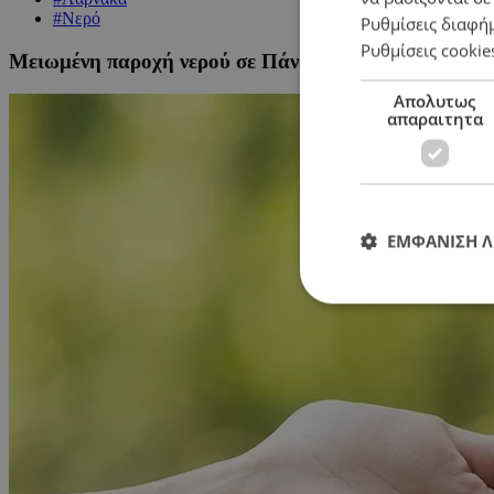
#Νερό
Ρυθμίσεις διαφή
Ρυθμίσεις cookie
Μειωμένη παροχή νερού σε Πάνω και Κάτω Λεύκαρα
Απολυτως
απαραιτητα
ΕΜΦΑΝΙΣΗ 