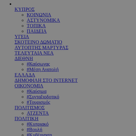
ΚΥΠΡΟΣ
ΚΟΙΝΩΝΙΑ
ΑΣΤΥΝΟΜΙΚΑ
ΤΟΠΙΚΑ
ΠΑΙΔΕΙΑ
ΥΓΕΙΑ
ΣΚΟΤΕΙΝΟ ΔΩΜΑΤΙΟ
ΑΥΤΟΠΤΗΣ ΜΑΡΤΥΡΑΣ
ΤΕΛΕΥΤΑΙΑ ΝΕΑ
ΔΙΕΘΝΗ
#Καύσωνας
#Μέση Ανατολή
ΕΛΛΑΔΑ
ΔΗΜΟΦΙΛΗ ΣΤΟ INTERNET
ΟΙΚΟΝΟΜΙΑ
#Καύσιμα
#Συνταξιοδοτικό
#Τουρισμός
ΠΟΛΙΤΙΣΜΟΣ
ΑΤΖΕΝΤΑ
ΠΟΛΙΤΙΚΗ
#Κυπριακό
#Βουλή
#Κυβέρνηση