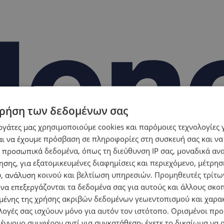
ρήση των δεδομένων σας
εργάτες μας χρησιμοποιούμε cookies και παρόμοιες τεχνολογίες 
ι να έχουμε πρόσβαση σε πληροφορίες στη συσκευή σας και να
 προσωπικά δεδομένα, όπως τη διεύθυνση IP σας, μοναδικά αν
σης, για εξατομικευμένες διαφημίσεις και περιεχόμενο, μέτρη
υ, ανάλυση κοινού και βελτίωση υπηρεσιών.
Προμηθευτές τρίτων
 να επεξεργάζονται τα δεδομένα σας για αυτούς και άλλους σκο
ένης της χρήσης ακριβών δεδομένων γεωεντοπισμού και χαρα
λογές σας ισχύουν μόνο για αυτόν τον ιστότοπο. Ορισμένοι πρ
 έννομο συμφέρον αντί για συγκατάθεση· έχετε το δικαίωμα να α