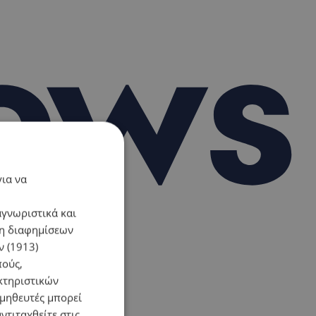
για να
αγνωριστικά και
ση διαφημίσεων
 (1913)
πούς,
κτηριστικών
ομηθευτές μπορεί
ντιταχθείτε στις