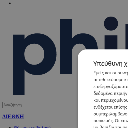
Υπεύθυνη χ
Εμείς και οι συν
αποθηκεύουμε κα
επεξεργαζόμαστε
δεδομένα περιήγη
και περιεχομένο
ενδέχεται επίσης
συμπεριλαμβανομ
ΔΙΕΘΝΗ
συσκευής. Οι επι
να βασίζονται σε
#Κεντρικές Φυλακές