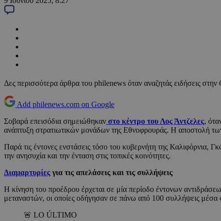
9 Ιουνίου 2025, 8:27
Δες περισσότερα άρθρα του philenews όταν αναζητάς ειδήσεις στην
Add philenews.com on Google
Σοβαρά επεισόδια σημειώθηκαν
στο κέντρο του Λος Άντζελες
, ότ
ανάπτυξη στρατιωτικών μονάδων της Εθνοφρουράς. Η αποστολή των
Παρά τις έντονες ενστάσεις τόσο του κυβερνήτη της Καλιφόρνια, Γ
την ανησυχία και την ένταση στις τοπικές κοινότητες.
Διαμαρτυρίες
για τις απελάσεις και τις συλλήψεις
Η κίνηση του προέδρου έρχεται σε μία περίοδο έντονων αντιδράσεω
μεταναστών, οι οποίες οδήγησαν σε πάνω από 100 συλλήψεις μέσα σ
🚨 LO ÚLTIMO