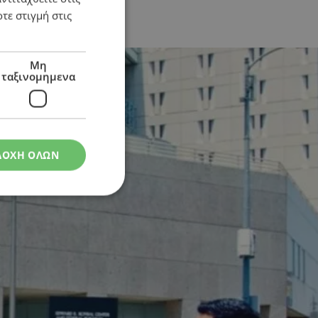
τε στιγμή στις
Μη
ταξινομημενα
ΔΟΧΗ ΟΛΩΝ