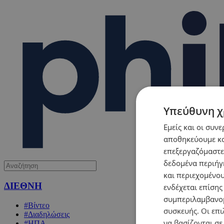
Υπεύθυνη χ
Εμείς και οι συν
αποθηκεύουμε κα
επεξεργαζόμαστε
δεδομένα περιήγη
και περιεχομένο
ΔΙΕΘΝΗ
ενδέχεται επίσης
συμπεριλαμβανομ
#Βίντεο
συσκευής. Οι επι
#Διαδηλώσεις
να βασίζονται σε
#ΗΠΑ