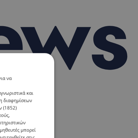
για να
αγνωριστικά και
ση διαφημίσεων
 (1852)
πούς,
κτηριστικών
ομηθευτές μπορεί
ντιταχθείτε στις