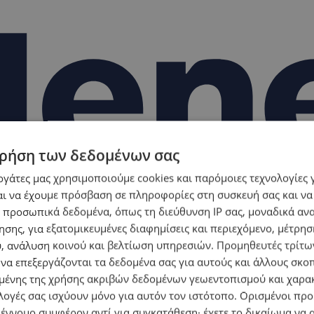
ρήση των δεδομένων σας
εργάτες μας χρησιμοποιούμε cookies και παρόμοιες τεχνολογίες 
ι να έχουμε πρόσβαση σε πληροφορίες στη συσκευή σας και να
 προσωπικά δεδομένα, όπως τη διεύθυνση IP σας, μοναδικά αν
σης, για εξατομικευμένες διαφημίσεις και περιεχόμενο, μέτρη
υ, ανάλυση κοινού και βελτίωση υπηρεσιών.
Προμηθευτές τρίτων
 να επεξεργάζονται τα δεδομένα σας για αυτούς και άλλους σκο
ένης της χρήσης ακριβών δεδομένων γεωεντοπισμού και χαρα
λογές σας ισχύουν μόνο για αυτόν τον ιστότοπο. Ορισμένοι πρ
 έννομο συμφέρον αντί για συγκατάθεση· έχετε το δικαίωμα να α