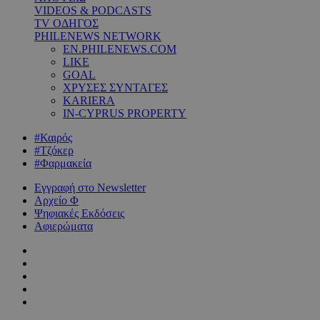
VIDEOS & PODCASTS
TV ΟΔΗΓΟΣ
PHILENEWS NETWORK
EN.PHILENEWS.COM
LIKE
GOAL
ΧΡΥΣΕΣ ΣΥΝΤΑΓΕΣ
KARIERA
IN-CYPRUS PROPERTY
#Καιρός
#Τζόκερ
#Φαρμακεία
Εγγραφή στο Newsletter
Αρχείο Φ
Ψηφιακές Εκδόσεις
Αφιερώματα