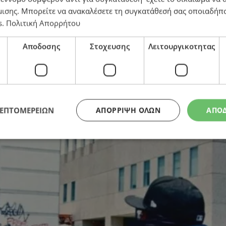
μισης
. Μπορείτε να ανακαλέσετε τη συγκατάθεσή σας οποιαδήπο
ικές σφαίρες στους διαδηλωτές
s
.
Πολιτική Απορρήτου
Αποδοσης
Στοχευσης
Λειτουργικοτητας
ΛΕΠΤΟΜΕΡΕΙΩΝ
ΑΠΌΡΡΙΨΗ ΌΛΩΝ
ΑΠΟ