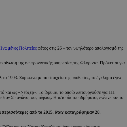
Ηνωμένες Πολιτείες
φέτος στις 26 – τον υψηλότερο απολογισμό της
κοίνωση της σωφρονιστικής υπηρεσίας της Φλόριντα. Πρόκειται για
λ το 1993. Σύμφωνα με τα στοιχεία της υπόθεσης, το έγκλημα έγινε
τό και ως «Ντόζερ». Το ίδρυμα, το οποίο λειτουργούσε για 111
χιστον 55 ανώνυμους τάφους. Η ιστορία του ιδρύματος ενέπνευσε το
οι περισσότερες από το 2015, όταν καταγράφηκαν 28.
υ Τέξας και της Νότιας Καρολίνας, όπου καταγράφονται