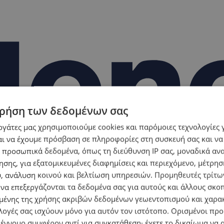
ρήση των δεδομένων σας
εργάτες μας χρησιμοποιούμε cookies και παρόμοιες τεχνολογίες 
ι να έχουμε πρόσβαση σε πληροφορίες στη συσκευή σας και να
 προσωπικά δεδομένα, όπως τη διεύθυνση IP σας, μοναδικά αν
σης, για εξατομικευμένες διαφημίσεις και περιεχόμενο, μέτρη
υ, ανάλυση κοινού και βελτίωση υπηρεσιών.
Προμηθευτές τρίτων
 να επεξεργάζονται τα δεδομένα σας για αυτούς και άλλους σκο
ένης της χρήσης ακριβών δεδομένων γεωεντοπισμού και χαρα
λογές σας ισχύουν μόνο για αυτόν τον ιστότοπο. Ορισμένοι πρ
 έννομο συμφέρον αντί για συγκατάθεση· έχετε το δικαίωμα να α