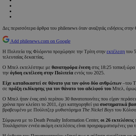
Δες περισσότερα άρθρα του philenews όταν αναζητάς ειδήσεις στην
Add philenews.com on Google
Η Πολιτεία της Φλόριντα προχώρησε την Τρίτη στην
εκτέλεση
του 5
τελευταίας δεκαετίας.
Ο Μπελ εκτελέστηκε με
θανατηφόρα ένεση
στις 18:25 τοπική ώρ
την
όγδοη εκτέλεση στην Πολιτεία
εντός του 2025.
Είχε καταδικαστεί σε θάνατο για τον φόνο δύο ανθρώπων
–του Τζ
σε
πράξη εκδίκησης για τον θάνατο του αδελφού του
Μπελ, όμως 
Ο Μπελ ήταν ένας από περίπου 30 θανατοποινίτες που είχαν περάσε
χρόνια πριν κλείσει το 2011, έχει κατηγορηθεί για
συστηματικά βασ
βραβευμένο με Πούλιτζερ μυθιστόρημα
The Nickel Boys
του Κόλσον
Σύμφωνα με το Death Penalty Information Center,
οι 26 εκτελέσεις
Τουλάχιστον εννέα ακόμη εκτελέσεις είναι προγραμματισμένες για τ
Η έκθεση του Παρατηρητηρίου εξηγεί πως η αύξηση σχετίζεται με α