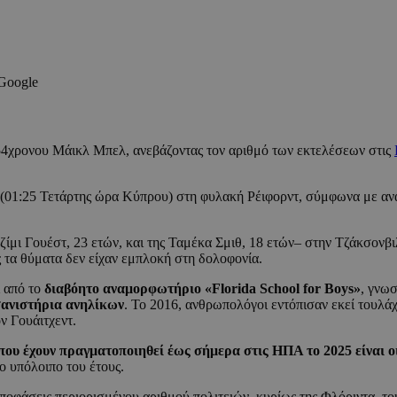
 Google
4χρονου Μάικλ Μπελ, ανεβάζοντας τον αριθμό των εκτελέσεων στις
α (01:25 Τετάρτης ώρα Κύπρου) στη φυλακή Ρέιφορντ, σύμφωνα με ανα
ίμι Γουέστ, 23 ετών, και της Ταμέκα Σμιθ, 18 ετών– στην Τζάκσονβι
τα θύματα δεν είχαν εμπλοκή στη δολοφονία.
ι από το
διαβόητο αναμορφωτήριο «Florida School for Boys»
, γνωσ
ανιστήρια ανηλίκων
. Το 2016, ανθρωπολόγοι εντόπισαν εκεί τουλά
 Γουάιτχεντ.
 που έχουν πραγματοποιηθεί έως σήμερα στις ΗΠΑ το 2025 είναι 
ο υπόλοιπο του έτους.
ποφάσεις περιορισμένου αριθμού πολιτειών, κυρίως της Φλόριντα, το