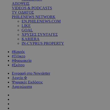
ΑΠΟΨΕΙΣ
VIDEOS & PODCASTS
TV ΟΔΗΓΟΣ
PHILENEWS NETWORK
EN.PHILENEWS.COM
LIKE
GOAL
ΧΡΥΣΕΣ ΣΥΝΤΑΓΕΣ
KARIERA
IN-CYPRUS PROPERTY
#Καιρός
#Τζόκερ
#Φαρμακεία
#Σκίτσο
Εγγραφή στο Newsletter
Αρχείο Φ
Ψηφιακές Εκδόσεις
Αφιερώματα