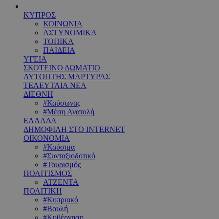
ΚΥΠΡΟΣ
ΚΟΙΝΩΝΙΑ
ΑΣΤΥΝΟΜΙΚΑ
ΤΟΠΙΚΑ
ΠΑΙΔΕΙΑ
ΥΓΕΙΑ
ΣΚΟΤΕΙΝΟ ΔΩΜΑΤΙΟ
ΑΥΤΟΠΤΗΣ ΜΑΡΤΥΡΑΣ
ΤΕΛΕΥΤΑΙΑ ΝΕΑ
ΔΙΕΘΝΗ
#Καύσωνας
#Μέση Ανατολή
ΕΛΛΑΔΑ
ΔΗΜΟΦΙΛΗ ΣΤΟ INTERNET
ΟΙΚΟΝΟΜΙΑ
#Καύσιμα
#Συνταξιοδοτικό
#Τουρισμός
ΠΟΛΙΤΙΣΜΟΣ
ΑΤΖΕΝΤΑ
ΠΟΛΙΤΙΚΗ
#Κυπριακό
#Βουλή
#Κυβέρνηση