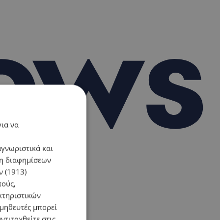
για να
αγνωριστικά και
ση διαφημίσεων
 (1913)
πούς,
κτηριστικών
ομηθευτές μπορεί
ντιταχθείτε στις