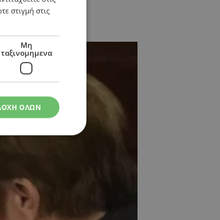
τε στιγμή στις
Μη
ταξινομημενα
ΔΟΧΗ ΟΛΩΝ