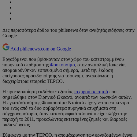
Δες περισσότερα άρθρα του philenews όταν αναζητάς ειδήσεις στην
Google
Add philenews.com on Google
Εργαζόμενοι που βρίσκονταν στον χώρο του κατεστραμμένου
πυρηνικού σταθμού της
Φουκουσίμα
, στην ανατολική Ιαπωνία,
απομακρύνθηκαν εσπευσμένα σήμερα, μετά την έκδοση
επείγουσας προειδοποίησης για τσουνάμι, ανακοίνωσε η
διαχειρίστρια εταιρεία TEPCO.
Η προειδοποίηση εκδόθηκε εξαιτίας
ισχυρού σεισμού
που
σημειώθηκε στον Ειρηνικό Ωκεανό, ανοικτά των ρωσικών ακτών.
Η εγκατάσταση της Φουκουσίμα Νταΐιτσι είχε γίνει το επίκεντρο
του ενός από τα δύο σοβαρότερα πυρηνικά ατυχήματα στη
σύγχρονη ιστορία, όταν καταστροφικό τσουνάμι είχε πλήξει την
περιοχή το 2011, προκαλώντας εκτεταμένες ζημιές και διαρροές
ραδιενέργειας.
Σύμφωνα με την TEPCO, η απομάκρυνση των εργαζομένων έγινε