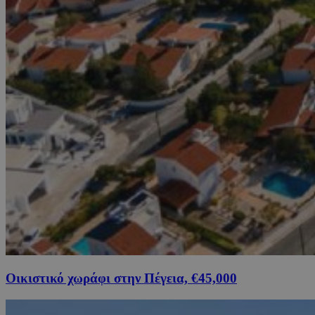
Οικιστικό χωράφι στην Πέγεια, €45,000