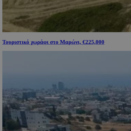
Τουριστικό χωράφι στο Μαρώνι, €225,000