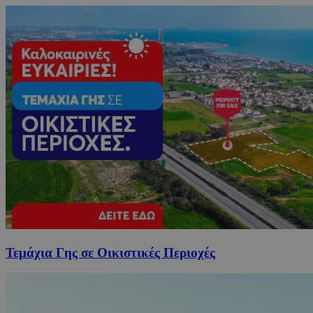
Τεμάχια Γης σε Οικιστικές Περιοχές