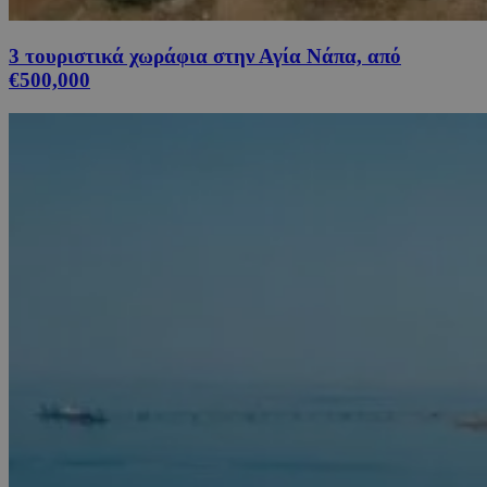
3 τουριστικά χωράφια στην Αγία Νάπα, από
€500,000