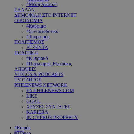
#Μέση Ανατολή
ΕΛΛΑΔΑ
ΔΗΜΟΦΙΛΗ ΣΤΟ INTERNET
ΟΙΚΟΝΟΜΙΑ
#Καύσιμα
#Συνταξιοδοτικό
#Τουρισμός
ΠΟΛΙΤΙΣΜΟΣ
ΑΤΖΕΝΤΑ
ΠΟΛΙΤΙΚΗ
#Κυπριακό
#Παγκύπριες Εξετάσεις
ΑΠΟΨΕΙΣ
VIDEOS & PODCASTS
TV ΟΔΗΓΟΣ
PHILENEWS NETWORK
EN.PHILENEWS.COM
LIKE
GOAL
ΧΡΥΣΕΣ ΣΥΝΤΑΓΕΣ
KARIERA
IN-CYPRUS PROPERTY
#Καιρός
#Τζόκερ