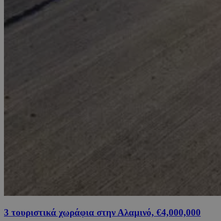
3 τουριστικά χωράφια στην Αλαμινό, €4,000,000