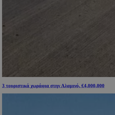
3 τουριστικά χωράφια στην Αλαμινό, €4,000,000