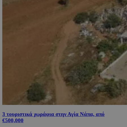
3 τουριστικά χωράφια στην Αγία Νάπα, από
€500,000