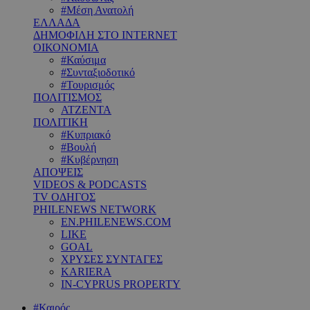
#Μέση Ανατολή
ΕΛΛΑΔΑ
ΔΗΜΟΦΙΛΗ ΣΤΟ INTERNET
ΟΙΚΟΝΟΜΙΑ
#Καύσιμα
#Συνταξιοδοτικό
#Τουρισμός
ΠΟΛΙΤΙΣΜΟΣ
ΑΤΖΕΝΤΑ
ΠΟΛΙΤΙΚΗ
#Κυπριακό
#Βουλή
#Κυβέρνηση
ΑΠΟΨΕΙΣ
VIDEOS & PODCASTS
TV ΟΔΗΓΟΣ
PHILENEWS NETWORK
EN.PHILENEWS.COM
LIKE
GOAL
ΧΡΥΣΕΣ ΣΥΝΤΑΓΕΣ
KARIERA
IN-CYPRUS PROPERTY
#Καιρός