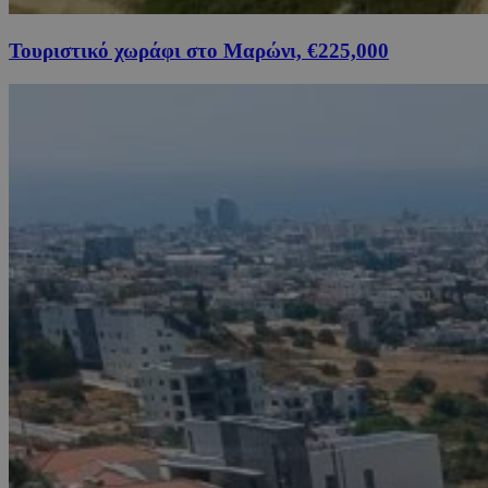
Τουριστικό χωράφι στο Μαρώνι, €225,000