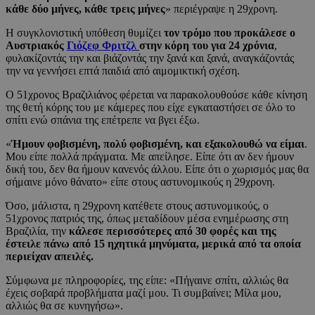
κάθε δύο μήνες, κάθε τρεις μήνες
» περιέγραψε η 29χρονη.
Η συγκλονιστική υπόθεση θυμίζει
τον τρόμο που προκάλεσε ο
Αυστριακός
Γιόζεφ Φριτζλ
στην κόρη του για 24 χρόνια
,
φυλακίζοντάς την και βιάζοντάς την ξανά και ξανά, αναγκάζοντάς
την να γεννήσει επτά παιδιά από αιμομικτική σχέση.
Ο 51χρονος Βραζιλιάνος φέρεται να παρακολουθούσε κάθε κίνηση
της θετή κόρης του με κάμερες που είχε εγκαταστήσει σε όλο το
σπίτι ενώ σπάνια της επέτρεπε να βγει έξω.
«
Ήμουν φοβισμένη, πολύ φοβισμένη, και εξακολουθώ να είμαι
.
Μου είπε πολλά πράγματα. Με απείλησε. Είπε ότι αν δεν ήμουν
δική του, δεν θα ήμουν κανενός άλλου. Είπε ότι ο χωρισμός μας θα
σήμαινε μόνο θάνατο» είπε στους αστυνομικούς η 29χρονη.
Όσο, μάλιστα, η 29χρονη κατέθετε στους αστυνομικούς, ο
51χρονος πατριός της, όπως μεταδίδουν μέσα ενημέρωσης στη
Βραζιλία, την
κάλεσε περισσότερες από 30 φορές και της
έστειλε πάνω από 15 ηχητικά μηνύματα, μερικά από τα οποία
περιείχαν απειλές.
Σύμφωνα με πληροφορίες, της είπε: «Πήγαινε σπίτι, αλλιώς θα
έχεις σοβαρά προβλήματα μαζί μου. Τι συμβαίνει; Μίλα μου,
αλλιώς θα σε κυνηγήσω».