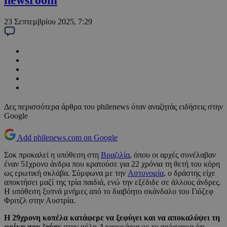
newsroom
23 Σεπτεμβρίου 2025, 7:29
Δες περισσότερα άρθρα του philenews όταν αναζητάς ειδήσεις στην
Google
Add philenews.com on Google
Σοκ προκαλεί η υπόθεση στη
Βραζιλία
, όπου οι αρχές συνέλαβαν
έναν 51χρονο άνδρα που κρατούσε για 22 χρόνια τη θετή του κόρη
ως ερωτική σκλάβα. Σύμφωνα με την
Aστυνομία
, ο δράστης είχε
αποκτήσει μαζί της τρία παιδιά, ενώ την εξέδιδε σε άλλους άνδρες.
Η υπόθεση ξυπνά μνήμες από το διαβόητο σκάνδαλο του Γιόζεφ
Φριτζλ στην Αυστρία.
Η 29χρονη κοπέλα κατάφερε να ξεφύγει και να αποκαλύψει τη
φρίκη που ζούσε
στην πόλη Αραουκάρια με το πρόσχημα ότι