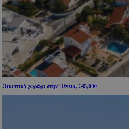
Οικιστικό χωράφι στην Πέγεια, €45,000