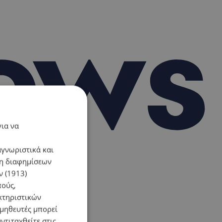
για να
αγνωριστικά και
ση διαφημίσεων
 (1913)
πούς,
κτηριστικών
ομηθευτές μπορεί
ντιταχθείτε στις