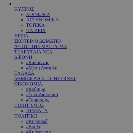
ΚΥΠΡΟΣ
ΚΟΙΝΩΝΙΑ
ΑΣΤΥΝΟΜΙΚΑ
ΤΟΠΙΚΑ
ΠΑΙΔΕΙΑ
ΥΓΕΙΑ
ΣΚΟΤΕΙΝΟ ΔΩΜΑΤΙΟ
ΑΥΤΟΠΤΗΣ ΜΑΡΤΥΡΑΣ
ΤΕΛΕΥΤΑΙΑ ΝΕΑ
ΔΙΕΘΝΗ
#Καύσωνας
#Μέση Ανατολή
ΕΛΛΑΔΑ
ΔΗΜΟΦΙΛΗ ΣΤΟ INTERNET
ΟΙΚΟΝΟΜΙΑ
#Καύσιμα
#Συνταξιοδοτικό
#Τουρισμός
ΠΟΛΙΤΙΣΜΟΣ
ΑΤΖΕΝΤΑ
ΠΟΛΙΤΙΚΗ
#Κυπριακό
#Βουλή
#Κυβέρνηση