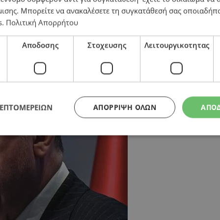
μισης
. Μπορείτε να ανακαλέσετε τη συγκατάθεσή σας οποιαδήπο
s
.
Πολιτική Απορρήτου
α σενάρια – Διαφορά 16 μονάδων
Αποδοσης
Στοχευσης
Λειτουργικοτητας
ΛΕΠΤΟΜΕΡΕΙΩΝ
ΑΠΌΡΡΙΨΗ ΌΛΩΝ
ΑΠΟ