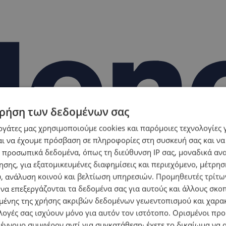
ρήση των δεδομένων σας
εργάτες μας χρησιμοποιούμε cookies και παρόμοιες τεχνολογίες 
ι να έχουμε πρόσβαση σε πληροφορίες στη συσκευή σας και να
 προσωπικά δεδομένα, όπως τη διεύθυνση IP σας, μοναδικά αν
σης, για εξατομικευμένες διαφημίσεις και περιεχόμενο, μέτρη
υ, ανάλυση κοινού και βελτίωση υπηρεσιών.
Προμηθευτές τρίτων
 να επεξεργάζονται τα δεδομένα σας για αυτούς και άλλους σκο
ένης της χρήσης ακριβών δεδομένων γεωεντοπισμού και χαρα
λογές σας ισχύουν μόνο για αυτόν τον ιστότοπο. Ορισμένοι πρ
 έννομο συμφέρον αντί για συγκατάθεση· έχετε το δικαίωμα να α