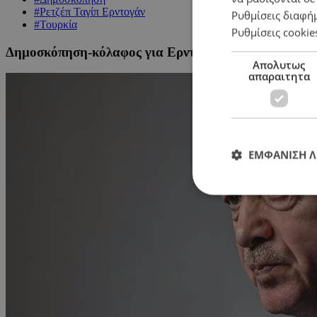
#Ρετζέπ Ταγίπ Ερντογάν
Ρυθμίσεις διαφή
#Τουρκία
Ρυθμίσεις cookie
Δημοσκόπηση-κόλαφος για Ερντογάν: Χάνει σε όλα τ
Απολυτως
απαραιτητα
ΕΜΦΑΝΙΣΗ 