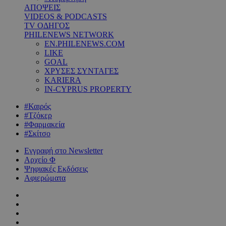
ΑΠΟΨΕΙΣ
VIDEOS & PODCASTS
TV ΟΔΗΓΟΣ
PHILENEWS NETWORK
EN.PHILENEWS.COM
LIKE
GOAL
ΧΡΥΣΕΣ ΣΥΝΤΑΓΕΣ
KARIERA
IN-CYPRUS PROPERTY
#Καιρός
#Τζόκερ
#Φαρμακεία
#Σκίτσο
Εγγραφή στο Newsletter
Αρχείο Φ
Ψηφιακές Εκδόσεις
Αφιερώματα