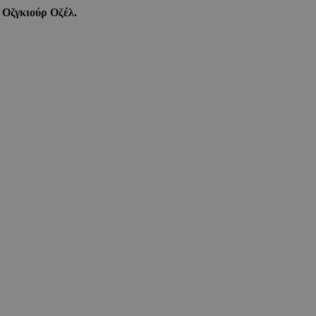
ν
Οζγκιούρ Οζέλ.