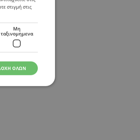
τε στιγμή στις
Μη
ταξινομημενα
ΔΟΧΗ ΟΛΩΝ