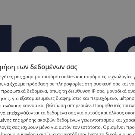
ρήση των δεδομένων σας
εργάτες μας χρησιμοποιούμε cookies και παρόμοιες τεχνολογίες 
ι να έχουμε πρόσβαση σε πληροφορίες στη συσκευή σας και να
 προσωπικά δεδομένα, όπως τη διεύθυνση IP σας, μοναδικά αν
σης, για εξατομικευμένες διαφημίσεις και περιεχόμενο, μέτρη
υ, ανάλυση κοινού και βελτίωση υπηρεσιών.
Προμηθευτές τρίτων
 να επεξεργάζονται τα δεδομένα σας για αυτούς και άλλους σκο
ένης της χρήσης ακριβών δεδομένων γεωεντοπισμού και χαρα
λογές σας ισχύουν μόνο για αυτόν τον ιστότοπο. Ορισμένοι πρ
 έννομο συμφέρον αντί για συγκατάθεση· έχετε το δικαίωμα να α