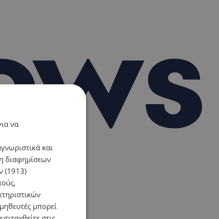
για να
αγνωριστικά και
ση διαφημίσεων
 (1913)
πούς,
κτηριστικών
ομηθευτές μπορεί
ντιταχθείτε στις