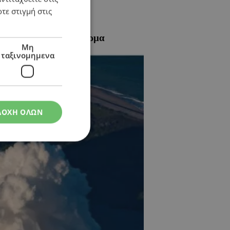
τε στιγμή στις
είωσε σε πλωτή πλατφόρμα
Μη
ταξινομημενα
ΔΟΧΗ ΟΛΩΝ