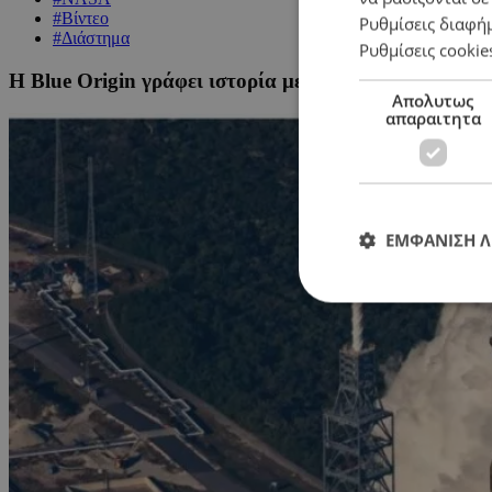
#Βίντεο
Ρυθμίσεις διαφή
#Διάστημα
Ρυθμίσεις cookie
H Blue Origin γράφει ιστορία με τον πύραυλο New G
Απολυτως
απαραιτητα
ΕΜΦΑΝΙΣΗ 