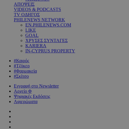
ΑΠΟΨΕΙΣ
VIDEOS & PODCASTS
TV ΟΔΗΓΟΣ
PHILENEWS NETWORK
EN.PHILENEWS.COM
LIKE
GOAL
ΧΡΥΣΕΣ ΣΥΝΤΑΓΕΣ
KARIERA
IN-CYPRUS PROPERTY
#Καιρός
#Τζόκερ
#Φαρμακεία
#Σκίτσο
Εγγραφή στο Newsletter
Αρχείο Φ
Ψηφιακές Εκδόσεις
Αφιερώματα