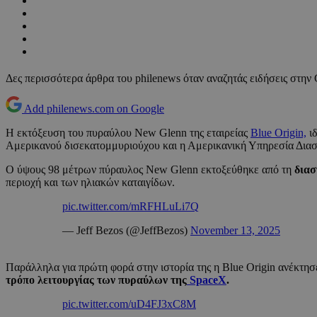
Δες περισσότερα άρθρα του philenews όταν αναζητάς ειδήσεις στην
Add philenews.com on Google
H εκτόξευση του πυραύλου New Glenn της εταιρείας
Blue Origin,
ιδ
Αμερικανού δισεκατομμυριούχου και η Αμερικανική Υπηρεσία Διασ
Ο ύψους 98 μέτρων πύραυλος New Glenn εκτοξεύθηκε από τη
δια
περιοχή και των ηλιακών καταιγίδων.
pic.twitter.com/mRFHLuLi7Q
— Jeff Bezos (@JeffBezos)
November 13, 2025
Παράλληλα για πρώτη φορά στην ιστορία της η Blue Origin ανέκτησ
τρόπο λειτουργίας των πυραύλων της
SpaceX
.
pic.twitter.com/uD4FJ3xC8M