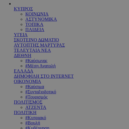
ΚΥΠΡΟΣ
ΚΟΙΝΩΝΙΑ
ΑΣΤΥΝΟΜΙΚΑ
ΤΟΠΙΚΑ
ΠΑΙΔΕΙΑ
ΥΓΕΙΑ
ΣΚΟΤΕΙΝΟ ΔΩΜΑΤΙΟ
ΑΥΤΟΠΤΗΣ ΜΑΡΤΥΡΑΣ
ΤΕΛΕΥΤΑΙΑ ΝΕΑ
ΔΙΕΘΝΗ
#Καύσωνας
#Μέση Ανατολή
ΕΛΛΑΔΑ
ΔΗΜΟΦΙΛΗ ΣΤΟ INTERNET
ΟΙΚΟΝΟΜΙΑ
#Καύσιμα
#Συνταξιοδοτικό
#Τουρισμός
ΠΟΛΙΤΙΣΜΟΣ
ΑΤΖΕΝΤΑ
ΠΟΛΙΤΙΚΗ
#Κυπριακό
#Βουλή
#Κυβέρνηση