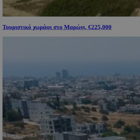
Τουριστικό χωράφι στο Μαρώνι, €225,000