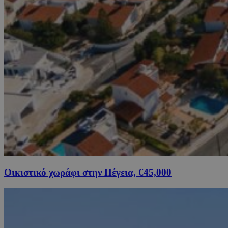
Οικιστικό χωράφι στην Πέγεια, €45,000