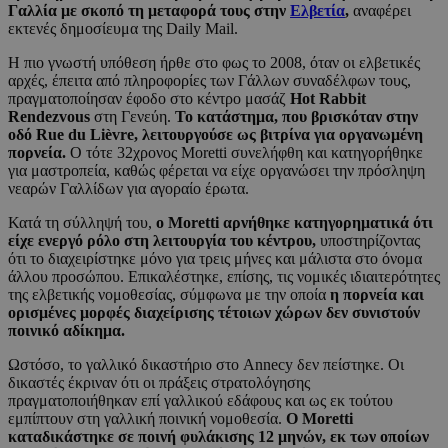
Γαλλία με σκοπό τη μεταφορά τους στην
Ελβετία
,
αναφέρει
εκτενές δημοσίευμα της Daily Mail.
Η πιο γνωστή υπόθεση ήρθε στο φως το 2008, όταν οι ελβετικές
αρχές, έπειτα από πληροφορίες των Γάλλων συναδέλφων τους,
πραγματοποίησαν έφοδο στο κέντρο μασάζ
Hot Rabbit
Rendezvous
στη Γενεύη.
Το κατάστημα, που βρισκόταν στην
οδό Rue du Lièvre, λειτουργούσε ως βιτρίνα για οργανωμένη
πορνεία.
Ο τότε 32χρονος Moretti συνελήφθη και κατηγορήθηκε
για μαστροπεία, καθώς φέρεται να είχε οργανώσει την πρόσληψη
νεαρών Γαλλίδων για αγοραίο έρωτα.
Κατά τη σύλληψή του,
ο Moretti αρνήθηκε κατηγορηματικά ότι
είχε ενεργό ρόλο στη λειτουργία του κέντρου,
υποστηρίζοντας
ότι το διαχειρίστηκε μόνο για τρεις μήνες και μάλιστα στο όνομα
άλλου προσώπου. Επικαλέστηκε, επίσης, τις νομικές ιδιαιτερότητες
της ελβετικής νομοθεσίας, σύμφωνα με την οποία
η πορνεία και
ορισμένες μορφές διαχείρισης τέτοιων χώρων δεν συνιστούν
ποινικό αδίκημα.
Ωστόσο, το γαλλικό δικαστήριο στο Annecy δεν πείστηκε. Οι
δικαστές έκριναν ότι οι πράξεις στρατολόγησης
πραγματοποιήθηκαν επί γαλλικού εδάφους και ως εκ τούτου
εμπίπτουν στη γαλλική ποινική νομοθεσία.
Ο Moretti
καταδικάστηκε σε ποινή φυλάκισης 12 μηνών, εκ των οποίων