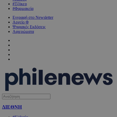
#Τζόκερ
#Φαρμακεία
Εγγραφή στο Newsletter
Αρχείο Φ
Ψηφιακές Εκδόσεις
Αφιερώματα
ΔΙΕΘΝΗ