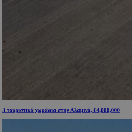
3 τουριστικά χωράφια στην Αλαμινό, €4,000,000