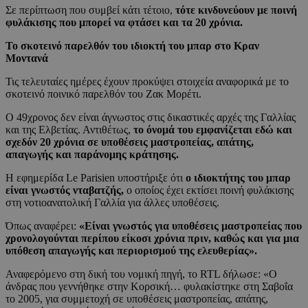
Σε περίπτωση που συμβεί κάτι τέτοιο,
τότε κινδυνεύουν με ποινή
φυλάκισης που μπορεί να φτάσει και τα 20 χρόνια.
Το σκοτεινό παρελθόν του ιδιοκτή του μπαρ στο Κραν
Μοντανά
Τις τελευταίες ημέρες έχουν προκύψει στοιχεία αναφορικά με το
σκοτεινό ποινικό παρελθόν του Ζακ Μορέτι.
Ο 49χρονος δεν είναι άγνωστος στις δικαστικές αρχές της Γαλλίας
και της Ελβετίας. Αντιθέτως,
το όνομά του εμφανίζεται εδώ και
σχεδόν 20 χρόνια σε υποθέσεις μαστροπείας, απάτης,
απαγωγής και παράνομης κράτησης.
Η εφημερίδα Le Parisien υποστήριξε ότι
ο ιδιοκτήτης του μπαρ
είναι γνωστός νταβατζής,
ο οποίος έχει εκτίσει ποινή φυλάκισης
στη νοτιοανατολική Γαλλία για άλλες υποθέσεις.
Όπως αναφέρει:
«Είναι γνωστός για υποθέσεις μαστροπείας που
χρονολογούνται περίπου είκοσι χρόνια πριν, καθώς και για μια
υπόθεση απαγωγής και περιορισμού της ελευθερίας».
Αναφερόμενο στη δική του νομική πηγή, το RTL δήλωσε: «Ο
άνδρας που γεννήθηκε στην Κορσική… φυλακίστηκε στη Σαβοΐα
το 2005, για συμμετοχή σε υποθέσεις μαστροπείας, απάτης,