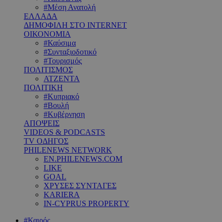
#Μέση Ανατολή
ΕΛΛΑΔΑ
ΔΗΜΟΦΙΛΗ ΣΤΟ INTERNET
ΟΙΚΟΝΟΜΙΑ
#Καύσιμα
#Συνταξιοδοτικό
#Τουρισμός
ΠΟΛΙΤΙΣΜΟΣ
ΑΤΖΕΝΤΑ
ΠΟΛΙΤΙΚΗ
#Κυπριακό
#Βουλή
#Κυβέρνηση
ΑΠΟΨΕΙΣ
VIDEOS & PODCASTS
TV ΟΔΗΓΟΣ
PHILENEWS NETWORK
EN.PHILENEWS.COM
LIKE
GOAL
ΧΡΥΣΕΣ ΣΥΝΤΑΓΕΣ
KARIERA
IN-CYPRUS PROPERTY
#Καιρός