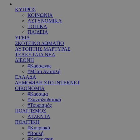
ΚΥΠΡΟΣ
ΚΟΙΝΩΝΙΑ
ΑΣΤΥΝΟΜΙΚΑ
ΤΟΠΙΚΑ
ΠΑΙΔΕΙΑ
ΥΓΕΙΑ
ΣΚΟΤΕΙΝΟ ΔΩΜΑΤΙΟ
ΑΥΤΟΠΤΗΣ ΜΑΡΤΥΡΑΣ
ΤΕΛΕΥΤΑΙΑ ΝΕΑ
ΔΙΕΘΝΗ
#Καύσωνας
#Μέση Ανατολή
ΕΛΛΑΔΑ
ΔΗΜΟΦΙΛΗ ΣΤΟ INTERNET
ΟΙΚΟΝΟΜΙΑ
#Καύσιμα
#Συνταξιοδοτικό
#Τουρισμός
ΠΟΛΙΤΙΣΜΟΣ
ΑΤΖΕΝΤΑ
ΠΟΛΙΤΙΚΗ
#Κυπριακό
#Βουλή
#Κυβέρνηση