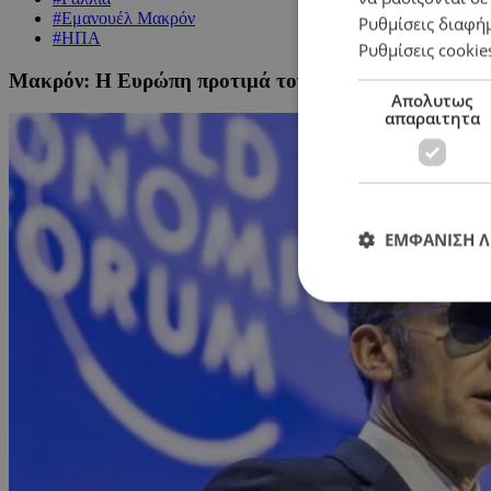
#Εμανουέλ Μακρόν
Ρυθμίσεις διαφή
#ΗΠΑ
Ρυθμίσεις cookie
Μακρόν: Η Ευρώπη προτιμά τον σεβασμό, όχι τους ν
Απολυτως
απαραιτητα
ΕΜΦΑΝΙΣΗ 