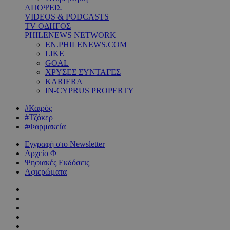
ΑΠΟΨΕΙΣ
VIDEOS & PODCASTS
TV ΟΔΗΓΟΣ
PHILENEWS NETWORK
EN.PHILENEWS.COM
LIKE
GOAL
ΧΡΥΣΕΣ ΣΥΝΤΑΓΕΣ
KARIERA
IN-CYPRUS PROPERTY
#Καιρός
#Τζόκερ
#Φαρμακεία
Εγγραφή στο Newsletter
Αρχείο Φ
Ψηφιακές Εκδόσεις
Αφιερώματα