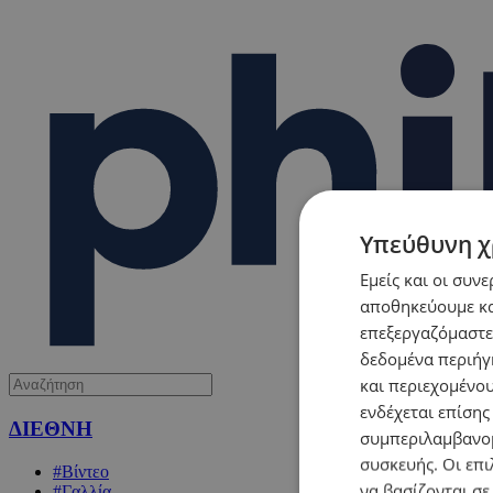
Υπεύθυνη χ
Εμείς και οι συν
αποθηκεύουμε κα
επεξεργαζόμαστε
δεδομένα περιήγη
και περιεχομένο
ενδέχεται επίσης
ΔΙΕΘΝΗ
συμπεριλαμβανομ
συσκευής. Οι επι
#Βίντεο
να βασίζονται σε
#Γαλλία