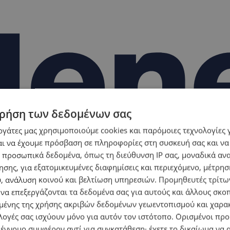
ρήση των δεδομένων σας
εργάτες μας χρησιμοποιούμε cookies και παρόμοιες τεχνολογίες 
ι να έχουμε πρόσβαση σε πληροφορίες στη συσκευή σας και να
 προσωπικά δεδομένα, όπως τη διεύθυνση IP σας, μοναδικά αν
σης, για εξατομικευμένες διαφημίσεις και περιεχόμενο, μέτρη
υ, ανάλυση κοινού και βελτίωση υπηρεσιών.
Προμηθευτές τρίτων
 να επεξεργάζονται τα δεδομένα σας για αυτούς και άλλους σκο
ένης της χρήσης ακριβών δεδομένων γεωεντοπισμού και χαρα
λογές σας ισχύουν μόνο για αυτόν τον ιστότοπο. Ορισμένοι πρ
 έννομο συμφέρον αντί για συγκατάθεση· έχετε το δικαίωμα να α