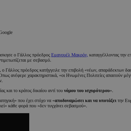
 Google
 άσκησε ο Γάλλος πρόεδρος
Εμανουέλ Μακρόν,
καταγγέλλοντας την ε
ντιμετωπίζεται με σεβασμό.
, ο Γάλλος πρόεδρος κατήγγειλε την επιβολή «νέων, απαράδεκτων 
 Όπως ανέφερε χαρακτηριστικά, «οι Ηνωμένες Πολιτείες απαιτούν μέγι
ν.
ίας και το κράτος δικαίου αντί του
νόμου του ισχυρότερου
».
ατηγική» που έχει στόχο να «
αποδυναμώσει και να υποτάξει
την Ευρ
οιεί» κάθε φορά που «δεν τυγχάνει σεβασμού».