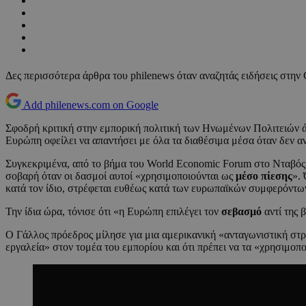
Δες περισσότερα άρθρα του philenews όταν αναζητάς ειδήσεις στην
Add philenews.com on Google
Σφοδρή κριτική στην εμπορική πολιτική των Ηνωμένων Πολιτειών
Ευρώπη οφείλει να απαντήσει με όλα τα διαθέσιμα μέσα όταν δεν α
Συγκεκριμένα, από το βήμα του World Economic Forum στο Νταβός
σοβαρή όταν οι δασμοί αυτοί «χρησιμοποιούνται ως
μέσο πίεσης
».
κατά τον ίδιο, στρέφεται ευθέως κατά των ευρωπαϊκών συμφερόντω
Την ίδια ώρα, τόνισε ότι «η Ευρώπη επιλέγει τον
σεβασμό
αντί της β
Ο Γάλλος πρόεδρος μίλησε για μια αμερικανική «ανταγωνιστική στρ
εργαλεία» στον τομέα του εμπορίου και ότι πρέπει να τα «χρησιμοπ