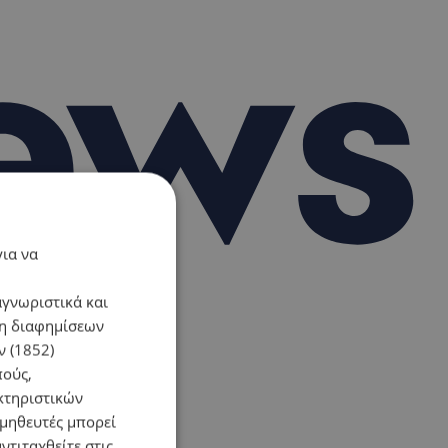
για να
αγνωριστικά και
ση διαφημίσεων
 (1852)
πούς,
κτηριστικών
ομηθευτές μπορεί
ντιταχθείτε στις