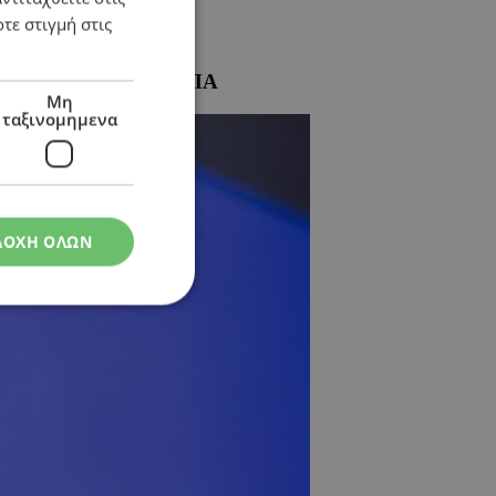
τε στιγμή στις
μπαζούκα» κατά των ΗΠΑ
Μη
ταξινομημενα
ΔΟΧΗ ΟΛΩΝ