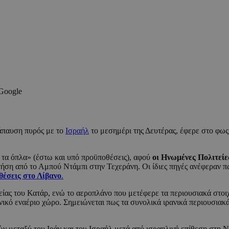
 Google
άπαυση πυρός με το
Ισραήλ
το μεσημέρι της Δευτέρας, έφερε στο φως
τα όπλα» (έστω και υπό προϋποθέσεις), αφού
οι Ηνωμένες Πολιτεί
τήση από το Αμπού Ντάμπι στην Τεχεράνη. Οι ίδιες πηγές ανέφεραν π
θέσεις στο Λίβανο
.
ας του Κατάρ, ενώ το αεροπλάνο που μετέφερε τα περιουσιακά στοι
νικό εναέριο χώρο. Σημειώνεται πως τα συνολικά ιρανικά περιουσιακ
ν μεταξύ του Ιράν και του Ισραήλ μετά από ισραηλινή επίθεση στη Ν