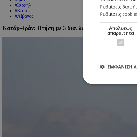
#Ισραήλ
Ρυθμίσεις διαφή
#Κατάρ
Ρυθμίσεις cookie
#Λίβανος
Κατάρ–Ιράν: Πτήση με 3 δισ. δολάρια από παγωμένα
Απολυτως
απαραιτητα
ΕΜΦΑΝΙΣΗ 