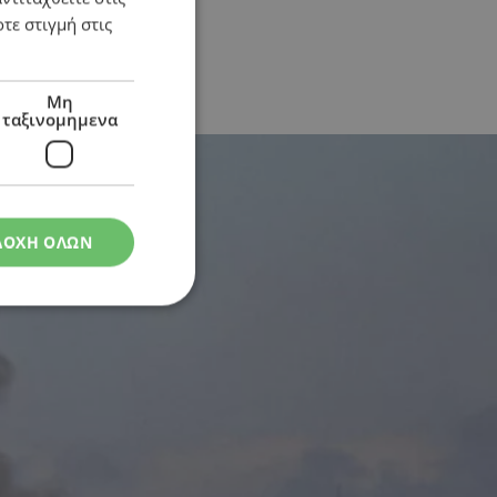
τε στιγμή στις
 του πυρός
Μη
ταξινομημενα
ΔΟΧΗ ΟΛΩΝ