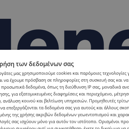
ρήση των δεδομένων σας
εργάτες μας χρησιμοποιούμε cookies και παρόμοιες τεχνολογίες 
ι να έχουμε πρόσβαση σε πληροφορίες στη συσκευή σας και να
 προσωπικά δεδομένα, όπως τη διεύθυνση IP σας, μοναδικά αν
σης, για εξατομικευμένες διαφημίσεις και περιεχόμενο, μέτρη
υ, ανάλυση κοινού και βελτίωση υπηρεσιών.
Προμηθευτές τρίτων
 να επεξεργάζονται τα δεδομένα σας για αυτούς και άλλους σκο
ένης της χρήσης ακριβών δεδομένων γεωεντοπισμού και χαρα
λογές σας ισχύουν μόνο για αυτόν τον ιστότοπο. Ορισμένοι πρ
 έννομο συμφέρον αντί για συγκατάθεση· έχετε το δικαίωμα να α