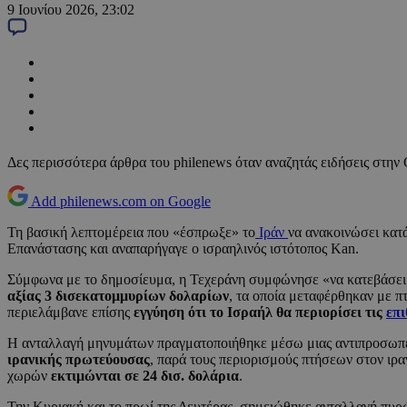
9 Ιουνίου 2026, 23:02
Δες περισσότερα άρθρα του philenews όταν αναζητάς ειδήσεις στην
Add philenews.com on Google
Τη βασική λεπτομέρεια που «έσπρωξε» το
Ιράν
να ανακοινώσει κατ
Επανάστασης και αναπαρήγαγε ο ισραηλινός ιστότοπος Kan.
Σύμφωνα με το δημοσίευμα, η Τεχεράνη συμφώνησε «να κατεβάσει 
αξίας 3 δισεκατομμυρίων δολαρίων
, τα οποία μεταφέρθηκαν με π
περιελάμβανε επίσης
εγγύηση ότι το Ισραήλ θα περιορίσει τις
επι
Η ανταλλαγή μηνυμάτων πραγματοποιήθηκε μέσω μιας αντιπροσωπεί
ιρανικής πρωτεύουσας
, παρά τους περιορισμούς πτήσεων στον ιρα
χωρών
εκτιμώνται σε 24 δισ. δολάρια
.
Την Κυριακή και το πρωί της Δευτέρας, σημειώθηκε ανταλλαγή πυρώ