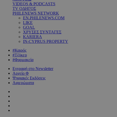
VIDEOS & PODCASTS
TV ΟΔΗΓΟΣ
PHILENEWS NETWORK
EN.PHILENEWS.COM
LIKE
GOAL
ΧΡΥΣΕΣ ΣΥΝΤΑΓΕΣ
KARIERA
IN-CYPRUS PROPERTY
#Καιρός
#Τζόκερ
#Φαρμακεία
Εγγραφή στο Newsletter
Αρχείο Φ
Ψηφιακές Εκδόσεις
Αφιερώματα