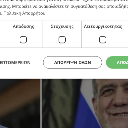
μισης
. Μπορείτε να ανακαλέσετε τη συγκατάθεσή σας οποιαδήπο
s
.
Πολιτική Απορρήτου
Αποδοσης
Στοχευσης
Λειτουργικοτητας
νόησης – Τα 14 σημεία της συμφωνίας
ΛΕΠΤΟΜΕΡΕΙΩΝ
ΑΠΌΡΡΙΨΗ ΌΛΩΝ
ΑΠΟ