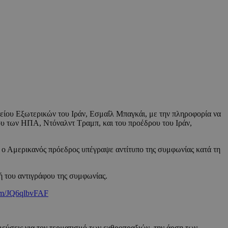
είου Εξωτερικών του Ιράν, Εσμαΐλ Μπαγκάι, με την πληροφορία να
ου των ΗΠΑ, Ντόναλντ Τραμπ, και του προέδρου του Ιράν,
 ο Αμερικανός πρόεδρος υπέγραψε αντίτυπο της συμφωνίας κατά τη
ή του αντιγράφου της συμφωνίας.
com/JQ6qlbvFAF
μεύσεις για τον τερματισμό των εχθροπραξιών, την άρση των