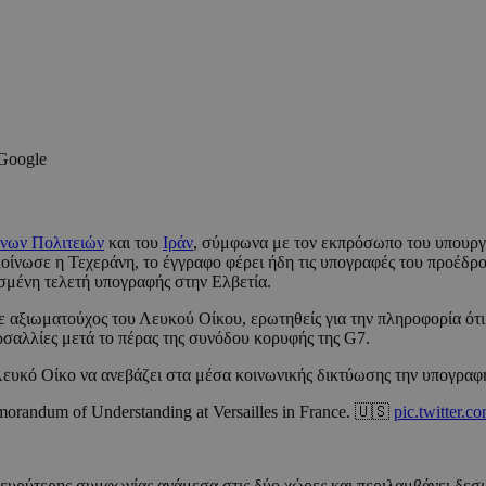
 Google
ων Πολιτειών
και του
Ιράν
, σύμφωνα με τον εκπρόσωπο του υπουργ
οίνωσε η Τεχεράνη, το έγγραφο φέρει ήδη τις υπογραφές του προέδρ
σμένη τελετή υπογραφής στην Ελβετία.
 αξιωματούχος του Λευκού Οίκου, ερωτηθείς για την πληροφορία ότι
ρσαλλίες μετά το πέρας της συνόδου κορυφής της G7.
Λευκό Οίκο να ανεβάζει στα μέσα κοινωνικής δικτύωσης την υπογραφ
orandum of Understanding at Versailles in France. 🇺🇸
pic.twitter.
ς ευρύτερης συμφωνίας ανάμεσα στις δύο χώρες και περιλαμβάνει δεσ