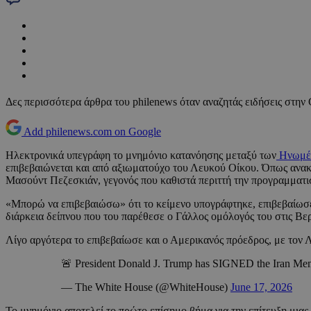
Δες περισσότερα άρθρα του philenews όταν αναζητάς ειδήσεις στην
Add philenews.com on Google
Ηλεκτρονικά υπεγράφη το μνημόνιο κατανόησης μεταξύ των
Ηνωμέν
επιβεβαιώνεται και από αξιωματούχο του Λευκού Οίκου. Όπως ανακ
Μασούντ Πεζεσκιάν, γεγονός που καθιστά περιττή την προγραμματι
«Μπορώ να επιβεβαιώσω» ότι το κείμενο υπογράφτηκε, επιβεβαίωσε
διάρκεια δείπνου που του παρέθεσε ο Γάλλος ομόλογός του στις Βε
Λίγο αργότερα το επιβεβαίωσε και ο Αμερικανός πρόεδρος, με τον 
🚨 President Donald J. Trump has SIGNED the Iran Mem
— The White House (@WhiteHouse)
June 17, 2026
Το μνημόνιο αποτελεί το πρώτο επίσημο βήμα για την επίτευξη μια