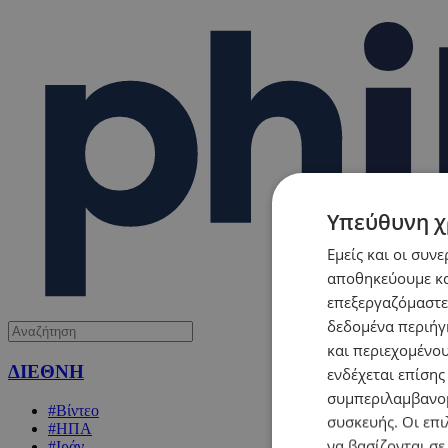
Υπεύθυνη χ
Εμείς και οι συν
αποθηκεύουμε κα
επεξεργαζόμαστε
δεδομένα περιήγη
και περιεχομένο
ΔΙΕΘΝΗ
ενδέχεται επίσης
συμπεριλαμβανομ
#Βίντεο
συσκευής. Οι επι
#ΗΠΑ
να βασίζονται σε
#Ιράν