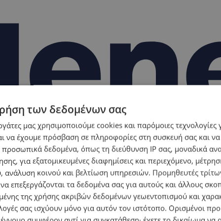
ρήση των δεδομένων σας
εργάτες μας χρησιμοποιούμε cookies και παρόμοιες τεχνολογίες 
ι να έχουμε πρόσβαση σε πληροφορίες στη συσκευή σας και να
 προσωπικά δεδομένα, όπως τη διεύθυνση IP σας, μοναδικά αν
σης, για εξατομικευμένες διαφημίσεις και περιεχόμενο, μέτρη
υ, ανάλυση κοινού και βελτίωση υπηρεσιών.
Προμηθευτές τρίτων
 να επεξεργάζονται τα δεδομένα σας για αυτούς και άλλους σκο
ένης της χρήσης ακριβών δεδομένων γεωεντοπισμού και χαρα
λογές σας ισχύουν μόνο για αυτόν τον ιστότοπο. Ορισμένοι πρ
 έννομο συμφέρον αντί για συγκατάθεση· έχετε το δικαίωμα να α