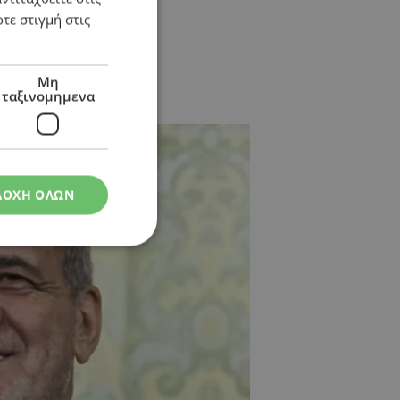
τε στιγμή στις
Μη
ταξινομημενα
ΔΟΧΗ ΟΛΩΝ