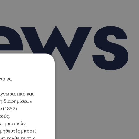
για να
αγνωριστικά και
ση διαφημίσεων
 (1852)
πούς,
κτηριστικών
ομηθευτές μπορεί
ντιταχθείτε στις