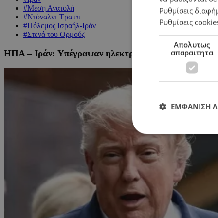
#Μέση Ανατολή
Ρυθμίσεις διαφή
#Ντόναλντ Τραμπ
Ρυθμίσεις cookie
#Πόλεμος Ισραήλ-Ιράν
#Στενά του Ορμούζ
Απολυτως
απαραιτητα
ΗΠΑ – Ιράν: Yπέγραψαν ηλεκτρονικά μνημόνιο κατα
ΕΜΦΑΝΙΣΗ 