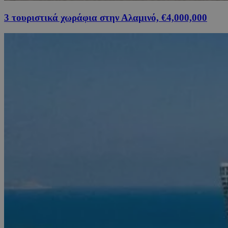
3 τουριστικά χωράφια στην Αλαμινό, €4,000,000