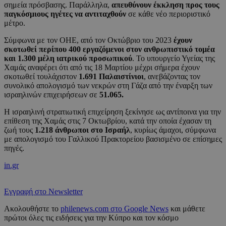
σημεία πρόσβασης. Παράλληλα,
απευθύνουν έκκληση προς τους
παγκόσμιους ηγέτες να αντιταχθούν
σε κάθε νέο περιοριστικό
μέτρο.
Σύμφωνα με τον ΟΗΕ, από τον Οκτώβριο του 2023
έχουν
σκοτωθεί περίπου 400 εργαζόμενοι στον ανθρωπιστικό τομέα
και 1.300 μέλη ιατρικού προσωπικού
. Το υπουργείο Υγείας της
Χαμάς αναφέρει ότι από τις 18 Μαρτίου μέχρι σήμερα έχουν
σκοτωθεί τουλάχιστον
1.691 Παλαιστίνιοι
, ανεβάζοντας τον
συνολικό απολογισμό των νεκρών στη Γάζα από την έναρξη των
ισραηλινών επιχειρήσεων σε
51.065.
Η ισραηλινή στρατιωτική επιχείρηση ξεκίνησε ως αντίποινα για την
επίθεση της Χαμάς στις 7 Οκτωβρίου, κατά την οποία έχασαν τη
ζωή τους
1.218 άνθρωποι στο Ισραήλ
, κυρίως άμαχοι, σύμφωνα
με απολογισμό του Γαλλικού Πρακτορείου βασισμένο σε επίσημες
πηγές.
in.gr
Εγγραφή στο Newsletter
Ακολουθήστε το
philenews.com στο Google News
και μάθετε
πρώτοι όλες τις ειδήσεις για την Κύπρο και τον κόσμο