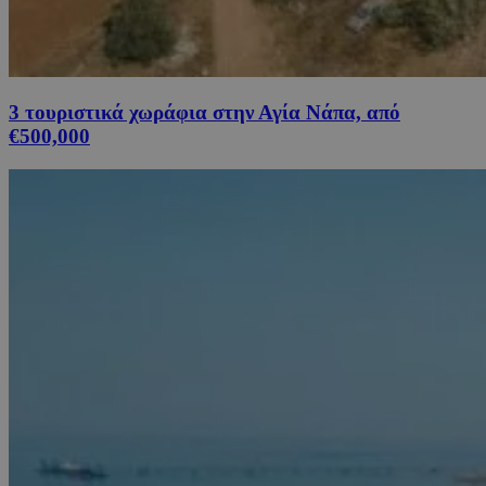
3 τουριστικά χωράφια στην Αγία Νάπα, από
€500,000