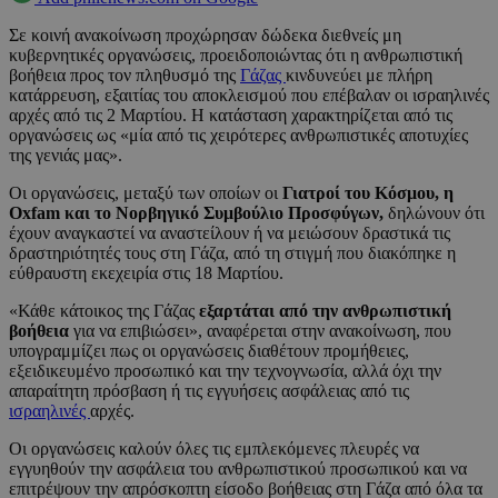
Σε κοινή ανακοίνωση προχώρησαν δώδεκα διεθνείς μη
κυβερνητικές οργανώσεις, προειδοποιώντας ότι η ανθρωπιστική
βοήθεια προς τον πληθυσμό της
Γάζας
κινδυνεύει με πλήρη
κατάρρευση, εξαιτίας του αποκλεισμού που επέβαλαν οι ισραηλινές
αρχές από τις 2 Μαρτίου. Η κατάσταση χαρακτηρίζεται από τις
οργανώσεις ως «μία από τις χειρότερες ανθρωπιστικές αποτυχίες
της γενιάς μας».
Οι οργανώσεις, μεταξύ των οποίων οι
Γιατροί του Κόσμου, η
Oxfam και το Νορβηγικό Συμβούλιο Προσφύγων,
δηλώνουν ότι
έχουν αναγκαστεί να αναστείλουν ή να μειώσουν δραστικά τις
δραστηριότητές τους στη Γάζα, από τη στιγμή που διακόπηκε η
εύθραυστη εκεχειρία στις 18 Μαρτίου.
«Κάθε κάτοικος της Γάζας
εξαρτάται από την ανθρωπιστική
βοήθεια
για να επιβιώσει», αναφέρεται στην ανακοίνωση, που
υπογραμμίζει πως οι οργανώσεις διαθέτουν προμήθειες,
εξειδικευμένο προσωπικό και την τεχνογνωσία, αλλά όχι την
απαραίτητη πρόσβαση ή τις εγγυήσεις ασφάλειας από τις
ισραηλινές
αρχές.
Οι οργανώσεις καλούν όλες τις εμπλεκόμενες πλευρές να
εγγυηθούν την ασφάλεια του ανθρωπιστικού προσωπικού και να
επιτρέψουν την απρόσκοπτη είσοδο βοήθειας στη Γάζα από όλα τα