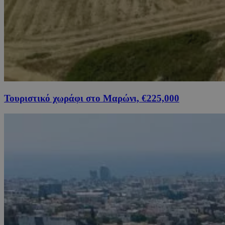
Τουριστικό χωράφι στο Μαρώνι, €225,000