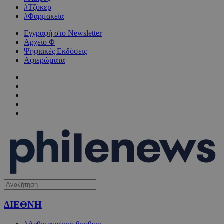
#Τζόκερ
#Φαρμακεία
Εγγραφή στο Newsletter
Αρχείο Φ
Ψηφιακές Εκδόσεις
Αφιερώματα
ΔΙΕΘΝΗ