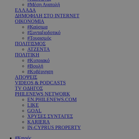
#Μέση Ανατολή
ΕΛΛΑΔΑ
ΔΗΜΟΦΙΛΗ ΣΤΟ INTERNET
ΟΙΚΟΝΟΜΙΑ
#Καύσιμα
#Συνταξιοδοτικό
#Τουρισμός
ΠΟΛΙΤΙΣΜΟΣ
ΑΤΖΕΝΤΑ
ΠΟΛΙΤΙΚΗ
#Κυπριακό
#Βουλή
#Κυβέρνηση
ΑΠΟΨΕΙΣ
VIDEOS & PODCASTS
TV ΟΔΗΓΟΣ
PHILENEWS NETWORK
EN.PHILENEWS.COM
LIKE
GOAL
ΧΡΥΣΕΣ ΣΥΝΤΑΓΕΣ
KARIERA
IN-CYPRUS PROPERTY
#Καιρός