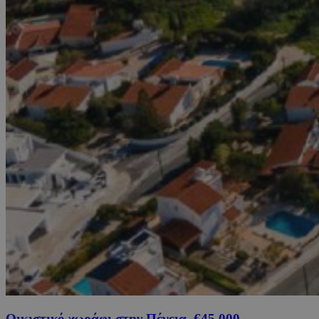
Οικιστικό χωράφι στην Πέγεια, €45,000