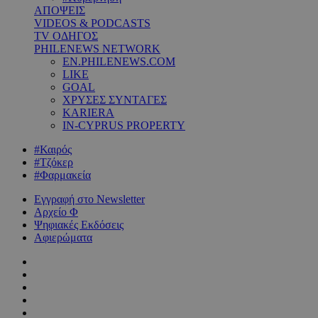
ΑΠΟΨΕΙΣ
VIDEOS & PODCASTS
TV ΟΔΗΓΟΣ
PHILENEWS NETWORK
EN.PHILENEWS.COM
LIKE
GOAL
ΧΡΥΣΕΣ ΣΥΝΤΑΓΕΣ
KARIERA
IN-CYPRUS PROPERTY
#Καιρός
#Τζόκερ
#Φαρμακεία
Εγγραφή στο Newsletter
Αρχείο Φ
Ψηφιακές Εκδόσεις
Αφιερώματα