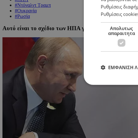
#Ντόναλντ Τραμπ
Ρυθμίσεις διαφή
#Ουκρανία
Ρυθμίσεις cookie
#Ρωσία
Αυτό είναι το σχέδιο των ΗΠΑ για κατάπαυση πυρός 
Απολυτως
απαραιτητα
ΕΜΦΑΝΙΣΗ 