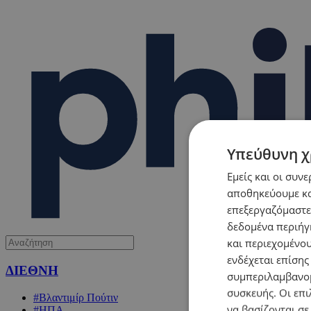
Υπεύθυνη χ
Εμείς και οι συν
αποθηκεύουμε κα
επεξεργαζόμαστε
δεδομένα περιήγη
και περιεχομένο
ενδέχεται επίσης
ΔΙΕΘΝΗ
συμπεριλαμβανομ
συσκευής. Οι επι
#Βλαντιμίρ Πούτιν
να βασίζονται σε
#ΗΠΑ