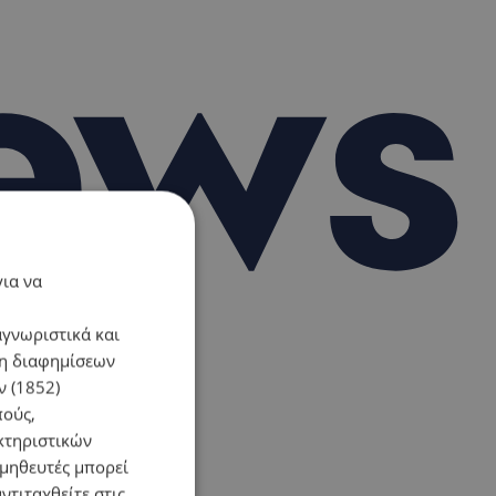
για να
αγνωριστικά και
ση διαφημίσεων
 (1852)
πούς,
κτηριστικών
ομηθευτές μπορεί
ντιταχθείτε στις