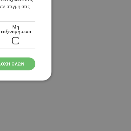
τε στιγμή στις
κυρώσεις
Μη
ταξινομημενα
ΔΟΧΗ ΟΛΩΝ