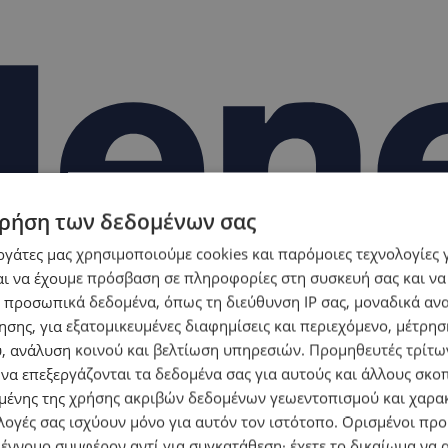
ρήση των δεδομένων σας
εργάτες μας χρησιμοποιούμε cookies και παρόμοιες τεχνολογίες 
ι να έχουμε πρόσβαση σε πληροφορίες στη συσκευή σας και να
 προσωπικά δεδομένα, όπως τη διεύθυνση IP σας, μοναδικά αν
σης, για εξατομικευμένες διαφημίσεις και περιεχόμενο, μέτρη
υ, ανάλυση κοινού και βελτίωση υπηρεσιών.
Προμηθευτές τρίτων
 να επεξεργάζονται τα δεδομένα σας για αυτούς και άλλους σκο
ένης της χρήσης ακριβών δεδομένων γεωεντοπισμού και χαρα
λογές σας ισχύουν μόνο για αυτόν τον ιστότοπο. Ορισμένοι πρ
 έννομο συμφέρον αντί για συγκατάθεση· έχετε το δικαίωμα να α