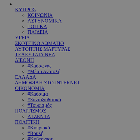
ΚΥΠΡΟΣ
ΚΟΙΝΩΝΙΑ
ΑΣΤΥΝΟΜΙΚΑ
ΤΟΠΙΚΑ
ΠΑΙΔΕΙΑ
ΥΓΕΙΑ
ΣΚΟΤΕΙΝΟ ΔΩΜΑΤΙΟ
ΑΥΤΟΠΤΗΣ ΜΑΡΤΥΡΑΣ
ΤΕΛΕΥΤΑΙΑ ΝΕΑ
ΔΙΕΘΝΗ
#Καύσωνας
#Μέση Ανατολή
ΕΛΛΑΔΑ
ΔΗΜΟΦΙΛΗ ΣΤΟ INTERNET
ΟΙΚΟΝΟΜΙΑ
#Καύσιμα
#Συνταξιοδοτικό
#Τουρισμός
ΠΟΛΙΤΙΣΜΟΣ
ΑΤΖΕΝΤΑ
ΠΟΛΙΤΙΚΗ
#Κυπριακό
#Βουλή
#Κυβέρνηση