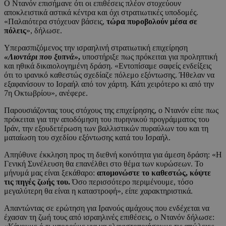
Ο Ντανόν επισήμανε ότι οι επιθέσεις πλέον στοχεύουν
αποκλειστικά αστικά κέντρα και όχι στρατιωτικές υποδομές.
«Παλαιότερα στόχευαν βάσεις,
τώρα πυροβολούν μέσα σε
πόλεις
», δήλωσε.
Υπερασπιζόμενος την ισραηλινή στρατιωτική επιχείρηση
«Λιοντάρι που ξυπνά»
,
υποστήριξε πως πρόκειται για προληπτική
και ηθικά δικαιολογημένη δράση. «Εντοπίσαμε σαφείς ενδείξεις
ότι το ιρανικό καθεστώς σχεδίαζε πόλεμο εξόντωσης. Ήθελαν να
εξαφανίσουν το Ισραήλ από τον χάρτη. Κάτι χειρότερο κι από την
7η Οκτωβρίου», ανέφερε.
Παρουσιάζοντας τους στόχους της επιχείρησης, ο Ντανόν είπε πως
πρόκειται για την αποδόμηση του πυρηνικού προγράμματος του
Ιράν, την εξουδετέρωση των βαλλιστικών πυραύλων του και τη
ματαίωση του σχεδίου εξόντωσης κατά του Ισραήλ.
Απηύθυνε έκκληση προς τη διεθνή κοινότητα για άμεση δράση: «Η
Γενική Συνέλευση θα επανέλθει στο θέμα των κυρώσεων. Το
μήνυμά μας είναι ξεκάθαρο:
απομονώστε το καθεστώς, κόψτε
τις πηγές ζωής του.
Όσο περισσότερο περιμένουμε, τόσο
μεγαλύτερη θα είναι η καταστροφή», είπε χαρακτηριστικά.
Απαντώντας σε ερώτηση για Ιρανούς αμάχους που ενδέχεται να
έχασαν τη ζωή τους από ισραηλινές επιθέσεις, ο Ντανόν δήλωσε: