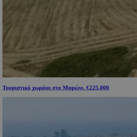
Τουριστικό χωράφι στο Μαρώνι, €225,000