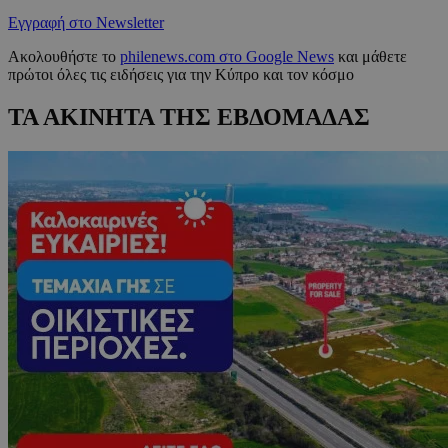
Εγγραφή στο Newsletter
Ακολουθήστε το
philenews.com στο Google News
και μάθετε
πρώτοι όλες τις ειδήσεις για την Κύπρο και τον κόσμο
ΤΑ ΑΚΙΝΗΤΑ ΤΗΣ ΕΒΔΟΜΑΔΑΣ