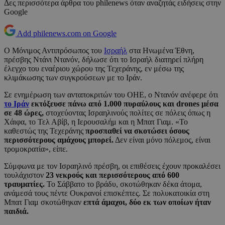
Δες περισσότερα άρθρα του philenews όταν αναζητάς ειδήσεις στην
Google
Add philenews.com on Google
Ο Μόνιμος Αντιπρόσωπος του
Ισραήλ
στα Ηνωμένα Έθνη,
πρέσβης Ντάνι Ντανόν, δήλωσε ότι το Ισραήλ διατηρεί πλήρη
έλεγχο του εναέριου χώρου της Τεχεράνης, εν μέσω της
κλιμάκωσης των συγκρούσεων με το Ιράν.
Σε ενημέρωση των ανταποκριτών του ΟΗΕ, ο Ντανόν ανέφερε ότι
το Ιράν
εκτόξευσε πάνω από 1.000 πυραύλους και drones μέσα
σε 48 ώρες,
στοχεύοντας Ισραηλινούς πολίτες σε πόλεις όπως η
Χάιφα, το Τελ Αβίβ, η Ιερουσαλήμ και η Μπατ Γιαμ. «Το
καθεστώς της Τεχεράνης
προσπαθεί να σκοτώσει όσους
περισσότερους αμάχους μπορεί.
Δεν είναι μόνο πόλεμος, είναι
τρομοκρατία», είπε.
Σύμφωνα με τον Ισραηλινό πρέσβη, οι επιθέσεις έχουν προκαλέσει
τουλάχιστον
23 νεκρούς και περισσότερους από 600
τραυματίες.
Το Σάββατο το βράδυ, σκοτώθηκαν δέκα άτομα,
ανάμεσά τους πέντε Ουκρανοί επισκέπτες. Σε πολυκατοικία στη
Μπατ Γιαμ σκοτώθηκαν
επτά άμαχοι, δύο εκ των οποίων ήταν
παιδιά.