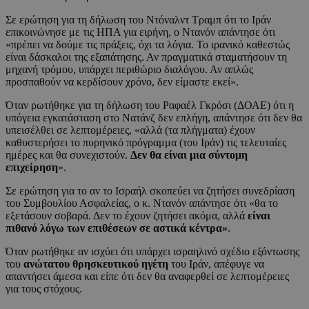
Σε ερώτηση για τη δήλωση του Ντόναλντ Τραμπ ότι το Ιράν
επικοινώνησε με τις ΗΠΑ για ειρήνη, ο Ντανόν απάντησε ότι
«πρέπει να δούμε τις πράξεις, όχι τα λόγια. Το ιρανικό καθεστώς
είναι δάσκαλοι της εξαπάτησης. Αν πραγματικά σταματήσουν τη
μηχανή τρόμου, υπάρχει περιθώριο διαλόγου. Αν απλώς
προσπαθούν να κερδίσουν χρόνο, δεν είμαστε εκεί».
Όταν ρωτήθηκε για τη δήλωση του Ραφαέλ Γκρόσι (ΔΟΑΕ) ότι η
υπόγεια εγκατάσταση στο Νατάνζ δεν επλήγη, απάντησε ότι δεν θα
υπεισέλθει σε λεπτομέρειες, «αλλά (τα πλήγματα) έχουν
καθυστερήσει το πυρηνικό πρόγραμμα (του Ιράν) τις τελευταίες
ημέρες και θα συνεχιστούν.
Δεν θα είναι μια σύντομη
επιχείρηση
».
Σε ερώτηση για το αν το Ισραήλ σκοπεύει να ζητήσει συνεδρίαση
του Συμβουλίου Ασφαλείας, ο κ. Ντανόν απάντησε ότι «θα το
εξετάσουν σοβαρά. Δεν το έχουν ζητήσει ακόμα, αλλά
είναι
πιθανό λόγω των επιθέσεων σε αστικά κέντρα»
.
Όταν ρωτήθηκε αν ισχύει ότι υπάρχει ισραηλινό σχέδιο εξόντωσης
του
ανώτατου θρησκευτικού ηγέτη
του Ιράν, απέφυγε να
απαντήσει άμεσα και είπε ότι δεν θα αναφερθεί σε λεπτομέρειες
για τους στόχους.