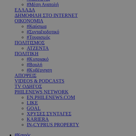
#Μέση Ανατολή
ΕΛΛΑΔΑ
ΔΗΜΟΦΙΛΗ ΣΤΟ INTERNET
ΟΙΚΟΝΟΜΙΑ
#Καύσιμα
#Συνταξιοδοτικό
#Τουρισμός
ΠΟΛΙΤΙΣΜΟΣ
ΑΤΖΕΝΤΑ
ΠΟΛΙΤΙΚΗ
#Κυπριακό
#Βουλή
#Κυβέρνηση
ΑΠΟΨΕΙΣ
VIDEOS & PODCASTS
TV ΟΔΗΓΟΣ
PHILENEWS NETWORK
EN.PHILENEWS.COM
LIKE
GOAL
ΧΡΥΣΕΣ ΣΥΝΤΑΓΕΣ
KARIERA
IN-CYPRUS PROPERTY
#Καιρός