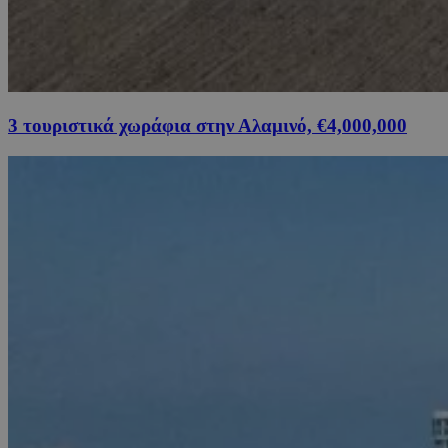
3 τουριστικά χωράφια στην Αλαμινό, €4,000,000