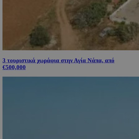
3 τουριστικά χωράφια στην Αγία Νάπα, από
€500,000