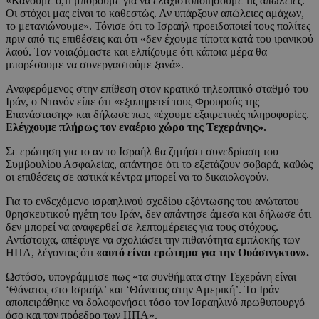
«Κάνουμε ό,τι μπορούμε για να ελαχιστοποιήσουμε τις απώλειες.
Οι στόχοι μας είναι το καθεστώς. Αν υπάρξουν απώλειες αμάχων,
το μετανιώνουμε». Τόνισε ότι το Ισραήλ προειδοποιεί τους πολίτες
πριν από τις επιθέσεις και ότι «δεν έχουμε τίποτα κατά του ιρανικού
λαού. Τον νοιαζόμαστε και ελπίζουμε ότι κάποια μέρα θα
μπορέσουμε να συνεργαστούμε ξανά».
Αναφερόμενος στην επίθεση στον κρατικό τηλεοπτικό σταθμό του
Ιράν, ο Ντανόν είπε ότι «εξυπηρετεί τους Φρουρούς της
Επανάστασης» και δήλωσε πως «έχουμε εξαιρετικές πληροφορίες.
Ε
λέγχουμε πλήρως τον εναέριο χώρο της Τεχεράνης».
Σε ερώτηση για το αν το Ισραήλ θα ζητήσει συνεδρίαση του
Συμβουλίου Ασφαλείας, απάντησε ότι το εξετάζουν σοβαρά, καθώς
οι επιθέσεις σε αστικά κέντρα μπορεί να το δικαιολογούν.
Για το ενδεχόμενο ισραηλινού σχεδίου εξόντωσης του ανώτατου
θρησκευτικού ηγέτη του Ιράν, δεν απάντησε άμεσα και δήλωσε ότι
δεν μπορεί να αναφερθεί σε λεπτομέρειες για τους στόχους.
Αντίστοιχα, απέφυγε να σχολιάσει την πιθανότητα εμπλοκής των
ΗΠΑ, λέγοντας ότι
«αυτό είναι ερώτημα για την Ουάσινγκτον».
Ωστόσο, υπογράμμισε πως «τα συνθήματα στην Τεχεράνη είναι
‘Θάνατος στο Ισραήλ’ και ‘Θάνατος στην Αμερική’. Το Ιράν
αποπειράθηκε να δολοφονήσει τόσο τον Ισραηλινό πρωθυπουργό
όσο και τον πρόεδρο των ΗΠΑ».