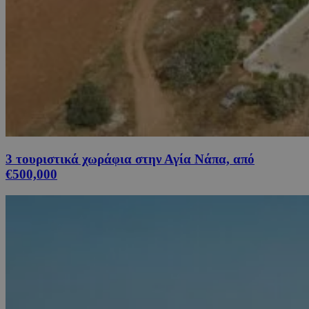
3 τουριστικά χωράφια στην Αγία Νάπα, από
€500,000