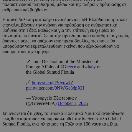
παλαιστινιακού πληθυσμού, μέσω και της πλήρους πρόσβασης σε
ανθρωπιστική βοήθεια».
Η κοινή δήλωση καταλήγει αναφέροντας: «Η Ελλάδα και η Ιταλία
επαναλαμβάνουν την ανάγκη για πρόσβαση σε ανθρωπιστική
βοήθεια στη Γάζα, καθώς και για την επίτευξη εκεχειρίας το
συντομότερο δυνατό. Σε αυτήν την εξαιρετικά ευαίσθητη συγκυρία,
άπαντες πρέπει να απέχουν από πρωτοβουλίες, τις οποίες θα
μπορούσαν να εκμεταλλευθούν εκείνοι που εξακολουθούν να
απορρίπτουν την ειρήνη».
📌 Joint Declaration of the Ministers of
Foreign Affairs of
#Greece
and
#Italy
on
the Global Sumud Flotilla
🔗
https://t.co/jif30yuwIZ
pic.twitter.com/0NWGe3dpXH
— Υπουργείο Εξωτερικών
(@GreeceMFA)
October 1, 2025
Σημειώνεται ότι χθες, το ιταλικό Πολεμικό Ναυτικό ανακοίνωσε
πως θα σταματούσε να παρακολουθεί τον διεθνή στόλο Global
Sumud Flotilla, ενώ πλησίασε τη Γάζα στα 150 ναυτικά μίλια.