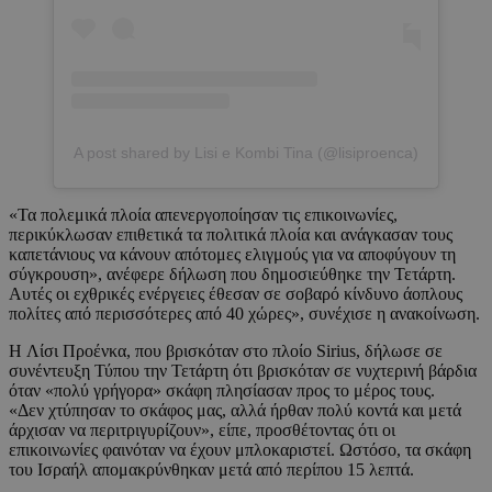
A post shared by Lisi e Kombi Tina (@lisiproenca)
«Τα πολεμικά πλοία απενεργοποίησαν τις επικοινωνίες,
περικύκλωσαν επιθετικά τα πολιτικά πλοία και ανάγκασαν τους
καπετάνιους να κάνουν απότομες ελιγμούς για να αποφύγουν τη
σύγκρουση», ανέφερε δήλωση που δημοσιεύθηκε την Τετάρτη.
Αυτές οι εχθρικές ενέργειες έθεσαν σε σοβαρό κίνδυνο άοπλους
πολίτες από περισσότερες από 40 χώρες», συνέχισε η ανακοίνωση.
Η Λίσι Προένκα, που βρισκόταν στο πλοίο Sirius, δήλωσε σε
συνέντευξη Τύπου την Τετάρτη ότι βρισκόταν σε νυχτερινή βάρδια
όταν «πολύ γρήγορα» σκάφη πλησίασαν προς το μέρος τους.
«Δεν χτύπησαν το σκάφος μας, αλλά ήρθαν πολύ κοντά και μετά
άρχισαν να περιτριγυρίζουν», είπε, προσθέτοντας ότι οι
επικοινωνίες φαινόταν να έχουν μπλοκαριστεί. Ωστόσο, τα σκάφη
του Ισραήλ απομακρύνθηκαν μετά από περίπου 15 λεπτά.