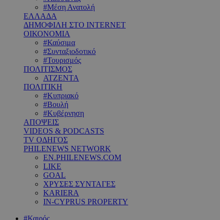
#Μέση Ανατολή
ΕΛΛΑΔΑ
ΔΗΜΟΦΙΛΗ ΣΤΟ INTERNET
ΟΙΚΟΝΟΜΙΑ
#Καύσιμα
#Συνταξιοδοτικό
#Τουρισμός
ΠΟΛΙΤΙΣΜΟΣ
ΑΤΖΕΝΤΑ
ΠΟΛΙΤΙΚΗ
#Κυπριακό
#Βουλή
#Κυβέρνηση
ΑΠΟΨΕΙΣ
VIDEOS & PODCASTS
TV ΟΔΗΓΟΣ
PHILENEWS NETWORK
EN.PHILENEWS.COM
LIKE
GOAL
ΧΡΥΣΕΣ ΣΥΝΤΑΓΕΣ
KARIERA
IN-CYPRUS PROPERTY
#Καιρός