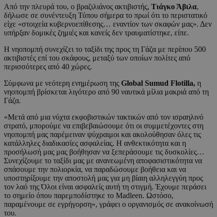
Από την πλευρά του, ο βραζιλιάνος ακτιβιστής,
Τιάγκο Άβιλα
,
δήλωσε σε συνέντευξη Τύπου σήμερα το πρωί ότι το περιστατικό
είχε «στοιχεία κυβερνοεπίθεσης… εναντίον των σκαφών μας». Δεν
υπήρξαν δομικές ζημιές και κανείς δεν τραυματίστηκε, είπε.
Η νηοπομπή συνεχίζει το ταξίδι της προς τη Γάζα με περίπου 500
ακτιβιστές επί του σκάφους, μεταξύ των οποίων πολίτες από
περισσότερες από 40 χώρες.
Σύμφωνα με νεότερη ενημέρωση της
Global Sumud Flotilla,
η
νηοπομπή βρίσκεται λιγότερο από 90 ναυτικά μίλια μακριά από τη
Γάζα.
«Μετά από μια νύχτα εκφοβιστικών τακτικών από τον ισραηλινό
στρατό, μπορούμε να επιβεβαιώσουμε ότι οι συμμετέχοντες στη
νηοπομπή μας παρέμειναν ψύχραιμοι και ακολούθησαν όλες τις
κατάλληλες διαδικασίες ασφαλείας. Η ανθεκτικότητα και η
προσήλωσή μας μας βοήθησαν να ξεπεράσουμε τις δυσκολίες…
Συνεχίζουμε το ταξίδι μας με ανανεωμένη αποφασιστικότητα να
σπάσουμε την πολιορκία, να παραδώσουμε βοήθεια και να
υποστηρίξουμε την αποστολή μας για μη βίαιη αλληλεγγύη προς
τον λαό της Όλοι είναι ασφαλείς αυτή τη στιγμή. Έχουμε περάσει
το σημείο όπου παρεμποδίστηκε το Madleen. Ωστόσο,
παραμένουμε σε εγρήγορση», γράφει ο οργανισμός σε ανακοίνωσή
του.