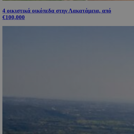
4 οικιστικά οικόπεδα στην Λακατάμεια, από
€100,000