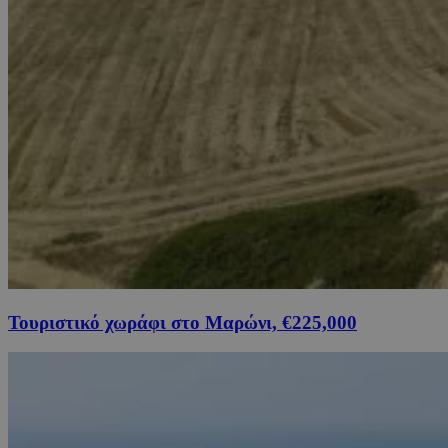
Τουριστικό χωράφι στο Μαρώνι, €225,000