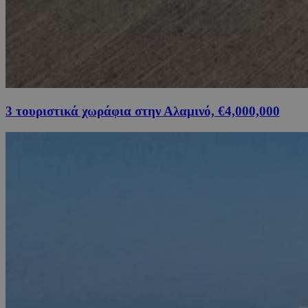
3 τουριστικά χωράφια στην Αλαμινό, €4,000,000