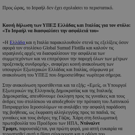
Προς ώρας, το Ισραήλ δεν έχει σχολιάσει το περιστατικό.
Κοινή δήλωση των ΥΠΕΞ Ελλάδας και Ιταλίας για τον στόλο:
«Το Ισραήλ να διασφαλίσει την ασφάλειά του»
«Η
Ελλάδα
και η Ιταλία παρακολουθούν στενά τις εξελίξεις όσον
αφορά τον στολίσκο Global Sumud Flotilla και καλούν τις
ισραηλινές αρχές να διασφαλίσουν την ασφάλεια των
συμμετεχόντων και να επιτρέψουν την παροχή όλων των μέτρων
προξενικής συνδρομής», αναφέρει κοινή ανακοίνωση των
υπουργών Εξωτερικών Ελλάδας και Ιταλίας, σύμφωνα με
ανακοίνωση του ΥΠΕΞ που δημοσιεύθηκε νωρίτερα σήμερα.
Στην ανακοίνωση προστίθενται και τα εξής: «Εμείς, οι Υπουργοί
Εξωτερικών της Ελληνικής Δημοκρατίας και της Ιταλικής
Δημοκρατίας, απευθύνουμε έκκληση προς τις γυναίκες και τους
άνδρες του στολίσκου να αποδεχθούν την πρόταση του Λατινικού
Πατριαρχείου Ιεροσολύμων να αναλάβει την ασφαλή παράδοση
της βοήθειας, ως έκφραση αλληλεγγύης προς τα παιδιά, τις
γυναίκες και τους άνδρες της Γάζας. Χάρη στη διπλωματική
πρωτοβουλία του Προέδρου των ΗΠΑ,
Ντόναλντ
Τραμπ,
παρουσιάζεται, για πρώτη φορά, μια απτή ευκαιρία να
τερματισθεί αυτή η βίαιη σύγκρουση και η οδύνη του