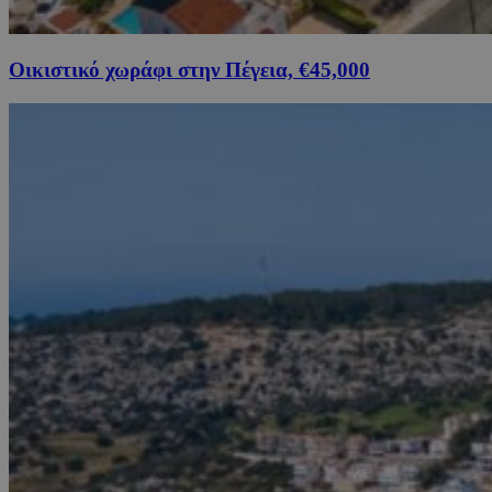
Οικιστικό χωράφι στην Πέγεια, €45,000