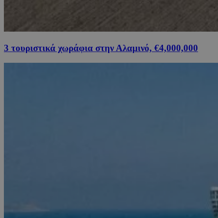
3 τουριστικά χωράφια στην Αλαμινό, €4,000,000