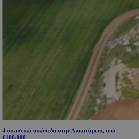
4 οικιστικά οικόπεδα στην Λακατάμεια, από
€100,000