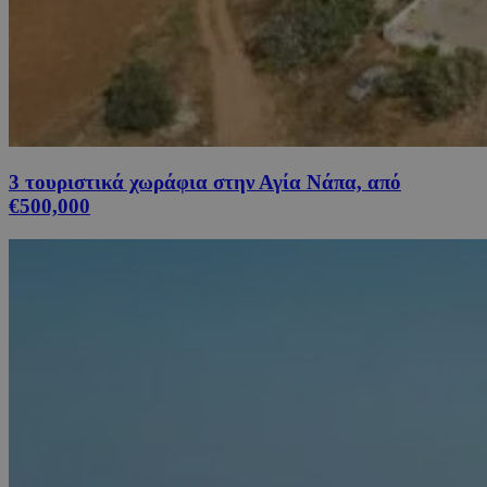
3 τουριστικά χωράφια στην Αγία Νάπα, από
€500,000