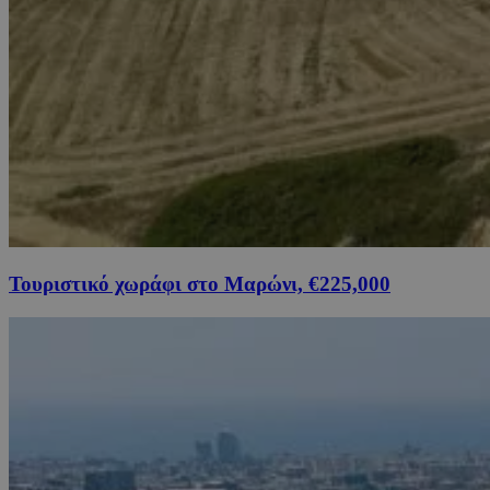
Τουριστικό χωράφι στο Μαρώνι, €225,000