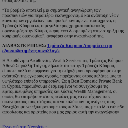
στους πελάτες της.
“Το βραβείο αποτελεί μια σημαντική αναγνώριση των
προσπαθειών για περαιτέρω εκσυγχρονισμό και ανάπτυξη νέων
καινοτόμων εργαλείων που προσφέρονται, ενώ ταυτόχρονα, η
Τράπεζα Κύπρου ως ο μεγαλύτερος χρηματοπιστωτικός
οργανισμός στην Κύπρο, παραμένει δεσμευμένη στην στήριξη της
κυπριακής οικονομίας”, αναφέρει στην ανακοίνωσή της.
ΔΙΑΒΑΣΤΕ ΕΠΙΣΗΣ:
Τράπεζα Κύπρου: Απορρίπτει μη
εξουσιοδοτημένες συναλλαγές
Η Διευθύντρια Διεύθυνσης Wealth Services της Τράπεζας Κύπρου
Αθηνά Σιηπιλλή Τσίγκη, δήλωσε ότι «στην Τράπεζα Κύπρου,
είμαστε πολύ υπερήφανοι για τη στήριξη που προσφέρουμε στην
ανάπτυξη της εγχώριας αγοράς, παρέχοντας στους πελάτες μας το
υψηλότερο επίπεδο υπηρεσιών. Ως η Best Domestic Private Bank
in Cyprus, παραμένουμε δεσμευμένοι να συνεχίσουμε τις
εξατομικευμένες υπηρεσίες και λύσεις Wealth Management, οι
οποίες θα επιτρέψουν στους πελάτες μας να επιτύχουν τους
οικονομικούς τους στόχους και να καλύψουν τις ανάγκες τους.
Συνεχίζουμε να εξυπηρετούμε τους πελάτες μας με το ίδιο επίπεδο
αφοσίωσης και αριστείας που μας χάρισε αυτή την αναγνώριση».
Εγγραφή στο Newsletter