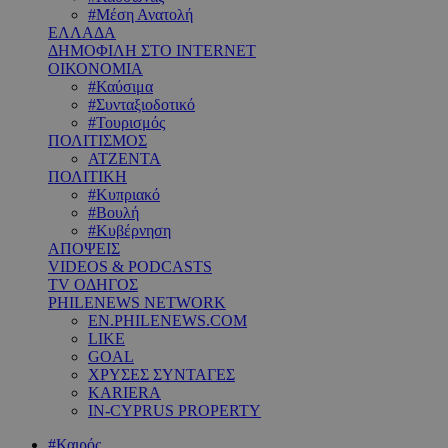
#Μέση Ανατολή
ΕΛΛΑΔΑ
ΔΗΜΟΦΙΛΗ ΣΤΟ INTERNET
ΟΙΚΟΝΟΜΙΑ
#Καύσιμα
#Συνταξιοδοτικό
#Τουρισμός
ΠΟΛΙΤΙΣΜΟΣ
ΑΤΖΕΝΤΑ
ΠΟΛΙΤΙΚΗ
#Κυπριακό
#Βουλή
#Κυβέρνηση
ΑΠΟΨΕΙΣ
VIDEOS & PODCASTS
TV ΟΔΗΓΟΣ
PHILENEWS NETWORK
EN.PHILENEWS.COM
LIKE
GOAL
ΧΡΥΣΕΣ ΣΥΝΤΑΓΕΣ
KARIERA
IN-CYPRUS PROPERTY
#Καιρός