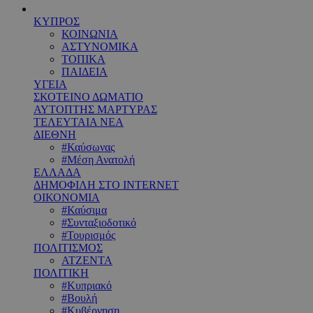
ΚΥΠΡΟΣ
ΚΟΙΝΩΝΙΑ
ΑΣΤΥΝΟΜΙΚΑ
ΤΟΠΙΚΑ
ΠΑΙΔΕΙΑ
ΥΓΕΙΑ
ΣΚΟΤΕΙΝΟ ΔΩΜΑΤΙΟ
ΑΥΤΟΠΤΗΣ ΜΑΡΤΥΡΑΣ
ΤΕΛΕΥΤΑΙΑ ΝΕΑ
ΔΙΕΘΝΗ
#Καύσωνας
#Μέση Ανατολή
ΕΛΛΑΔΑ
ΔΗΜΟΦΙΛΗ ΣΤΟ INTERNET
ΟΙΚΟΝΟΜΙΑ
#Καύσιμα
#Συνταξιοδοτικό
#Τουρισμός
ΠΟΛΙΤΙΣΜΟΣ
ΑΤΖΕΝΤΑ
ΠΟΛΙΤΙΚΗ
#Κυπριακό
#Βουλή
#Κυβέρνηση