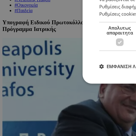
#Οικονομία
Ρυθμίσεις διαφή
#Παιδεία
Ρυθμίσεις cookie
Υπογραφή Ειδικού Πρωτοκόλλου Συνεργασίας μεταξύ
Απολυτως
Πρόγραμμα Ιατρικής
απαραιτητα
ΕΜΦΑΝΙΣΗ 