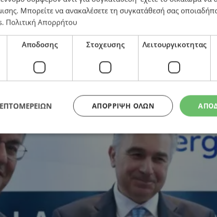
μισης
. Μπορείτε να ανακαλέσετε τη συγκατάθεσή σας οποιαδήπο
s
.
Πολιτική Απορρήτου
 του Δημοκριτείου Παν. Θράκης και του Παν. Νεάπο
Αποδοσης
Στοχευσης
Λειτουργικοτητας
ΛΕΠΤΟΜΕΡΕΙΩΝ
ΑΠΌΡΡΙΨΗ ΌΛΩΝ
ΑΠΟ