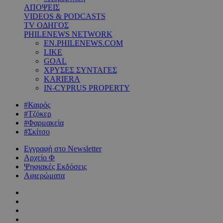
ΑΠΟΨΕΙΣ
VIDEOS & PODCASTS
TV ΟΔΗΓΟΣ
PHILENEWS NETWORK
EN.PHILENEWS.COM
LIKE
GOAL
ΧΡΥΣΕΣ ΣΥΝΤΑΓΕΣ
KARIERA
IN-CYPRUS PROPERTY
#Καιρός
#Τζόκερ
#Φαρμακεία
#Σκίτσο
Εγγραφή στο Newsletter
Αρχείο Φ
Ψηφιακές Εκδόσεις
Αφιερώματα