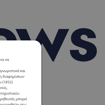
για να
αγνωριστικά και
ση διαφημίσεων
 (1852)
πούς,
κτηριστικών
ομηθευτές μπορεί
ντιταχθείτε στις