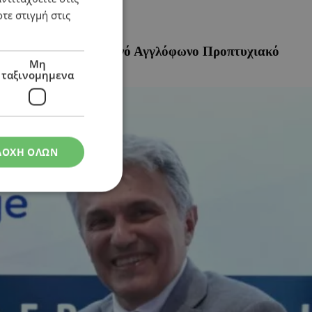
τε στιγμή στις
λις Πάφος για το Κοινό Αγγλόφωνο Προπτυχιακό
Μη
ταξινομημενα
ΔΟΧΗ ΟΛΩΝ