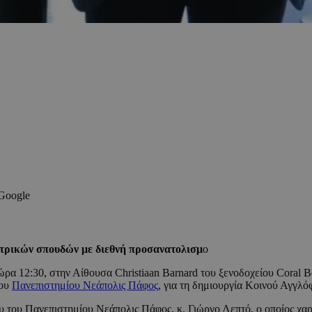
 Google
ατρικών σπουδών με διεθνή προσανατολισμ
o
 ώρα 12:30, στην Αίθουσα Christiaan Barnard του ξενοδοχείου Coral
του
Πανεπιστημίου Νεάπολις Πάφος
, για τη δημιουργία Κοινού Αγγ
του Πανεπιστημίου Νεάπολις Πάφος, κ. Γιώργο Λεπτό, ο οποίος χαρακ