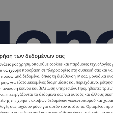
ρήση των δεδομένων σας
εργάτες μας χρησιμοποιούμε cookies και παρόμοιες τεχνολογίες 
ι να έχουμε πρόσβαση σε πληροφορίες στη συσκευή σας και να
 προσωπικά δεδομένα, όπως τη διεύθυνση IP σας, μοναδικά αν
σης, για εξατομικευμένες διαφημίσεις και περιεχόμενο, μέτρη
υ, ανάλυση κοινού και βελτίωση υπηρεσιών.
Προμηθευτές τρίτων
 να επεξεργάζονται τα δεδομένα σας για αυτούς και άλλους σκο
ένης της χρήσης ακριβών δεδομένων γεωεντοπισμού και χαρα
λογές σας ισχύουν μόνο για αυτόν τον ιστότοπο. Ορισμένοι πρ
 έννομο συμφέρον αντί για συγκατάθεση· έχετε το δικαίωμα να α