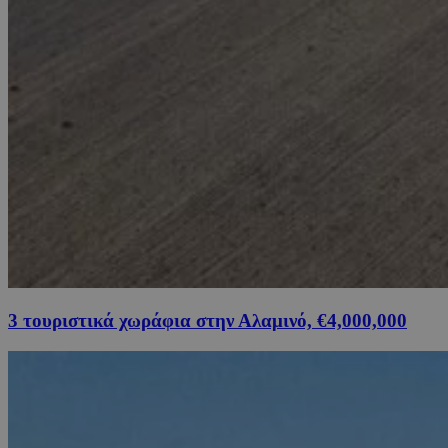
3 τουριστικά χωράφια στην Αλαμινό, €4,000,000