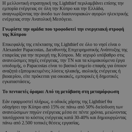
Η μελλοντική στρατηγική της Lighthief περιλαμβάνει επίσης την
εμπορία ενέργειας σε όλη την Κύπρο και την Ελλάδα,
αναγνωρίζοντας την άνοδο των διασυνοριακών αγορών ηλεκτρικής
ενέργειας στην Ανατολική Μεσόγειο.
Γνωρίστε την ομάδα που τροφοδοτεί την ενεργειακή στροφή
της Κύπρου
Επικεφαλής της επέκτασης της Lighthief σε όλο το νησί είναι ο
Alexander Papacostas, Διευθυντής Επιχειρηματικής Ανάπτυξης της
εταιρείας για την περιοχή της Κύπρου. Με ισχυρό υπόβαθρο στις
ανανεώσιμες πηγές ενέργειας, την ΤΝ και τα κλιμακούμενα έργα
υποδομής, ο Papacostas είναι το βασικό σημείο επαφής για όποιον
αναζητά εξατομικευμένες λύσεις ηλιακής, αιολικής ενέργειας ή
βιοαερίου, είτε πρόκειται για οικιακές, εμπορικές ή δημοτικές
εγκαταστάσεις.
Το πενταετές όραμα: Από τη μετάβαση στη μεταμόρφωση
Εάν εφαρμοστεί πλήρως, ο οδικός χάρτης της Lighthief θα
οδηγήσει την Κύπρο από 15% σε πάνω από 50% διείσδυση των
ανανεώσιμων πηγών ενέργειας μέσα σε πέντε χρόνια, μειώνοντας
ταυτόχρονα το κόστος ενέργειας κατά 30-40% και δημιουργώντας
πάνω από 2.500 τοπικές θέσεις εργασίας.