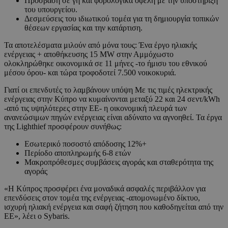
Πρόσβαση σε γη και φορολογικά οφέλη με την υποστήριξη
του υπουργείου.
Δεσμεύσεις του ιδιωτικού τομέα για τη δημιουργία τοπικών
θέσεων εργασίας και την κατάρτιση.
Τα αποτελέσματα μιλούν από μόνα τους: Ένα έργο ηλιακής
ενέργειας + αποθήκευσης 15 MW στην Αμμόχωστο
ολοκληρώθηκε οικονομικά σε 11 μήνες -το ήμισυ του εθνικού
μέσου όρου- και τώρα τροφοδοτεί 7.500 νοικοκυριά.
Γιατί οι επενδυτές το λαμβάνουν υπόψη Με τις τιμές ηλεκτρικής
ενέργειας στην Κύπρο να κυμαίνονται μεταξύ 22 και 24 σεντ/kWh
-από τις υψηλότερες στην ΕΕ- η οικονομική πλευρά των
ανανεώσιμων πηγών ενέργειας είναι αδύνατο να αγνοηθεί. Τα έργα
της Lighthief προσφέρουν συνήθως:
Εσωτερικό ποσοστό απόδοσης 12%+
Περίοδο αποπληρωμής 6-8 ετών
Μακροπρόθεσμες συμβάσεις αγοράς και σταθερότητα της
αγοράς
«Η Κύπρος προσφέρει ένα μοναδικά ασφαλές περιβάλλον για
επενδύσεις στον τομέα της ενέργειας -απομονωμένο δίκτυο,
ισχυρή ηλιακή ενέργεια και σαφή ζήτηση που καθοδηγείται από την
ΕΕ», λέει ο Sybaris.