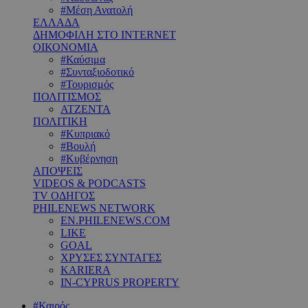
#Μέση Ανατολή
ΕΛΛΑΔΑ
ΔΗΜΟΦΙΛΗ ΣΤΟ INTERNET
ΟΙΚΟΝΟΜΙΑ
#Καύσιμα
#Συνταξιοδοτικό
#Τουρισμός
ΠΟΛΙΤΙΣΜΟΣ
ΑΤΖΕΝΤΑ
ΠΟΛΙΤΙΚΗ
#Κυπριακό
#Βουλή
#Κυβέρνηση
ΑΠΟΨΕΙΣ
VIDEOS & PODCASTS
TV ΟΔΗΓΟΣ
PHILENEWS NETWORK
EN.PHILENEWS.COM
LIKE
GOAL
ΧΡΥΣΕΣ ΣΥΝΤΑΓΕΣ
KARIERA
IN-CYPRUS PROPERTY
#Καιρός