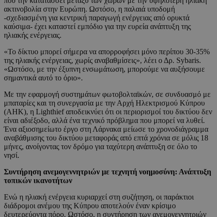
που την κατατάσσει μεταξύ των χωρών με την υψηλότερη ηλιακή
ακτινοβολία στην Ευρώπη. Ωστόσο, η παλαιά υποδομή
-σχεδιασμένη για κεντρική παραγωγή ενέργειας από ορυκτά
καύσιμα- έχει καταστεί εμπόδιο για την ευρεία ανάπτυξη της
ηλιακής ενέργειας.
«Το δίκτυο μπορεί σήμερα να απορροφήσει μόνο περίπου 30-35%
της ηλιακής ενέργειας, χωρίς αναβαθμίσεις», λέει ο Δρ. Sybaris.
«Ωστόσο, με την έξυπνη ενσωμάτωση, μπορούμε να αυξήσουμε
σημαντικά αυτό το όριο».
Με την εφαρμογή συστημάτων φωτοβολταϊκών, σε συνδυασμό με
μπαταρίες και τη συνεργασία με την Αρχή Ηλεκτρισμού Κύπρου
(ΑΗΚ), η Lighthief αποδεικνύει ότι οι περιορισμοί του δικτύου δεν
είναι αδιέξοδο, αλλά ένα τεχνικό πρόβλημα που μπορεί να λυθεί.
Ένα αξιοσημείωτο έργο στη Λάρνακα μείωσε το χρονοδιάγραμμα
αναβάθμισης του δικτύου μεταφοράς από επτά χρόνια σε μόλις 18
μήνες, ανοίγοντας τον δρόμο για ταχύτερη ανάπτυξη σε όλο το
νησί.
Συντήρηση ανεμογεννητριών με τεχνητή νοημοσύνη: Ανάπτυξη
τοπικών ικανοτήτων
Ενώ η ηλιακή ενέργεια κυριαρχεί στη συζήτηση, οι παράκτιοι
διάδρομοι ανέμου της Κύπρου αποτελούν έναν κρίσιμο
δευτερεύοντα πόρο. Ωστόσο, η συντήρηση των ανεμογεννητριών