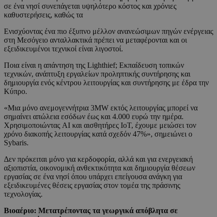
σε ένα νησί συνεπάγεται υψηλότερο κόστος και χρόνιες
καθυστερήσεις, καθώς τα
Ενισχύοντας ένα πιο έξυπνο μέλλον ανανεώσιμων πηγών ενέργειας
στη Μεσόγειο ανταλλακτικά πρέπει να μεταφέρονται και οι
εξειδικευμένοι τεχνικοί είναι λιγοστοί.
Ποια είναι η απάντηση της Lighthief; Εκπαίδευση τοπικών
τεχνικών, ανάπτυξη εργαλείων προληπτικής συντήρησης και
δημιουργία ενός κέντρου λειτουργίας και συντήρησης με έδρα την
Κύπρο.
«Μια μόνο ανεμογεννήτρια 3MW εκτός λειτουργίας μπορεί να
σημαίνει απώλεια εσόδων έως και 4.000 ευρώ την ημέρα.
Χρησιμοποιώντας AI και αισθητήρες IoT, έχουμε μειώσει τον
χρόνο διακοπής λειτουργίας κατά σχεδόν 47%», σημειώνει ο
Sybaris.
Δεν πρόκειται μόνο για κερδοφορία, αλλά και για ενεργειακή
αξιοπιστία, οικονομική ανθεκτικότητα και δημιουργία θέσεων
εργασίας σε ένα νησί όπου υπάρχει επείγουσα ανάγκη για
εξειδικευμένες θέσεις εργασίας στον τομέα της πράσινης
τεχνολογίας.
Βιοαέριο: Μετατρέποντας τα γεωργικά απόβλητα σε