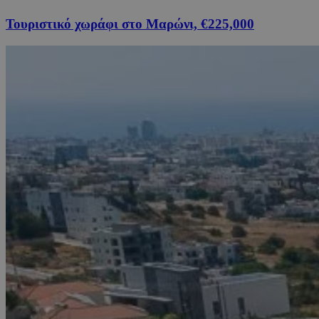
Τουριστικό χωράφι στο Μαρώνι, €225,000