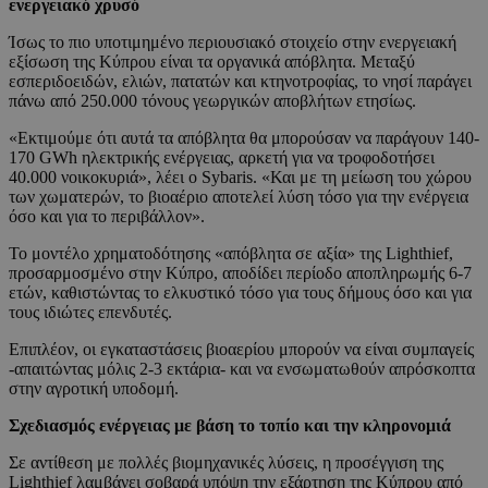
ενεργειακό χρυσό
Ίσως το πιο υποτιμημένο περιουσιακό στοιχείο στην ενεργειακή
εξίσωση της Κύπρου είναι τα οργανικά απόβλητα. Μεταξύ
εσπεριδοειδών, ελιών, πατατών και κτηνοτροφίας, το νησί παράγει
πάνω από 250.000 τόνους γεωργικών αποβλήτων ετησίως.
«Εκτιμούμε ότι αυτά τα απόβλητα θα μπορούσαν να παράγουν 140-
170 GWh ηλεκτρικής ενέργειας, αρκετή για να τροφοδοτήσει
40.000 νοικοκυριά», λέει ο Sybaris. «Και με τη μείωση του χώρου
των χωματερών, το βιοαέριο αποτελεί λύση τόσο για την ενέργεια
όσο και για το περιβάλλον».
Το μοντέλο χρηματοδότησης «απόβλητα σε αξία» της Lighthief,
προσαρμοσμένο στην Κύπρο, αποδίδει περίοδο αποπληρωμής 6-7
ετών, καθιστώντας το ελκυστικό τόσο για τους δήμους όσο και για
τους ιδιώτες επενδυτές.
Επιπλέον, οι εγκαταστάσεις βιοαερίου μπορούν να είναι συμπαγείς
-απαιτώντας μόλις 2-3 εκτάρια- και να ενσωματωθούν απρόσκοπτα
στην αγροτική υποδομή.
Σχεδιασμός ενέργειας με βάση το τοπίο και την κληρονομιά
Σε αντίθεση με πολλές βιομηχανικές λύσεις, η προσέγγιση της
Lighthief λαμβάνει σοβαρά υπόψη την εξάρτηση της Κύπρου από