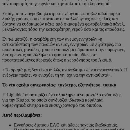
τον τουρισμό, τη γεωργία και την πολιτιστική κληρονομιά.
Εισάγετε την αγροβιοηλεκτρική ενέργεια: φωτοβολταϊκά πάρκα
διπλής χρήσης που επιτρέπουν σε καλλιέργειες όπως ελιές και
βότανα να ευδοκιμούν κάτω από σκιασμένα φωτοβολταϊκά πάνελ,
βελτιώνοντας τόσο την κατακράτηση νερού όσο και τις αποδόσεις.
Εν τω μεταξύ, η αναβάθμιση των ανεμογεννητριών -η
αντικατάσταση των παλαιών ανεμογεννητριών με λιγότερες, πιο
αποδοτικές μονάδες- μπορεί να αυξήσει δραματικά την παραγωγή,
διατηρώντας παράλληλα το φυσικό τοπίο, ιδίως σε
προστατευόμενες περιοχές όπως η χερσόνησος του Ακάμα.
«Το όραμά μας δεν είναι απλώς ανανεώσιμο -είναι αναγεννητικό. Η
ενέργεια πρέπει να ενισχύει τη γη, όχι να την αντικαθιστά».
Το νέο σχέδιο συνεργασίας: ταχύτερο, εξυπνότερο, τοπικό
Η Lighthief υποστηρίζει ένα ολοκληρωμένο μοντέλο ανάπτυξης
για την Κύπρο, το οποίο συνδυάζει ιδιωτικά κεφάλαια,
κυβερνητικά κίνητρα και εκσυγχρονισμό του δικτύου.
Αυτό περιλαμβάνει:
Εγγυήσεις δικτύου EAC και άδειες ταχείας διαδικασίας.