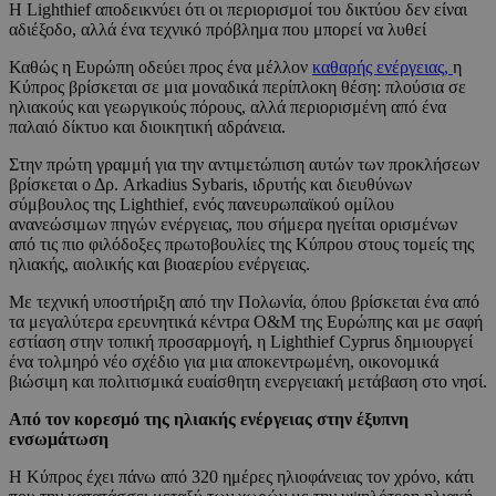
Η Lighthief αποδεικνύει ότι οι περιορισμοί του δικτύου δεν είναι
αδιέξοδο, αλλά ένα τεχνικό πρόβλημα που μπορεί να λυθεί
Καθώς η Ευρώπη οδεύει προς ένα μέλλον
καθαρής ενέργειας,
η
Κύπρος βρίσκεται σε μια μοναδικά περίπλοκη θέση: πλούσια σε
ηλιακούς και γεωργικούς πόρους, αλλά περιορισμένη από ένα
παλαιό δίκτυο και διοικητική αδράνεια.
Στην πρώτη γραμμή για την αντιμετώπιση αυτών των προκλήσεων
βρίσκεται ο Δρ. Arkadius Sybaris, ιδρυτής και διευθύνων
σύμβουλος της Lighthief, ενός πανευρωπαϊκού ομίλου
ανανεώσιμων πηγών ενέργειας, που σήμερα ηγείται ορισμένων
από τις πιο φιλόδοξες πρωτοβουλίες της Κύπρου στους τομείς της
ηλιακής, αιολικής και βιοαερίου ενέργειας.
Με τεχνική υποστήριξη από την Πολωνία, όπου βρίσκεται ένα από
τα μεγαλύτερα ερευνητικά κέντρα O&M της Ευρώπης και με σαφή
εστίαση στην τοπική προσαρμογή, η Lighthief Cyprus δημιουργεί
ένα τολμηρό νέο σχέδιο για μια αποκεντρωμένη, οικονομικά
βιώσιμη και πολιτισμικά ευαίσθητη ενεργειακή μετάβαση στο νησί.
Από τον κορεσμό της ηλιακής ενέργειας στην έξυπνη
ενσωμάτωση
Η Κύπρος έχει πάνω από 320 ημέρες ηλιοφάνειας τον χρόνο, κάτι