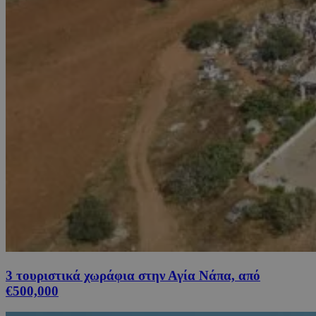
3 τουριστικά χωράφια στην Αγία Νάπα, από
€500,000