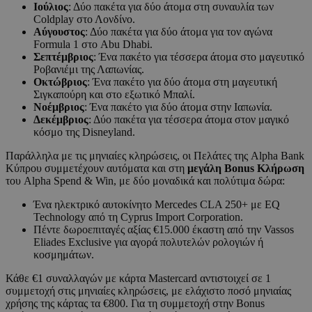
Ιούλιος
: Δύο πακέτα για δύο άτομα στη συναυλία των
Coldplay στο Λονδίνο.
Αύγουστος
: Δύο πακέτα για δύο άτομα για τον αγώνα
Formula 1 στο Abu Dhabi.
Σεπτέμβριος
: Ένα πακέτο για τέσσερα άτομα στο μαγευτικό
Ροβανιέμι της Λαπωνίας.
Οκτώβριος
: Ένα πακέτο για δύο άτομα στη μαγευτική
Σιγκαπούρη και στο εξωτικό Μπαλί.
Νοέμβριος
: Ένα πακέτο για δύο άτομα στην Ιαπωνία.
Δεκέμβριος
: Δύο πακέτα για τέσσερα άτομα στον μαγικό
κόσμο της Disneyland.
Παράλληλα με τις μηνιαίες κληρώσεις, οι Πελάτες της Alpha Bank
Κύπρου συμμετέχουν αυτόματα και στη
μεγάλη
Bonus
Κλήρωση
του Alpha Spend & Win, με δύο μοναδικά και πολύτιμα δώρα:
Ένα ηλεκτρικό αυτοκίνητο Mercedes CLA 250+ με EQ
Technology από τη Cyprus Import Cοrporation.
Πέντε δωροεπιταγές αξίας €15.000 έκαστη από την Vassos
Eliades Exclusive για αγορά πολυτελών ρολογιών ή
κοσμημάτων.
Κάθε €1 συναλλαγών με κάρτα Mastercard αντιστοιχεί σε 1
συμμετοχή στις μηνιαίες κληρώσεις, με ελάχιστο ποσό μηνιαίας
χρήσης της κάρτας τα €800. Για τη συμμετοχή στην Bonus