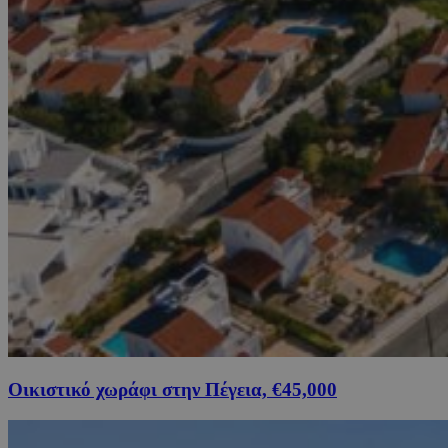
Οικιστικό χωράφι στην Πέγεια, €45,000