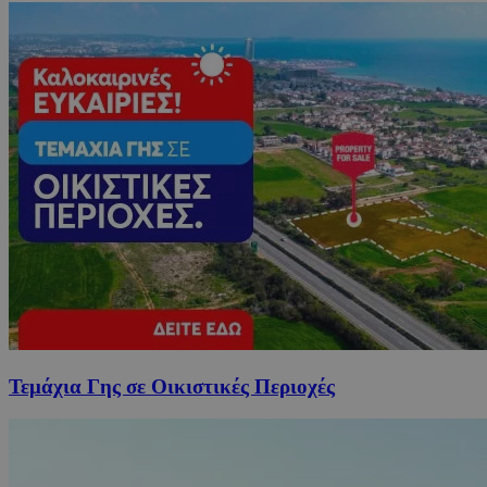
Τεμάχια Γης σε Οικιστικές Περιοχές