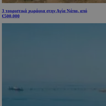
3 τουριστικά χωράφια στην Αγία Νάπα, από
€500,000