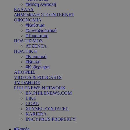
#Μέση Ανατολή
ΕΛΛΑΔΑ
ΔΗΜΟΦΙΛΗ ΣΤΟ INTERNET
ΟΙΚΟΝΟΜΙΑ
#Καύσιμα
#Συνταξιοδοτικό
#Τουρισμός
ΠΟΛΙΤΙΣΜΟΣ
ΑΤΖΕΝΤΑ
ΠΟΛΙΤΙΚΗ
#Κυπριακό
#Βουλή
#Κυβέρνηση
ΑΠΟΨΕΙΣ
VIDEOS & PODCASTS
TV ΟΔΗΓΟΣ
PHILENEWS NETWORK
EN.PHILENEWS.COM
LIKE
GOAL
ΧΡΥΣΕΣ ΣΥΝΤΑΓΕΣ
KARIERA
IN-CYPRUS PROPERTY
#Καιρός