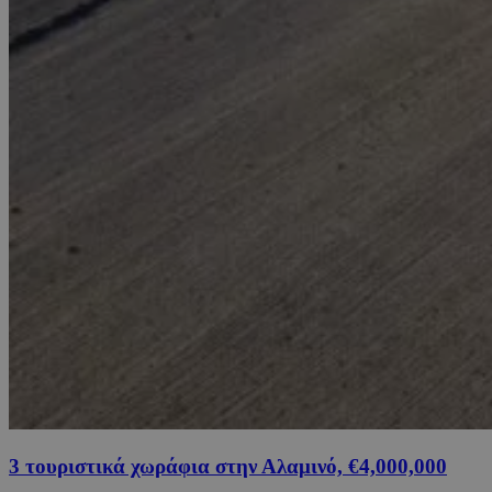
3 τουριστικά χωράφια στην Αλαμινό, €4,000,000