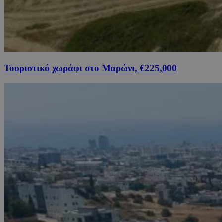
Τουριστικό χωράφι στο Μαρώνι, €225,000