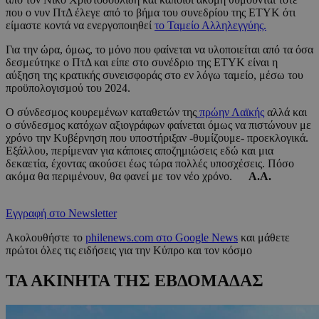
που ο νυν ΠτΔ έλεγε από το βήμα του συνεδρίου της ΕΤΥΚ ότι
είμαστε κοντά να ενεργοποιηθεί
το Ταμείο Αλληλεγγύης.
Για την ώρα, όμως, το μόνο που φαίνεται να υλοποιείται από τα όσα
δεσμεύτηκε ο ΠτΔ και είπε στο συνέδριο της ΕΤΥΚ είναι η
αύξηση της κρατικής συνεισφοράς στο εν λόγω ταμείο, μέσω του
προϋπολογισμού του 2024.
Ο σύνδεσμος κουρεμένων καταθετών της
πρώην Λαϊκής
αλλά και
ο σύνδεσμος κατόχων αξιογράφων φαίνεται όμως να πιστώνουν με
χρόνο την Κυβέρνηση που υποστήριξαν -θυμίζουμε- προεκλογικά.
Εξάλλου, περίμεναν για κάποιες αποζημιώσεις εδώ και μια
δεκαετία, έχοντας ακούσει έως τώρα πολλές υποσχέσεις. Πόσο
ακόμα θα περιμένουν, θα φανεί με τον νέο χρόνο.
Α.Α.
Εγγραφή στο Newsletter
Ακολουθήστε το
philenews.com στο Google News
και μάθετε
πρώτοι όλες τις ειδήσεις για την Κύπρο και τον κόσμο
ΤΑ ΑΚΙΝΗΤΑ ΤΗΣ ΕΒΔΟΜΑΔΑΣ