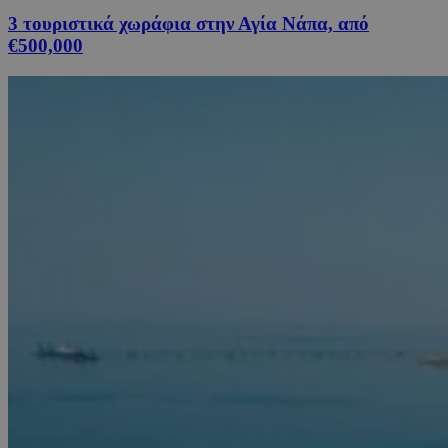
3 τουριστικά χωράφια στην Αγία Νάπα, από
€500,000