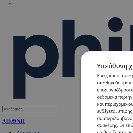
Υπεύθυνη χ
Εμείς και οι συν
αποθηκεύουμε κα
επεξεργαζόμαστε
δεδομένα περιήγη
και περιεχομένο
ενδέχεται επίσης
συμπεριλαμβανομ
ΔΙΕΘΝΗ
συσκευής. Οι επι
να βασίζονται σε
#Αυτοκίνητο