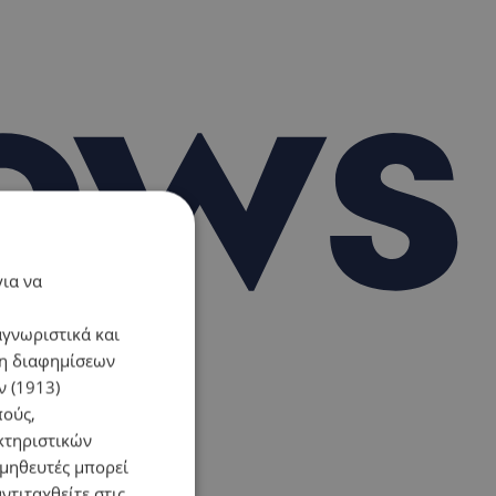
για να
αγνωριστικά και
ση διαφημίσεων
 (1913)
πούς,
κτηριστικών
ομηθευτές μπορεί
ντιταχθείτε στις