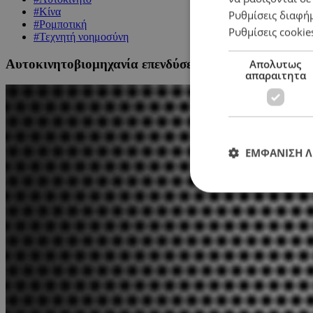
#Κίνα
Ρυθμίσεις διαφή
#Ρομποτική
Ρυθμίσεις cookie
#Τεχνητή νοημοσύνη
Αυτοκινητοβιομηχανία επενδύσει $13,8 δισ. σε ανθρ
Απολυτως
απαραιτητα
ΕΜΦΑΝΙΣΗ 