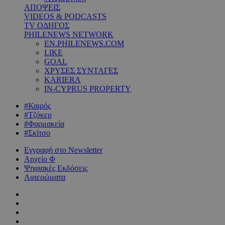
ΑΠΟΨΕΙΣ
VIDEOS & PODCASTS
TV ΟΔΗΓΟΣ
PHILENEWS NETWORK
EN.PHILENEWS.COM
LIKE
GOAL
ΧΡΥΣΕΣ ΣΥΝΤΑΓΕΣ
KARIERA
IN-CYPRUS PROPERTY
#Καιρός
#Τζόκερ
#Φαρμακεία
#Σκίτσο
Εγγραφή στο Newsletter
Αρχείο Φ
Ψηφιακές Εκδόσεις
Αφιερώματα