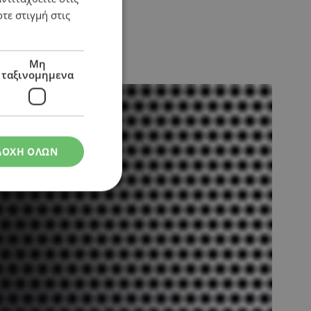
τε στιγμή στις
Μη
ταξινομημενα
ΔΟΧΗ ΟΛΩΝ