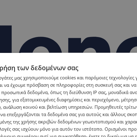
ρήση των δεδομένων σας
εργάτες μας χρησιμοποιούμε cookies και παρόμοιες τεχνολογίες 
ι να έχουμε πρόσβαση σε πληροφορίες στη συσκευή σας και να
 προσωπικά δεδομένα, όπως τη διεύθυνση IP σας, μοναδικά αν
σης, για εξατομικευμένες διαφημίσεις και περιεχόμενο, μέτρη
υ, ανάλυση κοινού και βελτίωση υπηρεσιών.
Προμηθευτές τρίτων
 να επεξεργάζονται τα δεδομένα σας για αυτούς και άλλους σκο
ένης της χρήσης ακριβών δεδομένων γεωεντοπισμού και χαρα
λογές σας ισχύουν μόνο για αυτόν τον ιστότοπο. Ορισμένοι πρ
 έννομο συμφέρον αντί για συγκατάθεση· έχετε το δικαίωμα να α