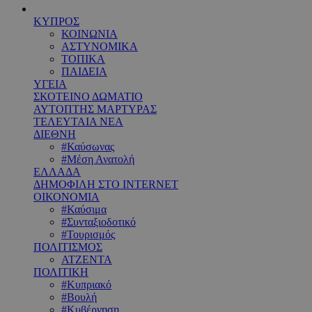
ΚΥΠΡΟΣ
ΚΟΙΝΩΝΙΑ
ΑΣΤΥΝΟΜΙΚΑ
ΤΟΠΙΚΑ
ΠΑΙΔΕΙΑ
ΥΓΕΙΑ
ΣΚΟΤΕΙΝΟ ΔΩΜΑΤΙΟ
ΑΥΤΟΠΤΗΣ ΜΑΡΤΥΡΑΣ
ΤΕΛΕΥΤΑΙΑ ΝΕΑ
ΔΙΕΘΝΗ
#Καύσωνας
#Μέση Ανατολή
ΕΛΛΑΔΑ
ΔΗΜΟΦΙΛΗ ΣΤΟ INTERNET
ΟΙΚΟΝΟΜΙΑ
#Καύσιμα
#Συνταξιοδοτικό
#Τουρισμός
ΠΟΛΙΤΙΣΜΟΣ
ΑΤΖΕΝΤΑ
ΠΟΛΙΤΙΚΗ
#Κυπριακό
#Βουλή
#Κυβέρνηση