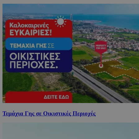
Τεμάχια Γης σε Οικιστικές Περιοχές