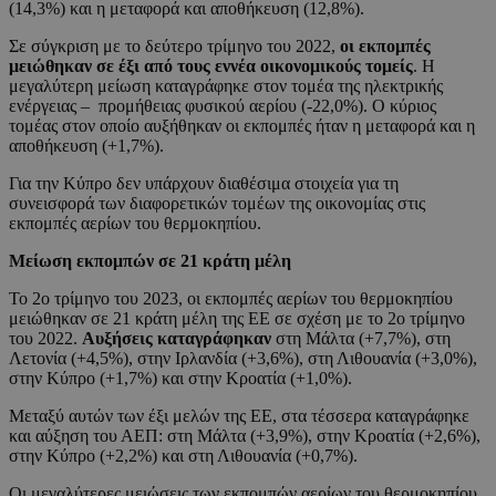
(14,3%) και η μεταφορά και αποθήκευση (12,8%).
Σε σύγκριση με το δεύτερο τρίμηνο του 2022,
οι εκπομπές
μειώθηκαν σε έξι από τους εννέα οικονομικούς τομείς
. Η
μεγαλύτερη μείωση καταγράφηκε στον τομέα της ηλεκτρικής
ενέργειας – προμήθειας φυσικού αερίου (-22,0%). Ο κύριος
τομέας στον οποίο αυξήθηκαν οι εκπομπές ήταν η μεταφορά και η
αποθήκευση (+1,7%).
Για την Κύπρο δεν υπάρχουν διαθέσιμα στοιχεία για τη
συνεισφορά των διαφορετικών τομέων της οικονομίας στις
εκπομπές αερίων του θερμοκηπίου.
Μείωση εκπομπών σε 21 κράτη μέλη
Το 2ο τρίμηνο του 2023, οι εκπομπές αερίων του θερμοκηπίου
μειώθηκαν σε 21 κράτη μέλη της ΕΕ σε σχέση με το 2ο τρίμηνο
του 2022.
Αυξήσεις καταγράφηκαν
στη Μάλτα (+7,7%), στη
Λετονία (+4,5%), στην Ιρλανδία (+3,6%), στη Λιθουανία (+3,0%),
στην Κύπρο (+1,7%) και στην Κροατία (+1,0%).
Μεταξύ αυτών των έξι μελών της ΕΕ, στα τέσσερα καταγράφηκε
και αύξηση του ΑΕΠ: στη Μάλτα (+3,9%), στην Κροατία (+2,6%),
στην Κύπρο (+2,2%) και στη Λιθουανία (+0,7%).
Οι μεγαλύτερες μειώσεις των εκπομπών αερίων του θερμοκηπίου