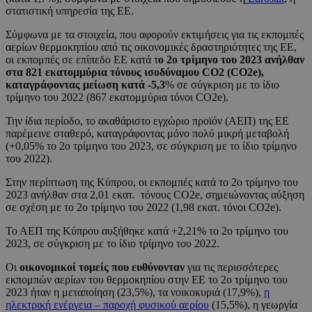
στατιστική υπηρεσία της ΕΕ.
Σύμφωνα με τα στοιχεία, που αφορούν εκτιμήσεις για τις εκπομπές
αερίων θερμοκηπίου από τις οικονομικές δραστηριότητες της ΕΕ,
οι εκπομπές σε επίπεδο ΕΕ κατά τ
ο 2ο τρίμηνο του 2023 ανήλθαν
στα 821 εκατομμύρια τόνους ισοδύναμου CO2 (CO2e),
καταγράφοντας μείωση κατά -5,3
% σε σύγκριση με το ίδιο
τρίμηνο του 2022 (867 εκατομμύρια τόνοι CO2e).
Την ίδια περίοδο, το ακαθάριστο εγχώριο προϊόν (ΑΕΠ) της ΕΕ
παρέμεινε σταθερό, καταγράφοντας μόνο πολύ μικρή μεταβολή
(+0,05% το 2o τρίμηνο του 2023, σε σύγκριση με το ίδιο τρίμηνο
του 2022).
Στην περίπτωση της Κύπρου, οι εκπομπές κατά το 2ο τρίμηνο του
2023 ανήλθαν στα 2,01 εκατ. τόνους CO2e, σημειώνοντας αύξηση
σε σχέση με το 2ο τρίμηνο του 2022 (1,98 εκατ. τόνοι CO2e).
Το ΑΕΠ της Κύπρου αυξήθηκε κατά +2,21% το 2o τρίμηνο του
2023, σε σύγκριση με το ίδιο τρίμηνο του 2022.
Οι
οικονομικοί τομείς που ευθύνονταν
για τις περισσότερες
εκπομπών αερίων του θερμοκηπίου στην ΕΕ το 2ο τρίμηνο του
2023 ήταν η μεταποίηση (23,5%), τα νοικοκυριά (17,9%),
η
ηλεκτρική ενέργεια – παροχή φυσικού αερίου
(15,5%), η γεωργία