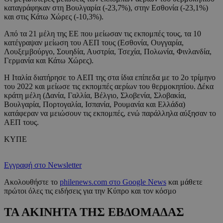
καταγράφηκαν στη Βουλγαρία (-23,7%), στην Εσθονία (-23,1%)
και στις Κάτω Χώρες (-10,3%).
Από τα 21 μέλη της ΕΕ που μείωσαν τις εκπομπές τους, τα 10
κατέγραψαν μείωση του ΑΕΠ τους (Εσθονία, Ουγγαρία,
Λουξεμβούργο, Σουηδία, Αυστρία, Τσεχία, Πολωνία, Φινλανδία,
Γερμανία και Κάτω Χώρες).
Η Ιταλία διατήρησε το ΑΕΠ της στα ίδια επίπεδα με το 2ο τρίμηνο
του 2022 και μείωσε τις εκπομπές αερίων του θερμοκηπίου. Δέκα
κράτη μέλη (Δανία, Γαλλία, Βέλγιο, Σλοβενία, Σλοβακία,
Βουλγαρία, Πορτογαλία, Ισπανία, Ρουμανία και Ελλάδα)
κατάφεραν να μειώσουν τις εκπομπές, ενώ παράλληλα αύξησαν το
ΑΕΠ τους.
ΚΥΠΕ
Εγγραφή στο Newsletter
Ακολουθήστε το
philenews.com στο Google News
και μάθετε
πρώτοι όλες τις ειδήσεις για την Κύπρο και τον κόσμο
ΤΑ ΑΚΙΝΗΤΑ ΤΗΣ ΕΒΔΟΜΑΔΑΣ