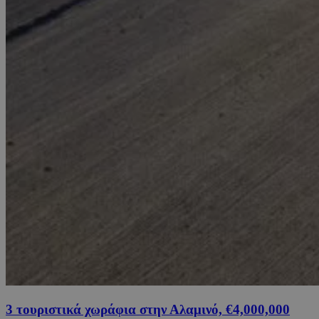
3 τουριστικά χωράφια στην Αλαμινό, €4,000,000