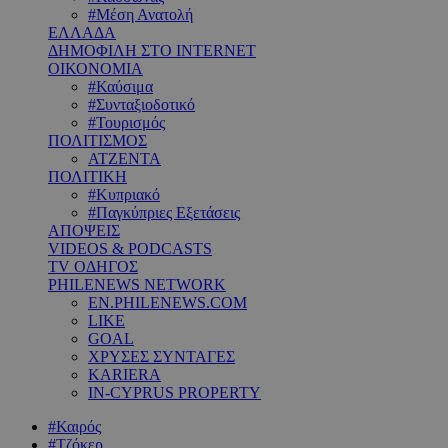
#Μέση Ανατολή
ΕΛΛΑΔΑ
ΔΗΜΟΦΙΛΗ ΣΤΟ INTERNET
ΟΙΚΟΝΟΜΙΑ
#Καύσιμα
#Συνταξιοδοτικό
#Τουρισμός
ΠΟΛΙΤΙΣΜΟΣ
ΑΤΖΕΝΤΑ
ΠΟΛΙΤΙΚΗ
#Κυπριακό
#Παγκύπριες Εξετάσεις
ΑΠΟΨΕΙΣ
VIDEOS & PODCASTS
TV ΟΔΗΓΟΣ
PHILENEWS NETWORK
EN.PHILENEWS.COM
LIKE
GOAL
ΧΡΥΣΕΣ ΣΥΝΤΑΓΕΣ
KARIERA
IN-CYPRUS PROPERTY
#Καιρός
#Τζόκερ