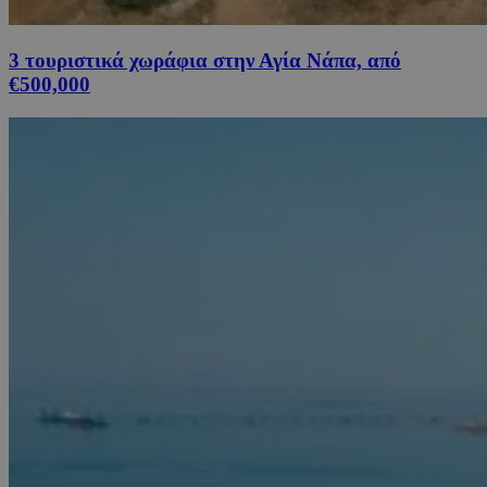
3 τουριστικά χωράφια στην Αγία Νάπα, από
€500,000