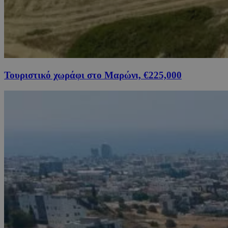
Τουριστικό χωράφι στο Μαρώνι, €225,000