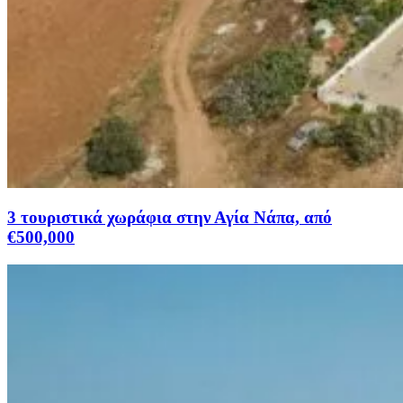
3 τουριστικά χωράφια στην Αγία Νάπα, από
€500,000