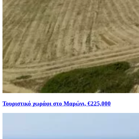
Τουριστικό χωράφι στο Μαρώνι, €225,000