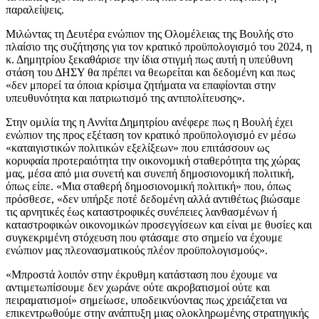
παραλείψεις.
Μιλώντας τη Δευτέρα ενώπιον της Ολομέλειας της Βουλής στο
πλαίσιο της συζήτησης για τον κρατικό προϋπολογισμό του 2024, η
κ. Δημητρίου ξεκαθάρισε την ίδια στιγμή πως αυτή η υπεύθυνη
στάση του ΔΗΣΥ θα πρέπει να θεωρείται και δεδομένη και πως
«δεν μπορεί τα όποια κρίσιμα ζητήματα να επαφίονται στην
υπευθυνότητα και πατριωτισμό της αντιπολίτευσης».
Στην ομιλία της η Αννίτα Δημητρίου ανέφερε πως η Βουλή έχει
ενώπιον της προς εξέταση τον κρατικό προϋπολογισμό εν μέσω
«καταιγιστικών πολιτικών εξελίξεων» που επιτάσσουν ως
κορυφαία προτεραιότητα την οικονομική σταθερότητα της χώρας
μας, μέσα από μια συνετή και συνεπή δημοσιονομική πολιτική,
όπως είπε. «Μια σταθερή δημοσιονομική πολιτική» που, όπως
πρόσθεσε, «δεν υπήρξε ποτέ δεδομένη αλλά αντιθέτως βιώσαμε
τις αρνητικές έως καταστροφικές συνέπειες λανθασμένων ή
καταστροφικών οικονομικών προσεγγίσεων και είναι με θυσίες και
συγκεκριμένη στόχευση που φτάσαμε στο σημείο να έχουμε
ενώπιον μας πλεονασματικούς πλέον προϋπολογισμούς».
«Μπροστά λοιπόν στην έκρυθμη κατάσταση που έχουμε να
αντιμετωπίσουμε δεν χωράνε ούτε ακροβατισμοί ούτε και
πειραματισμοί» σημείωσε, υποδεικνύοντας πως χρειάζεται να
επικεντρωθούμε στην ανάπτυξη μιας ολοκληρωμένης στρατηγικής