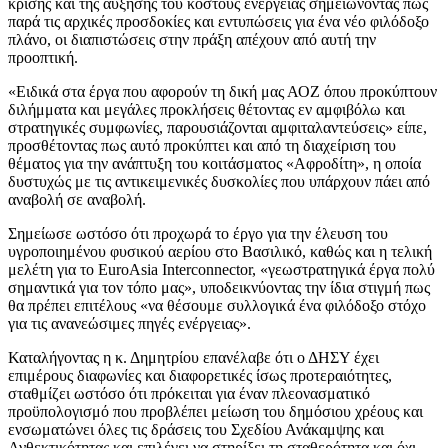
κρίσης και της αύξησης του κόστους ενέργειας σημειώνοντας πως
παρά τις αρχικές προσδοκίες και εντυπώσεις για ένα νέο φιλόδοξο
πλάνο, οι διαπιστώσεις στην πράξη απέχουν από αυτή την
προοπτική.
«Ειδικά στα έργα που αφορούν τη δική μας ΑΟΖ όπου προκύπτουν
διλήμματα και μεγάλες προκλήσεις θέτοντας εν αμφιβόλω και
στρατηγικές συμφωνίες, παρουσιάζονται αμφιταλαντεύσεις» είπε,
προσθέτοντας πως αυτό προκύπτει και από τη διαχείριση του
θέματος για την ανάπτυξη του κοιτάσματος «Αφροδίτη», η οποία
δυστυχώς με τις αντικειμενικές δυσκολίες που υπάρχουν πάει από
αναβολή σε αναβολή.
Σημείωσε ωστόσο ότι προχωρά το έργο για την έλευση του
υγροποιημένου φυσικού αερίου στο Βασιλικό, καθώς και η τελική
μελέτη για το EuroAsia Interconnector, «γεωστρατηγικά έργα πολύ
σημαντικά για τον τόπο μας», υποδεικνύοντας την ίδια στιγμή πως
θα πρέπει επιτέλους «να θέσουμε συλλογικά ένα φιλόδοξο στόχο
για τις ανανεώσιμες πηγές ενέργειας».
Καταλήγοντας η κ. Δημητρίου επανέλαβε ότι ο ΔΗΣΥ έχει
επιμέρους διαφωνίες και διαφορετικές ίσως προτεραιότητες,
σταθμίζει ωστόσο ότι πρόκειται για έναν πλεονασματικό
προϋπολογισμό που προβλέπει μείωση του δημόσιου χρέους και
ενσωματώνει όλες τις δράσεις του Σχεδίου Ανάκαμψης και
Ανθεκτικότητας και επιλέγει να στηρίξει τη σταθερότητα και όχι