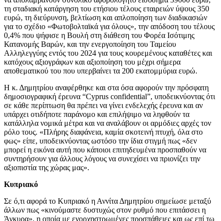
τη σταδιακή κατάργηση του ετήσιου τέλους εταιρειών ύψους 350
ευρώ, τη διεύρυνση, βελτίωση και απλοποίηση των διαδικασιών
για το σχέδιο «Φωτοβολταϊκά για όλους», την απόδοση του τέλους
0,4% που ψήφισε η Βουλή στη διάθεση του Φορέα Ισότιμης
Κατανομής Βαρών, και την ενεργοποίηση του Ταμείου
Αλληλεγγύης εντός του 2024 για τους κουρεμένους καταθέτες και
κατόχους αξιογράφων και αξιοποίηση του μέχρι σήμερα
αποθεματικού του που υπερβαίνει τα 200 εκατομμύρια ευρώ.
Η κ. Δημητρίου αναφέρθηκε και στα όσα αφορούν την πρόσφατη
δημοσιογραφική έρευνα “Cyprus confidential”, υποδεικνύοντας ότι
σε κάθε περίπτωση θα πρέπει να γίνει ενδελεχής έρευνα και αν
υπάρχει οτιδήποτε παράνομο και επιλήψιμο να ληφθούν τα
κατάλληλα νομικά μέτρα και να αναλάβουν οι αρμόδιες αρχές τον
ρόλο τους. «Πλήρης διαφάνεια, καμία σκοτεινή πτυχή, όλα στο
φως» είπε, υποδεικνύοντας ωστόσο την ίδια στιγμή πως «δεν
μπορεί η εικόνα αυτή που κάποιοι επιτηδευμένα προσπαθούν να
συντηρήσουν για άλλους λόγους να συνεχίσει να πριονίζει την
αξιοπιστία της χώρας μας».
Κυπριακό
Σε ό,τι αφορά το Κυπριακό η Αννίτα Δημητρίου σημείωσε μεταξύ
άλλων πως «κινούμαστε δυστυχώς στον ρυθμό που επιτάσσει η
Άγκυρα», η οποία με ενορχηστρωμένες προσπάθειες και ως επί τω