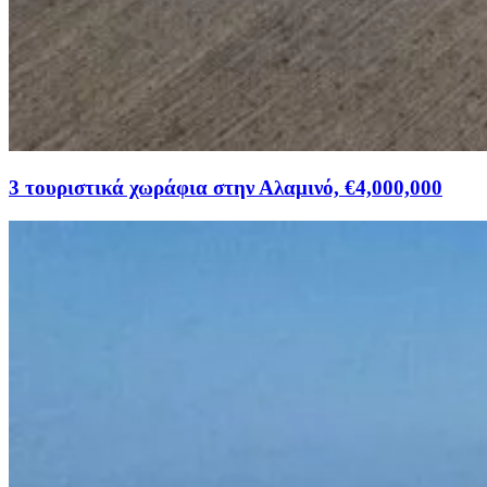
3 τουριστικά χωράφια στην Αλαμινό, €4,000,000