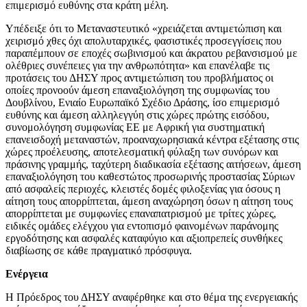
επιμερισμό ευθύνης στα κράτη μέλη.
Υπέδειξε ότι το Μεταναστευτικό «χρειάζεται αντιμετώπιση και
χειρισμό χθες όχι απολυταρχικές, φασιστικές προσεγγίσεις που
παραπέμπουν σε εποχές σωβινισμού και άκρατου ρεβανσισμού με
ολέθριες συνέπειες για την ανθρωπότητα» και επανέλαβε τις
προτάσεις του ΔΗΣΥ προς αντιμετώπιση του προβλήματος οι
οποίες προνοούν άμεση επαναξιολόγηση της συμφωνίας του
Δουβλίνου, Ενιαίο Ευρωπαϊκό Σχέδιο Δράσης, ίσο επιμερισμό
ευθύνης και άμεση αλληλεγγύη στις χώρες πρώτης εισόδου,
συνομολόγηση συμφωνίας ΕΕ με Αφρική για συστηματική
επανεισδοχή μεταναστών, προαναχωρησιακά κέντρα εξέτασης στις
χώρες προέλευσης, αποτελεσματική φύλαξη των συνόρων και
πράσινης γραμμής, ταχύτερη διαδικασία εξέτασης αιτήσεων, άμεση
επαναξιολόγηση του καθεστώτος προσωρινής προστασίας Σύριων
από ασφαλείς περιοχές, κλειστές δομές φιλοξενίας για όσους η
αίτηση τους απορρίπτεται, άμεση αναχώρηση όσων η αίτηση τους
απορρίπτεται με συμφωνίες επαναπατρισμού με τρίτες χώρες,
ειδικές ομάδες ελέγχου για εντοπισμό φαινομένων παράνομης
εργοδότησης και ασφαλές καταφύγιο και αξιοπρεπείς συνθήκες
διαβίωσης σε κάθε πραγματικό πρόσφυγα.
Ενέργεια
Η Πρόεδρος του ΔΗΣΥ αναφέρθηκε και στο θέμα της ενεργειακής