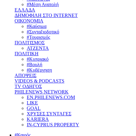
#Μέση Ανατολή
ΕΛΛΑΔΑ
ΔΗΜΟΦΙΛΗ ΣΤΟ INTERNET
ΟΙΚΟΝΟΜΙΑ
#Καύσιμα
#Συνταξιοδοτικό
#Τουρισμός
ΠΟΛΙΤΙΣΜΟΣ
ΑΤΖΕΝΤΑ
ΠΟΛΙΤΙΚΗ
#Κυπριακό
#Βουλή
#Κυβέρνηση
ΑΠΟΨΕΙΣ
VIDEOS & PODCASTS
TV ΟΔΗΓΟΣ
PHILENEWS NETWORK
EN.PHILENEWS.COM
LIKE
GOAL
ΧΡΥΣΕΣ ΣΥΝΤΑΓΕΣ
KARIERA
IN-CYPRUS PROPERTY
#Καιρός