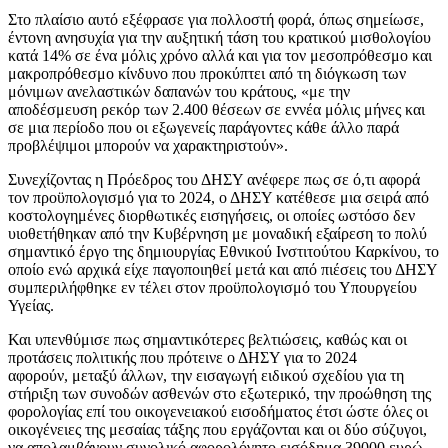
Στο πλαίσιο αυτό εξέφρασε για πολλοστή φορά, όπως σημείωσε,
έντονη ανησυχία για την αυξητική τάση του κρατικού μισθολογίου
κατά 14% σε ένα μόλις χρόνο αλλά και για τον μεσοπρόθεσμο και
μακροπρόθεσμο κίνδυνο που προκύπτει από τη διόγκωση των
μόνιμων ανελαστικών δαπανών του κράτους, «με την
αποδέσμευση ρεκόρ των 2.400 θέσεων σε εννέα μόλις μήνες και
σε μια περίοδο που οι εξωγενείς παράγοντες κάθε άλλο παρά
προβλέψιμοι μπορούν να χαρακτηριστούν».
Συνεχίζοντας η Πρόεδρος του ΔΗΣΥ ανέφερε πως σε ό,τι αφορά
τον προϋπολογισμό για το 2024, ο ΔΗΣΥ κατέθεσε μια σειρά από
κοστολογημένες διορθωτικές εισηγήσεις, οι οποίες ωστόσο δεν
υιοθετήθηκαν από την Κυβέρνηση με μοναδική εξαίρεση το πολύ
σημαντικό έργο της δημιουργίας Εθνικού Ινστιτούτου Καρκίνου, το
οποίο ενώ αρχικά είχε παγοποιηθεί μετά και από πιέσεις του ΔΗΣΥ
συμπεριλήφθηκε εν τέλει στον προϋπολογισμό του Υπουργείου
Υγείας.
Και υπενθύμισε πως σημαντικότερες βελτιώσεις, καθώς και οι
προτάσεις πολιτικής που πρότεινε ο ΔΗΣΥ για το 2024
αφορούν, μεταξύ άλλων, την εισαγωγή ειδικού σχεδίου για τη
στήριξη των συνοδών ασθενών στο εξωτερικό, την προώθηση της
φορολογίας επί του οικογενειακού εισοδήματος έτσι ώστε όλες οι
οικογένειες της μεσαίας τάξης που εργάζονται και οι δύο σύζυγοι,
να απολαμβάνουν συνολικό αφορολόγητο εισόδημα 39000 ευρώ,