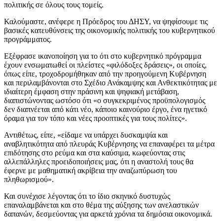
πολιτικής σε όλους τους τομείς.
Καλούμαστε, ανέφερε η Πρόεδρος του ΔΗΣΥ, να ψηφίσουμε τις
βασικές κατευθύνσεις της οικονομικής πολιτικής του κυβερνητικού
προγράμματος.
Εξέφρασε ικανοποίηση για το ότι στο κυβερνητικό πρόγραμμα
έχουν ενσωματωθεί οι πλείστες «φιλόδοξες δράσεις», οι οποίες,
όπως είπε, τροχοδρομήθηκαν από την προηγούμενη Κυβέρνηση
και περιλαμβάνονται στο Σχέδιο Ανάκαμψης και Ανθεκτικότητας με
ιδιαίτερη έμφαση στην πράσινη και ψηφιακή μετάβαση,
διαπιστώνοντας ωστόσο ότι «ο συγκεκριμένος προϋπολογισμός
δεν διαπνέεται από κάτι νέο, κάποιο καινούριο έργο, ένα ηγετικό
όραμα για τον τόπο και νέες προοπτικές για τους πολίτες».
Αντιθέτως, είπε, «είδαμε να υπάρχει δυσκαμψία και
αναβλητικότητα από πλευράς Κυβέρνησης να επαναφέρει τα μέτρα
επιδότησης στο ρεύμα και στα καύσιμα, κωφεύοντας στις
αλλεπάλληλες προειδοποιήσεις μας, ότι η αναστολή τους θα
έφερνε με μαθηματική ακρίβεια την αναζωπύρωση του
πληθωρισμού».
Και συνέχισε λέγοντας ότι το ίδιο σκηνικό δυστυχώς
επαναλαμβάνεται και στο θέμα της αύξησης των ανελαστικών
δαπανών, δεσμεύοντας για αρκετά χρόνια τα δημόσια οικονομικά.