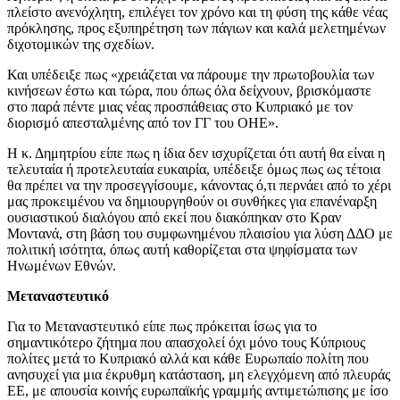
πλείστο ανενόχλητη, επιλέγει τον χρόνο και τη φύση της κάθε νέας
πρόκλησης, προς εξυπηρέτηση των πάγιων και καλά μελετημένων
διχοτομικών της σχεδίων.
Και υπέδειξε πως «χρειάζεται να πάρουμε την πρωτοβουλία των
κινήσεων έστω και τώρα, που όπως όλα δείχνουν, βρισκόμαστε
στο παρά πέντε μιας νέας προσπάθειας στο Κυπριακό με τον
διορισμό απεσταλμένης από τον ΓΓ του ΟΗΕ».
Η κ. Δημητρίου είπε πως η ίδια δεν ισχυρίζεται ότι αυτή θα είναι η
τελευταία ή προτελευταία ευκαιρία, υπέδειξε όμως πως ως τέτοια
θα πρέπει να την προσεγγίσουμε, κάνοντας ό,τι περνάει από το χέρι
μας προκειμένου να δημιουργηθούν οι συνθήκες για επανέναρξη
ουσιαστικού διαλόγου από εκεί που διακόπηκαν στο Κραν
Μοντανά, στη βάση του συμφωνημένου πλαισίου για λύση ΔΔΟ με
πολιτική ισότητα, όπως αυτή καθορίζεται στα ψηφίσματα των
Ηνωμένων Εθνών.
Μεταναστευτικό
Για το Μεταναστευτικό είπε πως πρόκειται ίσως για το
σημαντικότερο ζήτημα που απασχολεί όχι μόνο τους Κύπριους
πολίτες μετά το Κυπριακό αλλά και κάθε Ευρωπαίο πολίτη που
ανησυχεί για μια έκρυθμη κατάσταση, μη ελεγχόμενη από πλευράς
ΕΕ, με απουσία κοινής ευρωπαϊκής γραμμής αντιμετώπισης με ίσο