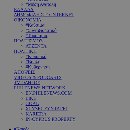
#Μέση Ανατολή
ΕΛΛΑΔΑ
ΔΗΜΟΦΙΛΗ ΣΤΟ INTERNET
ΟΙΚΟΝΟΜΙΑ
#Καύσιμα
#Συνταξιοδοτικό
#Τουρισμός
ΠΟΛΙΤΙΣΜΟΣ
ΑΤΖΕΝΤΑ
ΠΟΛΙΤΙΚΗ
#Κυπριακό
#Βουλή
#Κυβέρνηση
ΑΠΟΨΕΙΣ
VIDEOS & PODCASTS
TV ΟΔΗΓΟΣ
PHILENEWS NETWORK
EN.PHILENEWS.COM
LIKE
GOAL
ΧΡΥΣΕΣ ΣΥΝΤΑΓΕΣ
KARIERA
IN-CYPRUS PROPERTY
#Καιρός