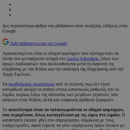
Δες περισσότερα άρθρα του philenews όταν αναζητάς ειδήσεις στην
Google
Add philenews.com on Google
Αγανακτισμένοι είναι οι οδηγοί φορτηγών που εξυπηρετούν τα
πλοία που μεταφέρουν σιτηρά στο
λιμάνι Λάρνακας,
λόγω των
αργών διαδικασιών που ακολουθούνται μετά τη διακοπή της
σύμβασης με την Kition και την ανάληψη της διαχείρισης από την
Αρχή Λιμένων.
Τα
προβλήματα προκύπτουν
από το γεγονός πως δεν έγινε
κατορθωτό ακόμη να φτάσει στους κανονικούς ρυθμούς του το
λιμάνι, κυρίως λόγω της απουσίας των μεγάλων γερανών, που
ανήκουν στην Kition, αλλά και επαρκούς αριθμού ζυγαριών.
Το
αποτέλεσμα είναι να ταλαιπωρούνται οι οδηγοί φορτηγών,
που περιμένουν, όπως καταγγέλλουν με τις ώρες στο λιμάνι.
Η
κατάσταση έφτασε χθες στο απροχώρητο, σύμφωνα με τους
επαγγελματίες, αφού έπρεπε να γίνει εκφόρτωση τριών πλοίων με