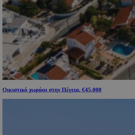
Οικιστικό χωράφι στην Πέγεια, €45,000