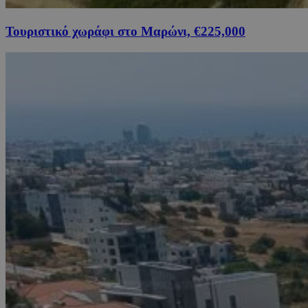
Τουριστικό χωράφι στο Μαρώνι, €225,000