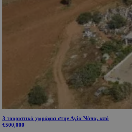
3 τουριστικά χωράφια στην Αγία Νάπα, από
€500,000