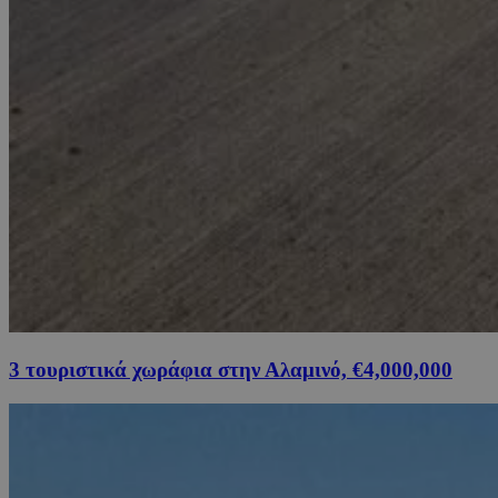
3 τουριστικά χωράφια στην Αλαμινό, €4,000,000