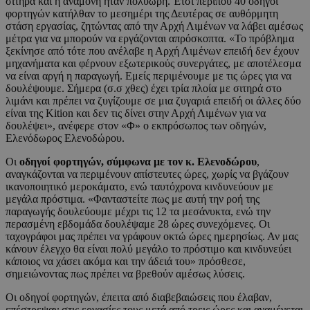
σιτηρά και η αναμονή ήταν πολύωρη. Έτσι περίπου 40 οδηγοί
φορτηγών κατήλθαν το μεσημέρι της Δευτέρας σε αυθόρμητη
στάση εργασίας, ζητώντας από την Αρχή Λιμένων να λάβει αμέσως
μέτρα για να μπορούν να εργάζονται απρόσκοπτα. «Το πρόβλημα
ξεκίνησε από τότε που ανέλαβε η Αρχή Λιμένων επειδή δεν έχουν
μηχανήματα και φέρνουν εξωτερικούς συνεργάτες, με αποτέλεσμα
να είναι αργή η παραγωγή. Εμείς περιμένουμε με τις ώρες για να
δουλέψουμε. Σήμερα (σ.σ χθες) έχει τρία πλοία με σιτηρά στο
λιμάνι και πρέπει να ζυγίζουμε σε μια ζυγαριά επειδή οι άλλες δύο
είναι της Kition και δεν τις δίνει στην Αρχή Λιμένων για να
δουλέψει», ανέφερε στον «Φ» ο εκπρόσωπος των οδηγών,
Ελενόδωρος Ελενοδώρου.
Οι
οδηγοί φορτηγών, σύμφωνα με τον κ. Ελενοδώρου
,
αναγκάζονται να περιμένουν απίστευτες ώρες, χωρίς να βγάζουν
ικανοποιητικό μεροκάματο, ενώ ταυτόχρονα κινδυνεύουν με
μεγάλα πρόστιμα. «Φανταστείτε πως με αυτή την ροή της
παραγωγής δουλεύουμε μέχρι τις 12 τα μεσάνυκτα, ενώ την
περασμένη εβδομάδα δουλέψαμε 28 ώρες συνεχόμενες. Οι
ταχογράφοι μας πρέπει να γράφουν οκτώ ώρες ημερησίως. Αν μας
κάνουν έλεγχο θα είναι πολύ μεγάλο το πρόστιμο και κινδυνεύει
κάποιος να χάσει ακόμα και την άδειά του» πρόσθεσε,
σημειώνοντας πως πρέπει να βρεθούν αμέσως λύσεις.
Οι οδηγοί φορτηγών, έπειτα από διαβεβαιώσεις που έλαβαν,
επέστρεψαν στις εργασίες τους μετά από τρεις ώρες και αναμένεται