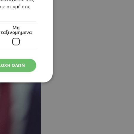
τε στιγμή στις
Μη
ταξινομημενα
ΔΟΧΗ ΟΛΩΝ