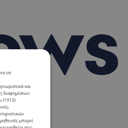
για να
αγνωριστικά και
ση διαφημίσεων
 (1913)
πούς,
κτηριστικών
ομηθευτές μπορεί
ντιταχθείτε στις