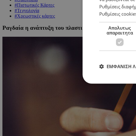
#Πιστωτικές Κάρτες
Ρυθμίσεις διαφή
#Τεχνολογία
Ρυθμίσεις cookie
#Χρεωστικές κάρτες
Ραγδαία η ανάπτυξη του πλαστικού χρήματος στην 
Απολυτως
απαραιτητα
ΕΜΦΑΝΙΣΗ 