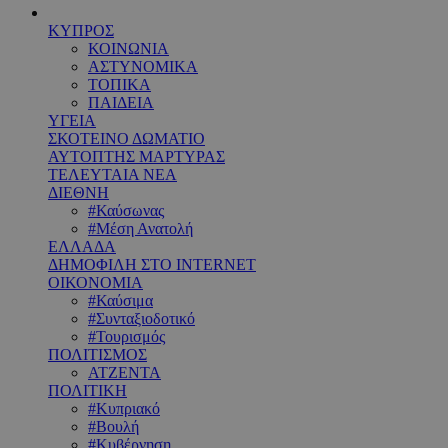
ΚΥΠΡΟΣ
ΚΟΙΝΩΝΙΑ
ΑΣΤΥΝΟΜΙΚΑ
ΤΟΠΙΚΑ
ΠΑΙΔΕΙΑ
ΥΓΕΙΑ
ΣΚΟΤΕΙΝΟ ΔΩΜΑΤΙΟ
ΑΥΤΟΠΤΗΣ ΜΑΡΤΥΡΑΣ
ΤΕΛΕΥΤΑΙΑ ΝΕΑ
ΔΙΕΘΝΗ
#Καύσωνας
#Μέση Ανατολή
ΕΛΛΑΔΑ
ΔΗΜΟΦΙΛΗ ΣΤΟ INTERNET
ΟΙΚΟΝΟΜΙΑ
#Καύσιμα
#Συνταξιοδοτικό
#Τουρισμός
ΠΟΛΙΤΙΣΜΟΣ
ΑΤΖΕΝΤΑ
ΠΟΛΙΤΙΚΗ
#Κυπριακό
#Βουλή
#Κυβέρνηση