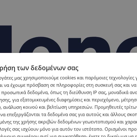
ρήση των δεδομένων σας
εργάτες μας χρησιμοποιούμε cookies και παρόμοιες τεχνολογίες 
ι να έχουμε πρόσβαση σε πληροφορίες στη συσκευή σας και να
 προσωπικά δεδομένα, όπως τη διεύθυνση IP σας, μοναδικά αν
σης, για εξατομικευμένες διαφημίσεις και περιεχόμενο, μέτρη
υ, ανάλυση κοινού και βελτίωση υπηρεσιών.
Προμηθευτές τρίτων
 να επεξεργάζονται τα δεδομένα σας για αυτούς και άλλους σκο
ένης της χρήσης ακριβών δεδομένων γεωεντοπισμού και χαρα
λογές σας ισχύουν μόνο για αυτόν τον ιστότοπο. Ορισμένοι πρ
 έννομο συμφέρον αντί για συγκατάθεση· έχετε το δικαίωμα να α