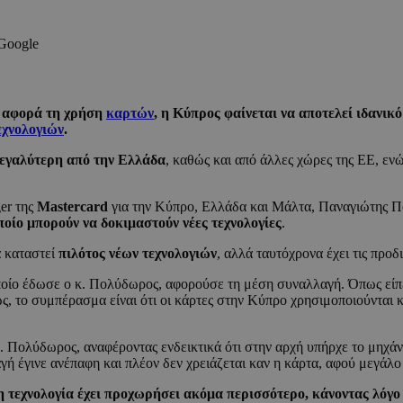
 Google
ν αφορά τη χρήση
καρτών
, η Κύπρος φαίνεται να αποτελεί ιδανικ
εχνολογιών
.
μεγαλύτερη από την Ελλάδα
, καθώς και από άλλες χώρες της ΕΕ, εν
er της
Mastercard
για την Κύπρο, Ελλάδα και Μάλτα, Παναγιώτης Π
ποίο μπορούν να δοκιμαστούν νέες τεχνολογίες
.
α καταστεί
πιλότος νέων τεχνολογιών
, αλλά ταυτόχρονα έχει τις προδ
οποίο έδωσε ο κ. Πολύδωρος, αφορούσε τη μέση συναλλαγή. Όπως εί
ως, το συμπέρασμα είναι ότι οι κάρτες στην Κύπρο χρησιμοποιούνται 
 κ. Πολύδωρος, αναφέροντας ενδεικτικά ότι στην αρχή υπήρχε το μηχ
γή έγινε ανέπαφη και πλέον δεν χρειάζεται καν η κάρτα, αφού μεγά
 τεχνολογία έχει προχωρήσει ακόμα περισσότερο, κάνοντας λόγο 