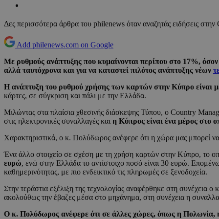
Δες περισσότερα άρθρα του philenews όταν αναζητάς ειδήσεις στην
Add philenews.com on Google
Με ρυθμούς ανάπτυξης που κυμαίνονται περίπου στο 17%, όσο
αλλά ταυτόχρονα και για να καταστεί πιλότος ανάπτυξης νέων
τ
Η ανάπτυξη του ρυθμού χρήσης των καρτών στην Κύπρο είναι 
κάρτες, σε σύγκριση και πάλι με την Ελλάδα.
Μιλώντας στα πλαίσια χθεσινής διάσκεψης Τύπου, ο Country Manag
στις ηλεκτρονικές συναλλαγές και
η Κύπρος είναι ένα μέρος στο ο
Χαρακτηριστικά, ο κ. Πολύδωρος ανέφερε ότι η χώρα μας μπορεί ν
Ένα άλλο στοιχείο σε σχέση με τη χρήση καρτών στην Κύπρο, το 
ευρώ
, ενώ στην Ελλάδα το αντίστοιχο ποσό είναι 30 ευρώ. Επομέν
καθημερινότητας, με πιο ενδεικτικό τις πληρωμές σε ξενοδοχεία.
Στην τεράστια εξέλιξη της τεχνολογίας αναφέρθηκε στη συνέχεια ο
ακολούθως την έβαζες μέσα στο μηχάνημα, στη συνέχεια η συναλλα
Ο κ. Πολύδωρος ανέφερε ότι σε άλλες χώρες, όπως η Πολωνία, η