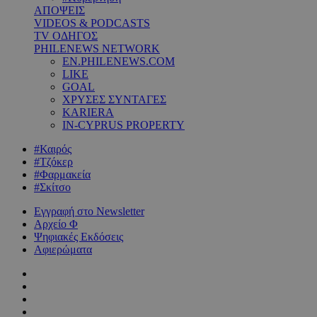
ΑΠΟΨΕΙΣ
VIDEOS & PODCASTS
TV ΟΔΗΓΟΣ
PHILENEWS NETWORK
EN.PHILENEWS.COM
LIKE
GOAL
ΧΡΥΣΕΣ ΣΥΝΤΑΓΕΣ
KARIERA
IN-CYPRUS PROPERTY
#Καιρός
#Τζόκερ
#Φαρμακεία
#Σκίτσο
Εγγραφή στο Newsletter
Αρχείο Φ
Ψηφιακές Εκδόσεις
Αφιερώματα