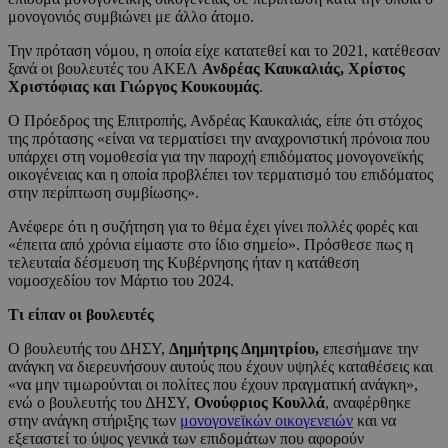
μονογονιός συμβιώνει με άλλο άτομο.
Την πρόταση νόμου, η οποία είχε κατατεθεί και το 2021, κατέθεσαν
ξανά οι βουλευτές του ΑΚΕΛ
Ανδρέας Καυκαλιάς, Χρίστος
Χριστόφιας και Γιώργος Κουκουμάς
.
Ο Πρόεδρος της Επιτροπής, Ανδρέας Καυκαλιάς, είπε ότι στόχος
της πρότασης «είναι να τερματίσει την αναχρονιστική πρόνοια που
υπάρχει στη νομοθεσία για την παροχή επιδόματος μονογονεϊκής
οικογένειας και η οποία προβλέπει τον τερματισμό του επιδόματος
στην περίπτωση συμβίωσης».
Ανέφερε ότι η συζήτηση για το θέμα έχει γίνει πολλές φορές και
«έπειτα από χρόνια είμαστε στο ίδιο σημείο». Πρόσθεσε πως η
τελευταία δέσμευση της Κυβέρνησης ήταν η κατάθεση
νομοσχεδίου τον Μάρτιο του 2024.
Τι είπαν οι βουλευτές
Ο βουλευτής του ΔΗΣΥ,
Δημήτρης Δημητρίου,
επεσήμανε την
ανάγκη να διερευνήσουν αυτούς που έχουν υψηλές καταθέσεις και
«να μην τιμωρούνται οι πολίτες που έχουν πραγματική ανάγκη»,
ενώ ο βουλευτής του ΔΗΣΥ,
Ονούφριος Κουλλά
, αναφέρθηκε
στην ανάγκη στήριξης των
μονογονεϊκών οικογενειών
και να
εξεταστεί το ύψος γενικά των επιδομάτων που αφορούν