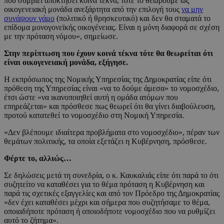
που συμβιεί αποκτήσει κοινά τέκνα, τότε το θεωρούμε ως
οικογενειακή μονάδα ανεξάρτητα από την επιλογή τους
να μην
συνάψουν γάμο
(πολιτικό ή θρησκευτικό) και δεν θα σταματά το
επίδομα μονογονεϊκής οικογένειας. Είναι η μόνη διαφορά σε σχέση
με την πρόταση νόμου», σημείωσε.
Στην περίπτωση που έχουν κοινά τέκνα τότε θα θεωρείται ότι
είναι οικογενειακή μονάδα, εξήγησε.
Η εκπρόσωπος της Νομικής Υπηρεσίας της Δημοκρατίας είπε ότι
πρόθεση της Υπηρεσίας είναι «να το δούμε άμεσα» το νομοσχέδιο,
έτσι ώστε «να ικανοποιηθεί αυτή η ομάδα ατόμων που
επηρεάζεται» και πρόσθεσε πως θεωρεί ότι θα γίνει διαβούλευση,
προτού κατατεθεί το νομοσχέδιο στη Νομική Υπηρεσία.
«Δεν βλέπουμε ιδιαίτερα προβλήματα στο νομοσχέδιο», πέραν των
θεμάτων πολιτικής, τα οποία εξετάζει η Κυβέρνηση, πρόσθεσε.
Φέρτε το, αλλιώς…
Σε δηλώσεις μετά τη συνεδρία, ο κ. Καυκαλιάς είπε ότι παρά το ότι
συζητείτο να καταθέσει για το θέμα πρόταση η Κυβέρνηση και
παρά τις σχετικές εξαγγελίες και από τον Πρόεδρο της Δημοκρατίας
«δεν έχει καταθέσει μέχρι και σήμερα που συζητήσαμε το θέμα,
οποιαδήποτε πρόταση ή οποιοδήποτε νομοσχέδιο που να ρυθμίζει
αυτό το ζήτημα».