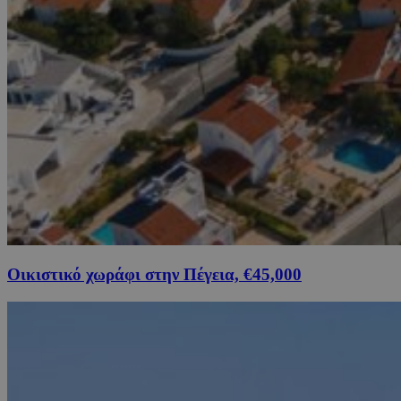
Οικιστικό χωράφι στην Πέγεια, €45,000