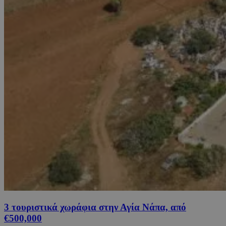
3 τουριστικά χωράφια στην Αγία Νάπα, από
€500,000