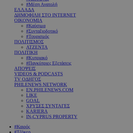
#Μέση Ανατολή
ΕΛΛΑΔΑ
ΔΗΜΟΦΙΛΗ ΣΤΟ INTERNET
ΟΙΚΟΝΟΜΙΑ
#Καύσιμα
#Συνταξιοδοτικό
#Τουρισμός
ΠΟΛΙΤΙΣΜΟΣ
ΑΤΖΕΝΤΑ
ΠΟΛΙΤΙΚΗ
#Κυπριακό
#Παγκύπριες Εξετάσεις
ΑΠΟΨΕΙΣ
VIDEOS & PODCASTS
TV ΟΔΗΓΟΣ
PHILENEWS NETWORK
EN.PHILENEWS.COM
LIKE
GOAL
ΧΡΥΣΕΣ ΣΥΝΤΑΓΕΣ
KARIERA
IN-CYPRUS PROPERTY
#Καιρός
#Τζόκερ