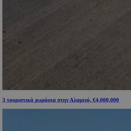
3 τουριστικά χωράφια στην Αλαμινό, €4,000,000