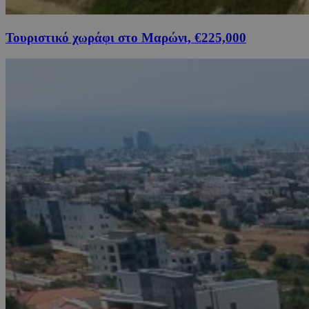
Τουριστικό χωράφι στο Μαρώνι, €225,000