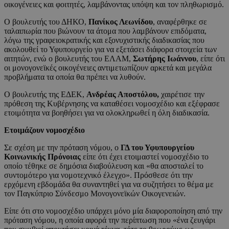
οικογένειες και φοιτητές, λαμβάνοντας υπόψη και τον πληθωρισμό.
Ο βουλευτής του ΔΗΚΟ,
Πανίκος Λεωνίδου
, αναφέρθηκε σε
ταλαιπωρία που βιώνουν τα άτομα που λαμβάνουν επιδόματα,
λόγω της γραφειοκρατικής και εξονυχιστικής διαδικασίας που
ακολουθεί το Υφυπουργείο για να εξετάσει διάφορα στοιχεία των
αιτητών, ενώ ο βουλευτής του ΕΛΑΜ,
Σωτήρης Ιωάννου
, είπε ότι
οι μονογονεϊκές οικογένειες αντιμετωπίζουν αρκετά και μεγάλα
προβλήματα τα οποία θα πρέπει να λυθούν.
Ο βουλευτής της ΕΔΕΚ,
Ανδρέας Αποστόλου,
χαιρέτισε την
πρόθεση της Κυβέρνησης να καταθέσει νομοσχέδιο και εξέφρασε
ετοιμότητα να βοηθήσει για να ολοκληρωθεί η όλη διαδικασία.
Ετοιμάζουν νομοσχέδιο
Σε σχέση με την πρόταση νόμου, ο
ΓΔ του Υφυπουργείου
Κοινωνικής Πρόνοιας
είπε ότι έχει ετοιμαστεί νομοσχέδιο το
οποίο τέθηκε σε δημόσια διαβούλευση και «θα αποσταλεί το
συντομότερο για νομοτεχνικό έλεγχο». Πρόσθεσε ότι την
ερχόμενη εβδομάδα θα συναντηθεί για να συζητήσει το θέμα με
τον Παγκύπριο Σύνδεσμο Μονογονεϊκών Οικογενειών.
Είπε ότι στο νομοσχέδιο υπάρχει μόνο μία διαφοροποίηση από την
πρόταση νόμου, η οποία αφορά την περίπτωση που «ένα ζευγάρι