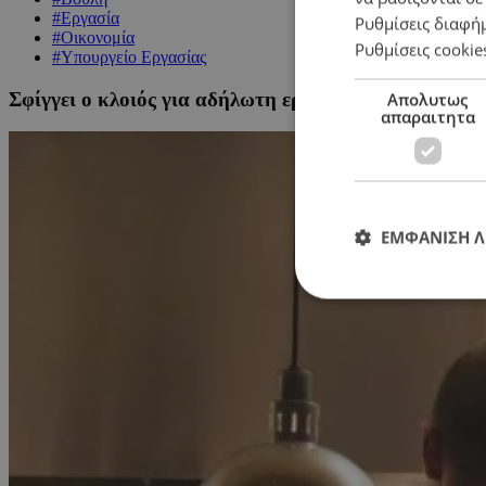
#Εργασία
Ρυθμίσεις διαφή
#Οικονομία
Ρυθμίσεις cookie
#Υπουργείο Εργασίας
Σφίγγει ο κλοιός για αδήλωτη εργασία – Ψηφίστηκε 
Απολυτως
απαραιτητα
ΕΜΦΑΝΙΣΗ 