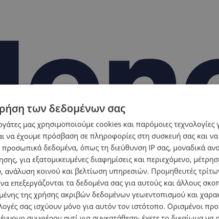
ρήση των δεδομένων σας
εργάτες μας χρησιμοποιούμε cookies και παρόμοιες τεχνολογίες 
ι να έχουμε πρόσβαση σε πληροφορίες στη συσκευή σας και να
 προσωπικά δεδομένα, όπως τη διεύθυνση IP σας, μοναδικά αν
σης, για εξατομικευμένες διαφημίσεις και περιεχόμενο, μέτρη
υ, ανάλυση κοινού και βελτίωση υπηρεσιών.
Προμηθευτές τρίτων
 να επεξεργάζονται τα δεδομένα σας για αυτούς και άλλους σκο
ένης της χρήσης ακριβών δεδομένων γεωεντοπισμού και χαρα
λογές σας ισχύουν μόνο για αυτόν τον ιστότοπο. Ορισμένοι πρ
 έννομο συμφέρον αντί για συγκατάθεση· έχετε το δικαίωμα να α