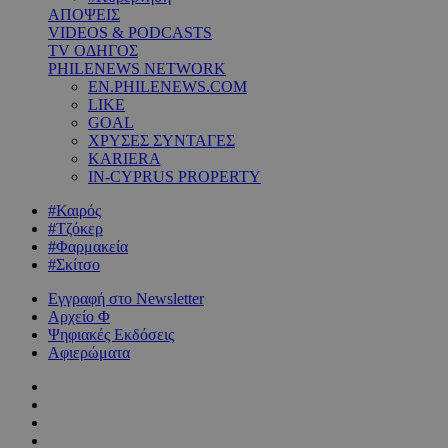
ΑΠΟΨΕΙΣ
VIDEOS & PODCASTS
TV ΟΔΗΓΟΣ
PHILENEWS NETWORK
EN.PHILENEWS.COM
LIKE
GOAL
ΧΡΥΣΕΣ ΣΥΝΤΑΓΕΣ
KARIERA
IN-CYPRUS PROPERTY
#Καιρός
#Τζόκερ
#Φαρμακεία
#Σκίτσο
Εγγραφή στο Newsletter
Αρχείο Φ
Ψηφιακές Εκδόσεις
Αφιερώματα