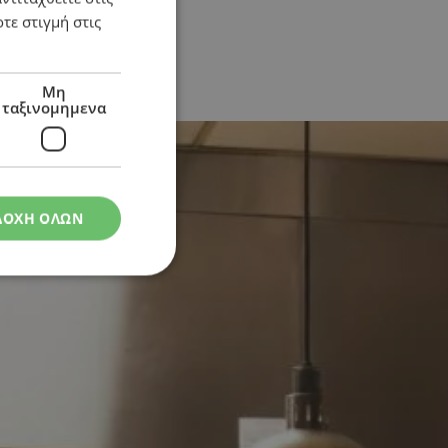
τε στιγμή στις
Μη
ταξινομημενα
ΔΟΧΗ ΟΛΩΝ