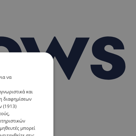
για να
αγνωριστικά και
ση διαφημίσεων
 (1913)
πούς,
κτηριστικών
ομηθευτές μπορεί
ντιταχθείτε στις