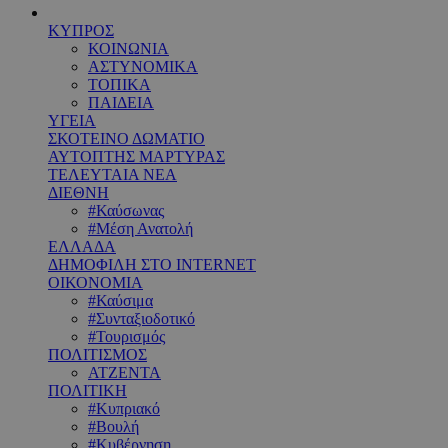
ΚΥΠΡΟΣ
ΚΟΙΝΩΝΙΑ
ΑΣΤΥΝΟΜΙΚΑ
ΤΟΠΙΚΑ
ΠΑΙΔΕΙΑ
ΥΓΕΙΑ
ΣΚΟΤΕΙΝΟ ΔΩΜΑΤΙΟ
ΑΥΤΟΠΤΗΣ ΜΑΡΤΥΡΑΣ
ΤΕΛΕΥΤΑΙΑ ΝΕΑ
ΔΙΕΘΝΗ
#Καύσωνας
#Μέση Ανατολή
ΕΛΛΑΔΑ
ΔΗΜΟΦΙΛΗ ΣΤΟ INTERNET
ΟΙΚΟΝΟΜΙΑ
#Καύσιμα
#Συνταξιοδοτικό
#Τουρισμός
ΠΟΛΙΤΙΣΜΟΣ
ΑΤΖΕΝΤΑ
ΠΟΛΙΤΙΚΗ
#Κυπριακό
#Βουλή
#Κυβέρνηση