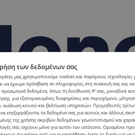
ρήση των δεδομένων σας
εργάτες μας χρησιμοποιούμε cookies και παρόμοιες τεχνολογίες 
ι να έχουμε πρόσβαση σε πληροφορίες στη συσκευή σας και να
 προσωπικά δεδομένα, όπως τη διεύθυνση IP σας, μοναδικά αν
σης, για εξατομικευμένες διαφημίσεις και περιεχόμενο, μέτρη
υ, ανάλυση κοινού και βελτίωση υπηρεσιών.
Προμηθευτές τρίτων
 να επεξεργάζονται τα δεδομένα σας για αυτούς και άλλους σκο
ένης της χρήσης ακριβών δεδομένων γεωεντοπισμού και χαρα
λογές σας ισχύουν μόνο για αυτόν τον ιστότοπο. Ορισμένοι πρ
 έννομο συμφέρον αντί για συγκατάθεση· έχετε το δικαίωμα να α