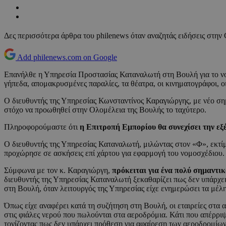
Δες περισσότερα άρθρα του philenews όταν αναζητάς ειδήσεις στην
Add philenews.com on Google
Επανήλθε η Υπηρεσία Προστασίας Καταναλωτή στη Βουλή για το νομο
γήπεδα, απομακρυσμένες παραλίες, τα θέατρα, οι κινηματογράφοι, οι
Ο διευθυντής της Υπηρεσίας Κωνσταντίνος Καραγιώργης, με νέο σημ
στόχο να προωθηθεί στην Ολομέλεια της Βουλής το ταχύτερο.
Πληροφορούμαστε ότι
η Επιτροπή Εμπορίου θα συνεχίσει την εξ
Ο διευθυντής της Υπηρεσίας Καταναλωτή, μιλώντας στον «Φ», εκτίμ
προχώρησε σε ασκήσεις επί χάρτου για εφαρμογή του νομοσχέδιου.
Σύμφωνα με τον κ. Καραγιώργη,
πρόκειται για ένα πολύ σημαντι
διευθυντής της Υπηρεσίας Καταναλωτή ξεκαθαρίζει πως δεν υπάρχει
στη Βουλή, όταν λειτουργός της Υπηρεσίας είχε ενημερώσει τα μέλ
Όπως είχε αναφέρει κατά τη συζήτηση στη Βουλή, οι εταιρείες στα
στις φιάλες νερού που πωλούνται στα αεροδρόμια. Κάτι που απέρριψ
τονίζοντας πως δεν υπάρχει πρόθεση για αφαίρεση των αεροδρομίων