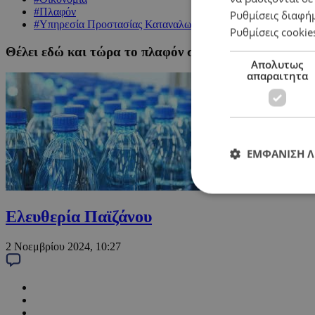
#Πλαφόν
Ρυθμίσεις διαφή
#Υπηρεσία Προστασίας Καταναλωτή
Ρυθμίσεις cookie
Θέλει εδώ και τώρα το πλαφόν στο νερό η Κυβέρνησ
Απολυτως
απαραιτητα
ΕΜΦΑΝΙΣΗ 
Ελευθερία Παϊζάνου
2 Νοεμβρίου 2024, 10:27