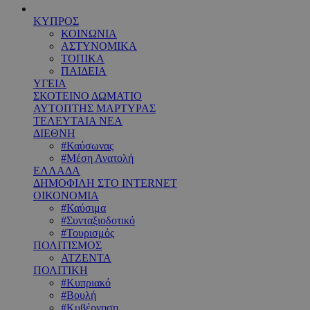
ΚΥΠΡΟΣ
ΚΟΙΝΩΝΙΑ
ΑΣΤΥΝΟΜΙΚΑ
ΤΟΠΙΚΑ
ΠΑΙΔΕΙΑ
ΥΓΕΙΑ
ΣΚΟΤΕΙΝΟ ΔΩΜΑΤΙΟ
ΑΥΤΟΠΤΗΣ ΜΑΡΤΥΡΑΣ
ΤΕΛΕΥΤΑΙΑ ΝΕΑ
ΔΙΕΘΝΗ
#Καύσωνας
#Μέση Ανατολή
ΕΛΛΑΔΑ
ΔΗΜΟΦΙΛΗ ΣΤΟ INTERNET
ΟΙΚΟΝΟΜΙΑ
#Καύσιμα
#Συνταξιοδοτικό
#Τουρισμός
ΠΟΛΙΤΙΣΜΟΣ
ΑΤΖΕΝΤΑ
ΠΟΛΙΤΙΚΗ
#Κυπριακό
#Βουλή
#Κυβέρνηση