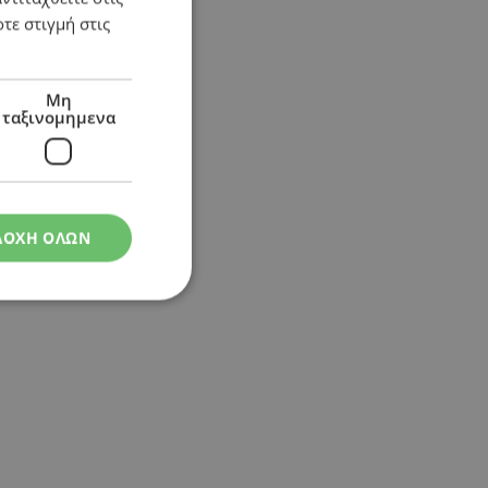
τε στιγμή στις
Μη
ταξινομημενα
ΔΟΧΗ ΟΛΩΝ