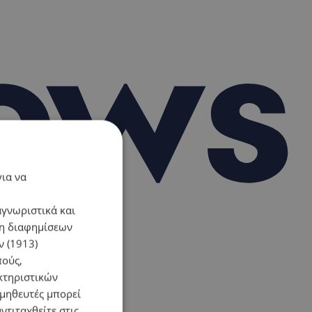
για να
αγνωριστικά και
ση διαφημίσεων
 (1913)
πούς,
κτηριστικών
ομηθευτές μπορεί
ντιταχθείτε στις