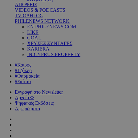
ΑΠΟΨΕΙΣ
VIDEOS & PODCASTS
TV ΟΔΗΓΟΣ
PHILENEWS NETWORK
EN.PHILENEWS.COM
LIKE
GOAL
ΧΡΥΣΕΣ ΣΥΝΤΑΓΕΣ
KARIERA
IN-CYPRUS PROPERTY
#Καιρός
#Τζόκερ
#Φαρμακεία
#Σκίτσο
Εγγραφή στο Newsletter
Αρχείο Φ
Ψηφιακές Εκδόσεις
Αφιερώματα